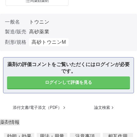
同薬効薬剤
一般名
トウニン
製造/販売
高砂薬業
剤形/規格
高砂トウニンM
薬剤の評価コメントをご覧いただくにはログインが必要
です。
ログインして評価を見る
添付文書/電子添文（PDF）
論文検索
薬剤情報
効能・効果
用法・用量
注意事項
相互作用