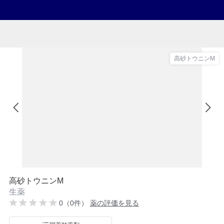
高砂トウニンM
高砂トウニンM
生薬
0（0件）
薬の評価を見る