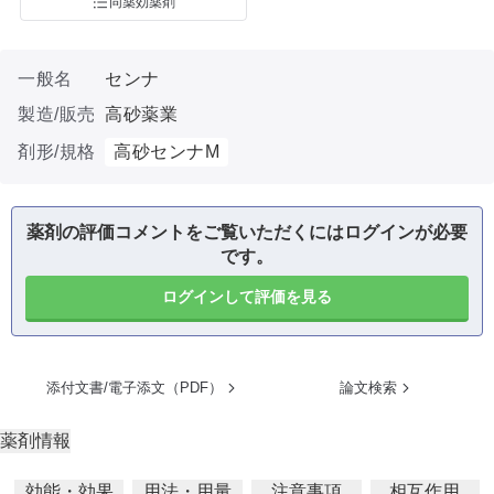
同薬効薬剤
一般名
センナ
製造/販売
高砂薬業
剤形/規格
高砂センナM
薬剤の評価コメントをご覧いただくにはログインが必要
です。
ログインして評価を見る
添付文書/電子添文（PDF）
論文検索
薬剤情報
効能・効果
用法・用量
注意事項
相互作用