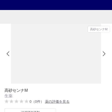
高砂センナM
高砂センナM
生薬
0（0件）
薬の評価を見る