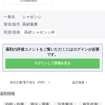
同薬効薬剤
一般名
シャゼンシ
製造/販売
高砂薬業
剤形/規格
高砂シャゼンシM
薬剤の評価コメントをご覧いただくにはログインが必要
です。
ログインして評価を見る
添付文書/電子添文（PDF）
論文検索
薬剤情報
効能・効果
用法・用量
注意事項
相互作用