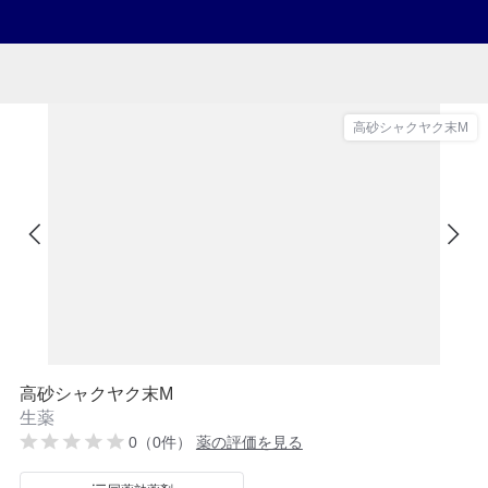
高砂シャクヤク末M
高砂シャクヤク末M
生薬
0（0件）
薬の評価を見る