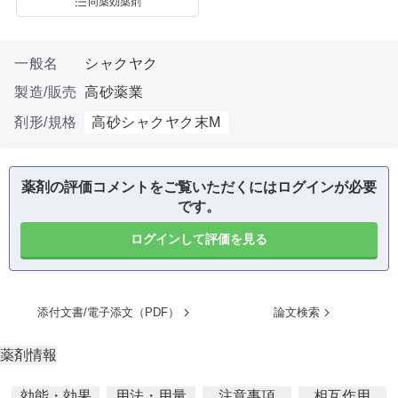
同薬効薬剤
一般名
シャクヤク
製造/販売
高砂薬業
剤形/規格
高砂シャクヤク末M
薬剤の評価コメントをご覧いただくにはログインが必要
です。
ログインして評価を見る
添付文書/電子添文（PDF）
論文検索
薬剤情報
効能・効果
用法・用量
注意事項
相互作用