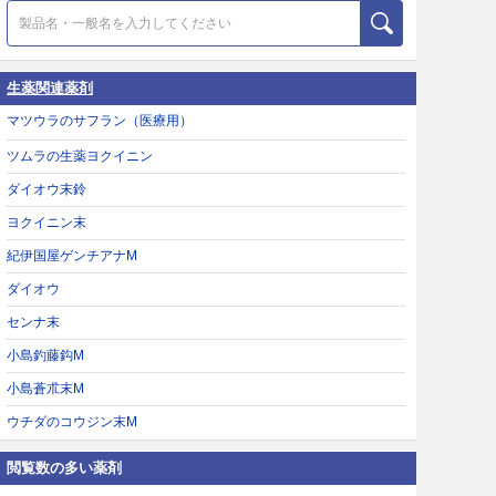
生薬関連薬剤
マツウラのサフラン（医療用）
ツムラの生薬ヨクイニン
ダイオウ末鈴
ヨクイニン末
紀伊国屋ゲンチアナM
ダイオウ
センナ末
小島釣藤鈎M
小島蒼朮末M
ウチダのコウジン末M
閲覧数の多い薬剤