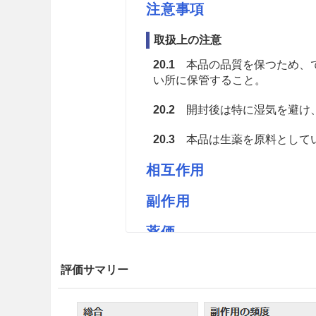
注意事項
取扱上の注意
20.1
本品の品質を保つため、で
い所に保管すること。
20.2
開封後は特に湿気を避け
20.3
本品は生薬を原料としてい
相互作用
副作用
薬価
高砂サンヤクM 1.87円／ｇ
評価サマリー