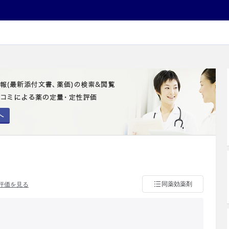
へ
同薬効薬剤
評価を見る