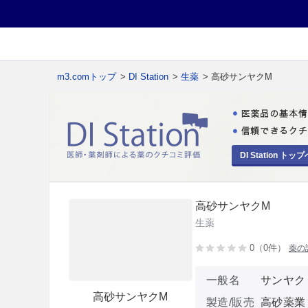
m3.comトップ
>
DI Station
>
生薬
> 高砂サンヤクM
DI Station トップ
高砂サンヤクM
生薬
0（0件）
薬の
一般名
サンヤク
高砂サンヤクM
製造/販売
高砂薬業