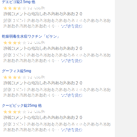
デエビゴ錠2.5mg 他
乾燥弱毒生水痘ワクチン「ビケン」
グーフィス錠5mg
クービビック錠25mg 他