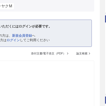
ンヤクM
いただくにはログインが必要です。
の方は、
新規会員登録
へ
の方は
ログイン
してご利用ください
添付文書/電子添文（PDF）
論文検索