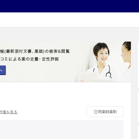
へ
同薬効薬剤
評価を見る