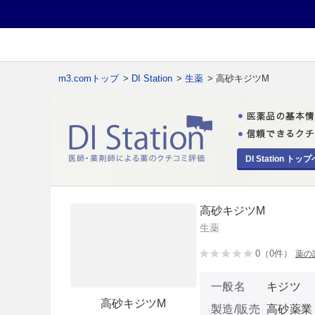
m3.comトップ
>
DI Station
>
生薬
> 高砂キジツM
DI Station トップ
高砂キジツM
生薬
0（0件）
薬の
一般名
キジツ
高砂キジツM
製造/販売
高砂薬業