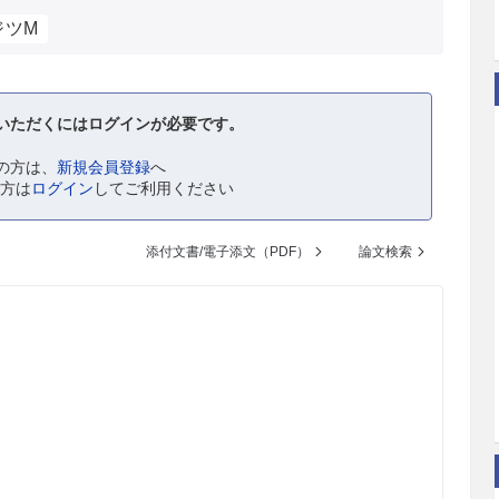
ジツM
いただくにはログインが必要です。
の方は、
新規会員登録
へ
の方は
ログイン
してご利用ください
添付文書/電子添文（PDF）
論文検索