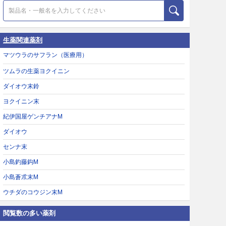
生薬関連薬剤
マツウラのサフラン（医療用）
ツムラの生薬ヨクイニン
ダイオウ末鈴
ヨクイニン末
紀伊国屋ゲンチアナM
ダイオウ
センナ末
小島釣藤鈎M
小島蒼朮末M
ウチダのコウジン末M
閲覧数の多い薬剤