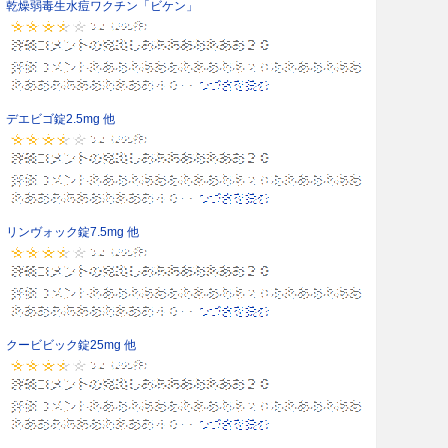
乾燥弱毒生水痘ワクチン「ビケン」
デエビゴ錠2.5mg 他
リンヴォック錠7.5mg 他
クービビック錠25mg 他