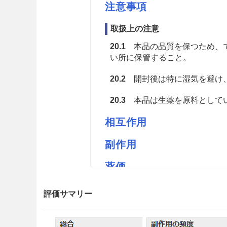
注意事項
取扱上の注意
20.1
本品の品質を保つため、で
い所に保管すること。
20.2
開封後は特に湿気を避け
20.3
本品は生薬を原料としてい
相互作用
副作用
薬価
高砂キジツM 1.27円／ｇ
評価サマリー