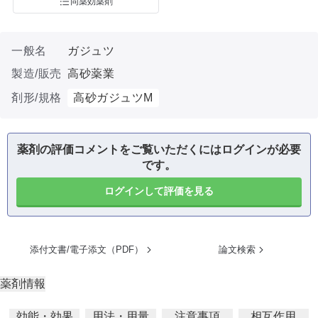
同薬効薬剤
一般名
ガジュツ
製造/販売
高砂薬業
剤形/規格
高砂ガジュツM
薬剤の評価コメントをご覧いただくにはログインが必要
です。
ログインして評価を見る
添付文書/電子添文（PDF）
論文検索
薬剤情報
効能・効果
用法・用量
注意事項
相互作用