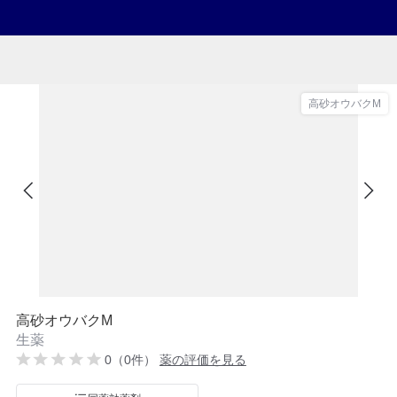
高砂オウバクM
高砂オウバクM
生薬
0（0件）
薬の評価を見る