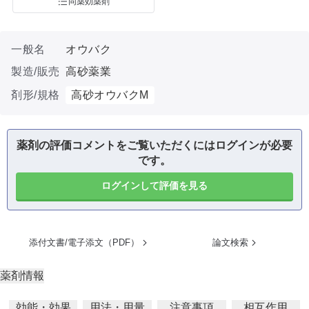
同薬効薬剤
一般名
オウバク
製造/販売
高砂薬業
剤形/規格
高砂オウバクM
薬剤の評価コメントをご覧いただくにはログインが必要
です。
ログインして評価を見る
添付文書/電子添文（PDF）
論文検索
薬剤情報
効能・効果
用法・用量
注意事項
相互作用