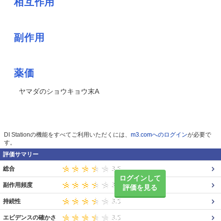
相互作用
副作用
薬価
ヤマダのショウキョウ末A
DI Stationの機能をすべてご利用いただくには、
m3.comへのログイン
が必要で
す。
評価サマリー
総合
ログインして
副作用頻度
評価を見る
持続性
エビデンスの確かさ