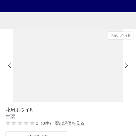
花扇ボウイK
花扇ボウイK
生薬
0（0件）
薬の評価を見る