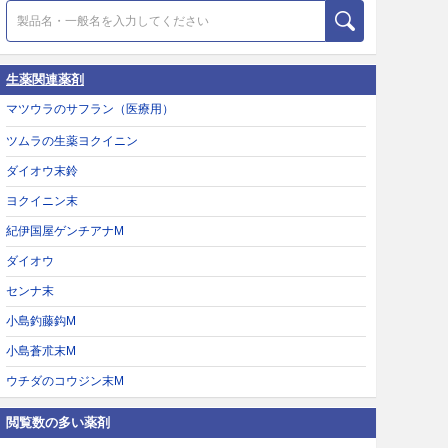
生薬関連薬剤
マツウラのサフラン（医療用）
ツムラの生薬ヨクイニン
ダイオウ末鈴
ヨクイニン末
紀伊国屋ゲンチアナM
ダイオウ
センナ末
小島釣藤鈎M
小島蒼朮末M
ウチダのコウジン末M
閲覧数の多い薬剤