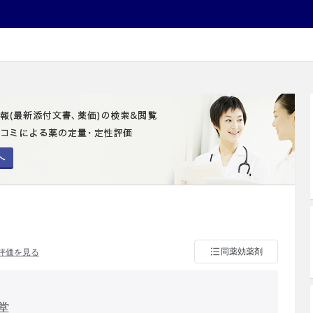
へ
同薬効薬剤
評価を見る
堂