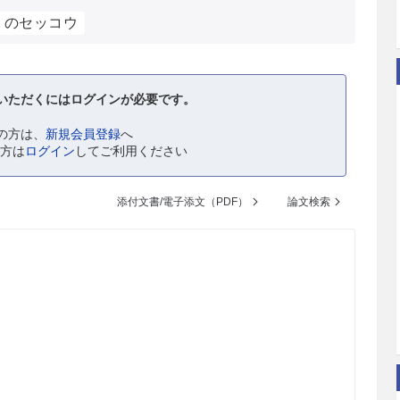
トのセッコウ
いただくにはログインが必要です。
の方は、
新規会員登録
へ
の方は
ログイン
してご利用ください
添付文書/電子添文（PDF）
論文検索