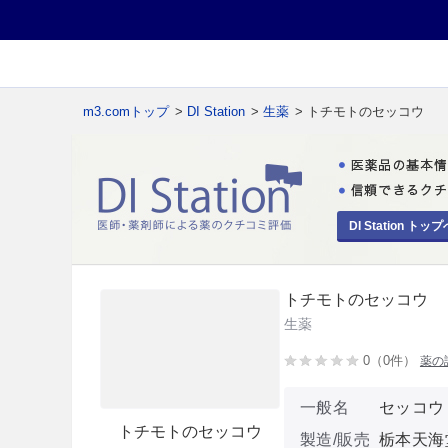
m3.comトップ
>
DI Station
>
生薬
> トチモトのセッコウ
DI Station トップ
トチモトのセッコウ
生薬
0（0件）
薬の
一般名
セッコウ
トチモトのセッコウ
製造/販売
栃本天海