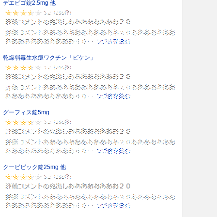
デエビゴ錠2.5mg 他
乾燥弱毒生水痘ワクチン「ビケン」
グーフィス錠5mg
クービビック錠25mg 他