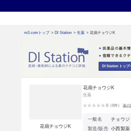
m3.comトップ
>
DI Station
>
生薬
> 花扇チョウジK
DI Station トップ
花扇チョウジK
生薬
0（0件）
薬の
一般名
チョウジ
花扇チョウジK
製造/販売
小西製薬