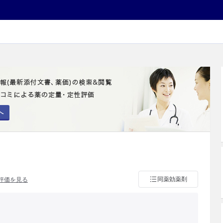
へ
同薬効薬剤
評価を見る