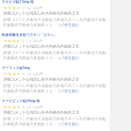
デエビゴ錠2.5mg 他
乾燥弱毒生水痘ワクチン「ビケン」
グーフィス錠5mg
クービビック錠25mg 他