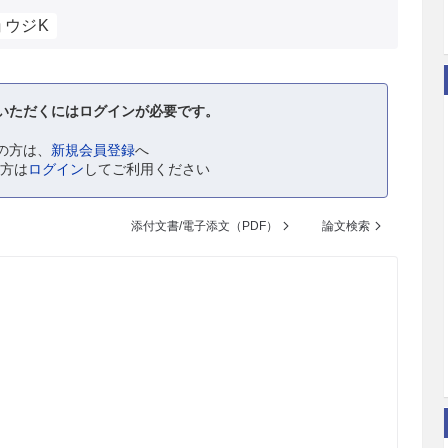
ョウジK
いただくにはログインが必要です。
の方は、
新規会員登録
へ
の方は
ログイン
してご利用ください
添付文書/電子添文（PDF）
論文検索