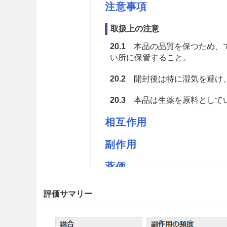
注意事項
取扱上の注意
20.1
本品の品質を保つため、で
い所に保管すること。
20.2
開封後は特に湿気を避け
20.3
本品は生薬を原料としてい
相互作用
副作用
薬価
花扇チョウジK 2.88円／ｇ
評価サマリー