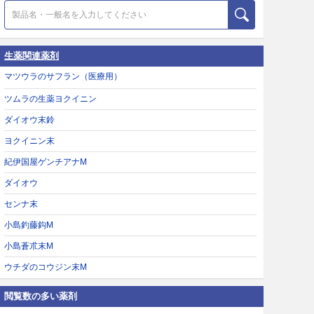
生薬関連薬剤
マツウラのサフラン（医療用）
ツムラの生薬ヨクイニン
ダイオウ末鈴
ヨクイニン末
紀伊国屋ゲンチアナM
ダイオウ
センナ末
小島釣藤鈎M
小島蒼朮末M
ウチダのコウジン末M
閲覧数の多い薬剤