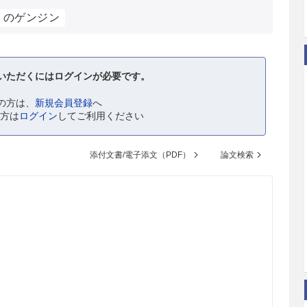
トのゲンジン
いただくにはログインが必要です。
の方は、
新規会員登録
へ
の方は
ログイン
してご利用ください
添付文書/電子添文（PDF）
論文検索