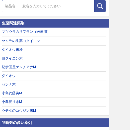
生薬関連薬剤
マツウラのサフラン（医療用）
ツムラの生薬ヨクイニン
ダイオウ末鈴
ヨクイニン末
紀伊国屋ゲンチアナM
ダイオウ
センナ末
小島釣藤鈎M
小島蒼朮末M
ウチダのコウジン末M
閲覧数の多い薬剤