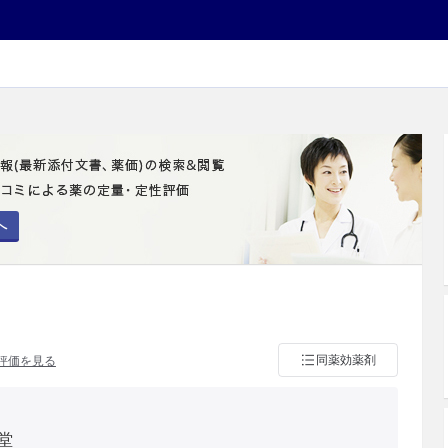
へ
同薬効薬剤
評価を見る
堂