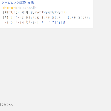
クービビック錠25mg 他
認ください。