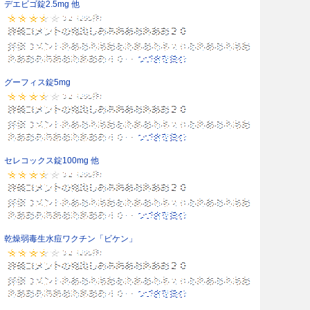
デエビゴ錠2.5mg 他
グーフィス錠5mg
セレコックス錠100mg 他
乾燥弱毒生水痘ワクチン「ビケン」