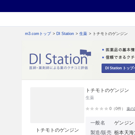
m3.comトップ
>
DI Station
>
生薬
> トチモトのゲンジン
DI Station トップ
トチモトのゲンジン
生薬
0（0件）
薬の
一般名
ゲンジン
トチモトのゲンジン
製造/販売
栃本天海