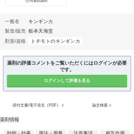
同薬効薬剤
一般名
キンギンカ
製造/販売
栃本天海堂
剤形/規格
トチモトのキンギンカ
薬剤の評価コメントをご覧いただくにはログインが必要
です。
ログインして評価を見る
添付文書/電子添文（PDF）
論文検索
薬剤情報
効能・効果
用法・用量
注意事項
相互作用