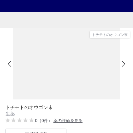
トチモトのオウゴン末
トチモトのオウゴン末
生薬
0（0件）
薬の評価を見る