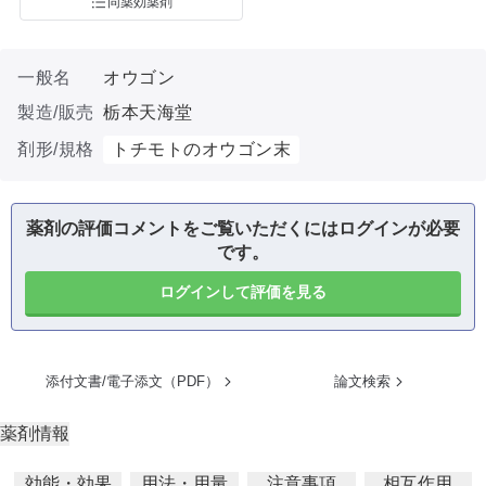
同薬効薬剤
一般名
オウゴン
製造/販売
栃本天海堂
剤形/規格
トチモトのオウゴン末
薬剤の評価コメントをご覧いただくにはログインが必要
です。
ログインして評価を見る
添付文書/電子添文（PDF）
論文検索
薬剤情報
効能・効果
用法・用量
注意事項
相互作用