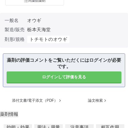
同薬効薬剤
一般名
オウギ
製造/販売
栃本天海堂
剤形/規格
トチモトのオウギ
薬剤の評価コメントをご覧いただくにはログインが必要
です。
ログインして評価を見る
添付文書/電子添文（PDF）
論文検索
薬剤情報
効能・効果
用法・用量
注意事項
相互作用