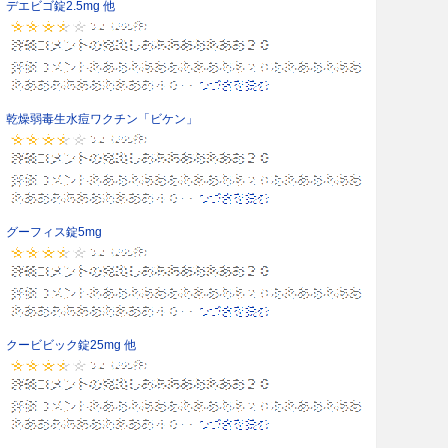
デエビゴ錠2.5mg 他
乾燥弱毒生水痘ワクチン「ビケン」
グーフィス錠5mg
クービビック錠25mg 他