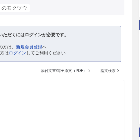
トのモクツウ
いただくにはログインが必要です。
の方は、
新規会員登録
へ
の方は
ログイン
してご利用ください
添付文書/電子添文（PDF）
論文検索