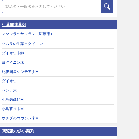
生薬関連薬剤
マツウラのサフラン（医療用）
ツムラの生薬ヨクイニン
ダイオウ末鈴
ヨクイニン末
紀伊国屋ゲンチアナM
ダイオウ
センナ末
小島釣藤鈎M
小島蒼朮末M
ウチダのコウジン末M
閲覧数の多い薬剤