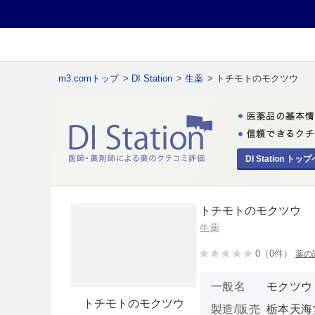
m3.comトップ
>
DI Station
>
生薬
> トチモトのモクツウ
DI Station トップ
トチモトのモクツウ
生薬
0（0件）
薬の
一般名
モクツウ
トチモトのモクツウ
製造/販売
栃本天海