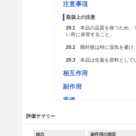
注意事項
取扱上の注意
20.1
本品の品質を保つため、で
い所に保管すること。
20.2
開封後は特に湿気を避け
20.3
本品は生薬を原料としてい
相互作用
副作用
薬価
トチモトのモクツウ 1.85円／ｇ
評価サマリー