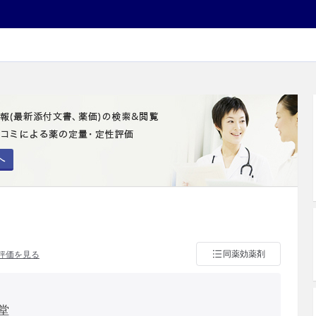
へ
同薬効薬剤
評価を見る
堂