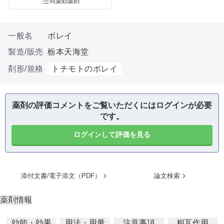
同薬効薬剤
一般名
ボレイ
製造/販売
栃本天海堂
剤形/規格
トチモトのボレイ
薬剤の評価コメントをご覧いただくにはログインが必要
です。
ログインして評価を見る
添付文書/電子添文（PDF）
論文検索
薬剤情報
効能・効果
用法・用量
注意事項
相互作用