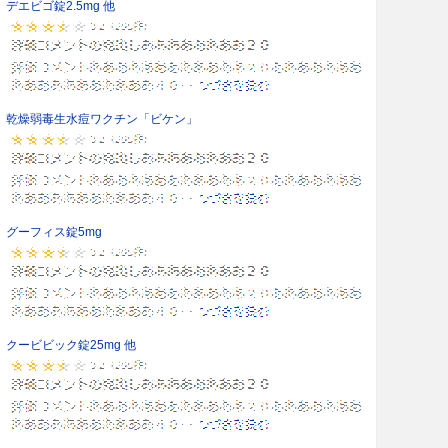
デエビゴ錠2.5mg 他
乾燥弱毒生水痘ワクチン「ビケン」
グーフィス錠5mg
クービビック錠25mg 他