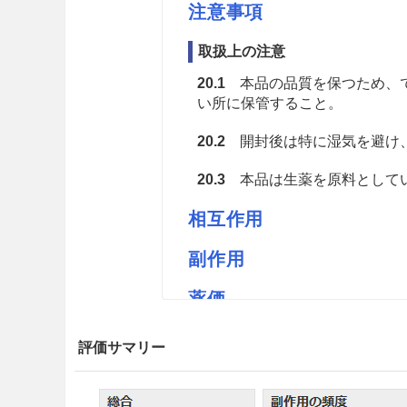
注意事項
取扱上の注意
20.1
本品の品質を保つため、で
い所に保管すること。
20.2
開封後は特に湿気を避け
20.3
本品は生薬を原料としてい
相互作用
副作用
薬価
花扇モッコウK 1.83円／ｇ
評価サマリー