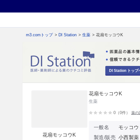
m3.comトップ
>
DI Station
>
生薬
> 花扇モッコウK
DI Station トップ
花扇モッコウK
生薬
0（0件）
薬の
一般名
モッコウ
花扇モッコウK
製造/販売
小西製薬