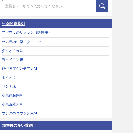
生薬関連薬剤
マツウラのサフラン（医療用）
ツムラの生薬ヨクイニン
ダイオウ末鈴
ヨクイニン末
紀伊国屋ゲンチアナM
ダイオウ
センナ末
小島釣藤鈎M
小島蒼朮末M
ウチダのコウジン末M
閲覧数の多い薬剤