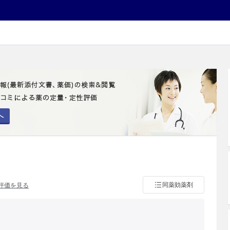
へ
同薬効薬剤
評価を見る