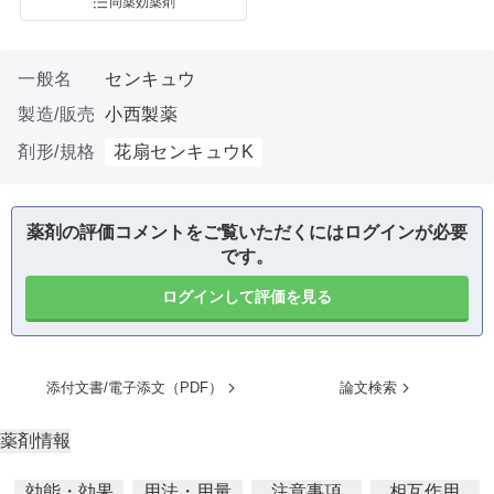
同薬効薬剤
一般名
センキュウ
製造/販売
小西製薬
剤形/規格
花扇センキュウK
薬剤の評価コメントをご覧いただくにはログインが必要
です。
ログインして評価を見る
添付文書/電子添文（PDF）
論文検索
薬剤情報
効能・効果
用法・用量
注意事項
相互作用