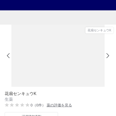
花扇センキュウK
花扇センキュウK
生薬
0（0件）
薬の評価を見る