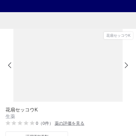
花扇セッコウK
花扇セッコウK
生薬
0（0件）
薬の評価を見る