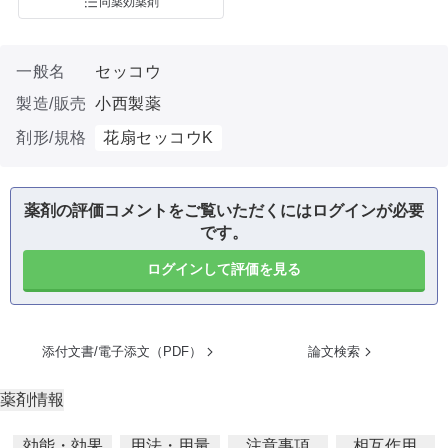
同薬効薬剤
一般名
セッコウ
製造/販売
小西製薬
剤形/規格
花扇セッコウK
薬剤の評価コメントをご覧いただくにはログインが必要
です。
ログインして評価を見る
添付文書/電子添文（PDF）
論文検索
薬剤情報
効能・効果
用法・用量
注意事項
相互作用