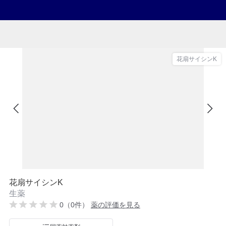
花扇サイシンK
花扇サイシンK
生薬
0（0件）
薬の評価を見る