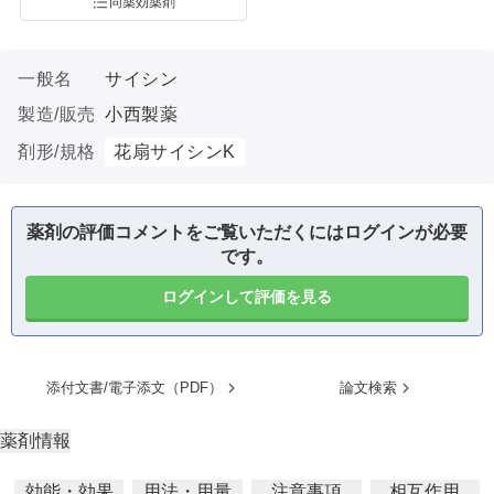
同薬効薬剤
一般名
サイシン
製造/販売
小西製薬
剤形/規格
花扇サイシンK
薬剤の評価コメントをご覧いただくにはログインが必要
です。
ログインして評価を見る
添付文書/電子添文（PDF）
論文検索
薬剤情報
効能・効果
用法・用量
注意事項
相互作用