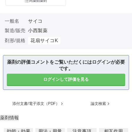
同薬効薬剤
一般名
サイコ
製造/販売
小西製薬
剤形/規格
花扇サイコK
薬剤の評価コメントをご覧いただくにはログインが必要
です。
ログインして評価を見る
添付文書/電子添文（PDF）
論文検索
薬剤情報
効能・効果
用法・用量
注意事項
相互作用