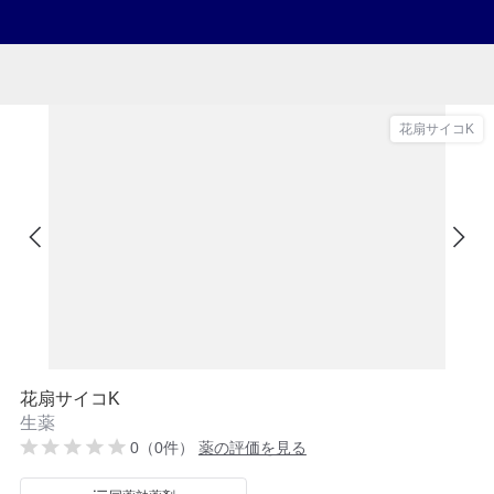
花扇サイコK
花扇サイコK
生薬
0（0件）
薬の評価を見る