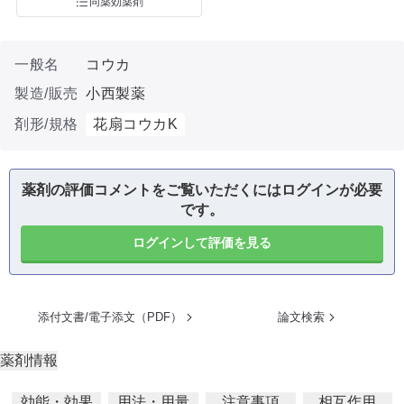
同薬効薬剤
一般名
コウカ
製造/販売
小西製薬
剤形/規格
花扇コウカK
薬剤の評価コメントをご覧いただくにはログインが必要
です。
ログインして評価を見る
添付文書/電子添文（PDF）
論文検索
薬剤情報
効能・効果
用法・用量
注意事項
相互作用