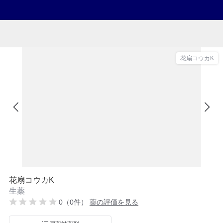
花扇コウカK
花扇コウカK
生薬
0（0件）
薬の評価を見る