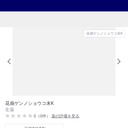
花扇ゲンノショウコ末K
花扇ゲンノショウコ末K
生薬
0（0件）
薬の評価を見る