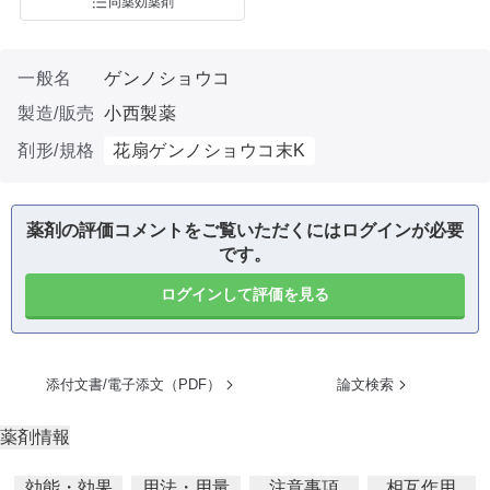
同薬効薬剤
一般名
ゲンノショウコ
製造/販売
小西製薬
剤形/規格
花扇ゲンノショウコ末K
薬剤の評価コメントをご覧いただくにはログインが必要
です。
ログインして評価を見る
添付文書/電子添文（PDF）
論文検索
薬剤情報
効能・効果
用法・用量
注意事項
相互作用