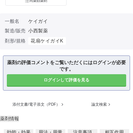
同薬効薬剤
一般名
ケイガイ
製造/販売
小西製薬
剤形/規格
花扇ケイガイK
薬剤の評価コメントをご覧いただくにはログインが必要
です。
ログインして評価を見る
添付文書/電子添文（PDF）
論文検索
薬剤情報
効能・効果
用法・用量
注意事項
相互作用