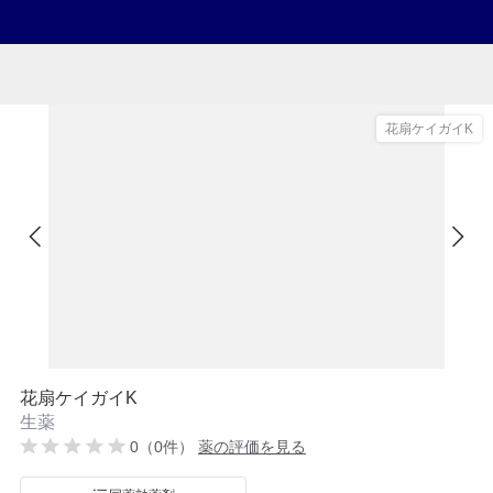
花扇ケイガイK
花扇ケイガイK
生薬
0（0件）
薬の評価を見る