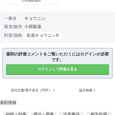
同薬効薬剤
一般名
キョウニン
製造/販売
小西製薬
剤形/規格
花扇キョウニンK
薬剤の評価コメントをご覧いただくにはログインが必要
です。
ログインして評価を見る
添付文書/電子添文（PDF）
論文検索
薬剤情報
効能・効果
用法・用量
注意事項
相互作用