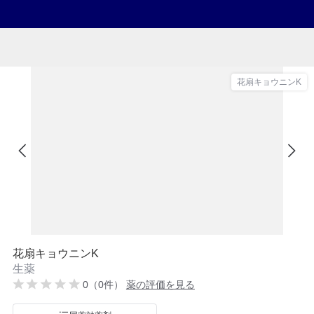
花扇キョウニンK
花扇キョウニンK
生薬
0（0件）
薬の評価を見る