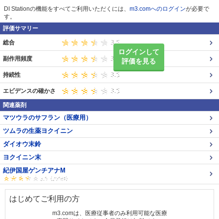
DI Stationの機能をすべてご利用いただくには、
m3.comへのログイン
が必要で
す。
評価サマリー
総合
ログインして
副作用頻度
評価を見る
持続性
エビデンスの確かさ
関連薬剤
マツウラのサフラン（医療用）
ツムラの生薬ヨクイニン
ダイオウ末鈴
ヨクイニン末
紀伊国屋ゲンチアナM
はじめてご利用の方
m3.comは、医療従事者のみ利用可能な医療