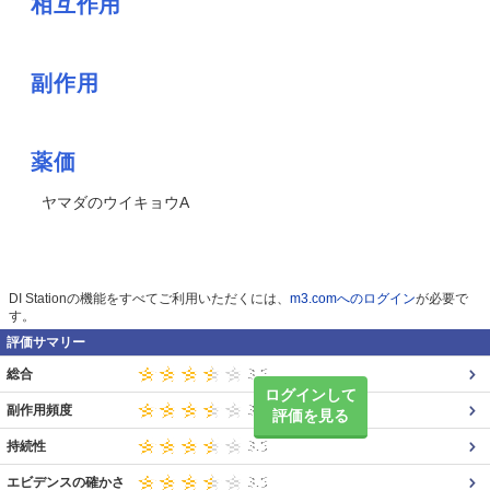
相互作用
副作用
薬価
ヤマダのウイキョウA
DI Stationの機能をすべてご利用いただくには、
m3.comへのログイン
が必要で
す。
評価サマリー
総合
ログインして
副作用頻度
評価を見る
持続性
エビデンスの確かさ