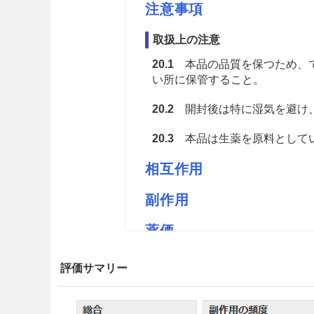
注意事項
取扱上の注意
20.1
本品の品質を保つため、で
い所に保管すること。
20.2
開封後は特に湿気を避け
20.3
本品は生薬を原料としてい
相互作用
副作用
薬価
チモダイコーM 1.66円／ｇ
評価サマリー