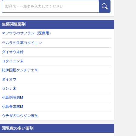
生薬関連薬剤
マツウラのサフラン（医療用）
ツムラの生薬ヨクイニン
ダイオウ末鈴
ヨクイニン末
紀伊国屋ゲンチアナM
ダイオウ
センナ末
小島釣藤鈎M
小島蒼朮末M
ウチダのコウジン末M
閲覧数の多い薬剤