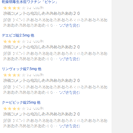
乾燥弱毒生水痘ワクチン「ビケン」
デエビゴ錠2.5mg 他
リンヴォック錠7.5mg 他
クービビック錠25mg 他