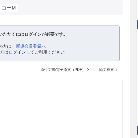
イコーM
いただくにはログインが必要です。
の方は、
新規会員登録
へ
の方は
ログイン
してご利用ください
添付文書/電子添文（PDF）
論文検索