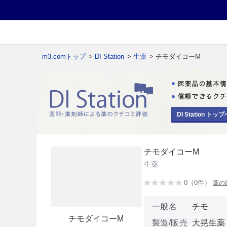
m3.comトップ
>
DI Station
>
生薬
> チモダイコーM
DI Station トップ
チモダイコーM
生薬
0（0件）
薬の
一般名
チモ
チモダイコーM
製造/販売
大晃生薬