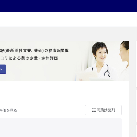
へ
同薬効薬剤
評価を見る