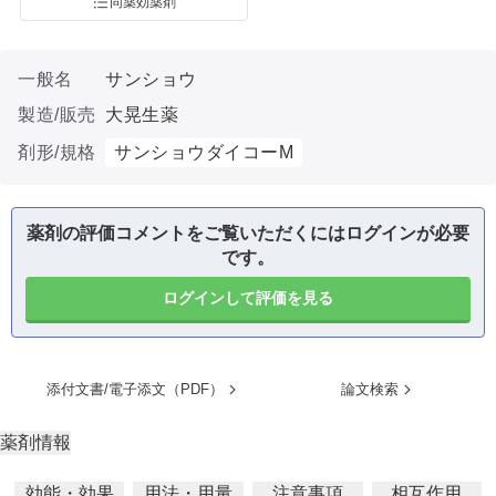
同薬効薬剤
一般名
サンショウ
製造/販売
大晃生薬
剤形/規格
サンショウダイコーM
薬剤の評価コメントをご覧いただくにはログインが必要
です。
ログインして評価を見る
添付文書/電子添文（PDF）
論文検索
薬剤情報
効能・効果
用法・用量
注意事項
相互作用