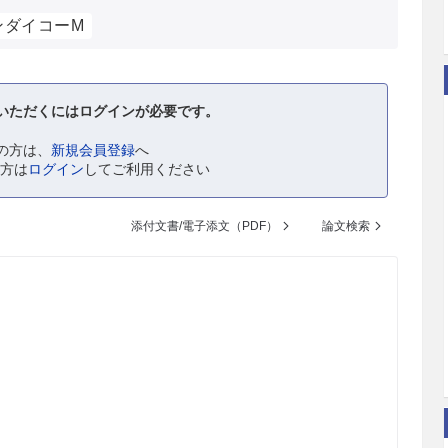
ンダイコーM
いただくにはログインが必要です。
の方は、
新規会員登録
へ
の方は
ログイン
してご利用ください
添付文書/電子添文（PDF）
論文検索