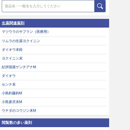
生薬関連薬剤
マツウラのサフラン（医療用）
ツムラの生薬ヨクイニン
ダイオウ末鈴
ヨクイニン末
紀伊国屋ゲンチアナM
ダイオウ
センナ末
小島釣藤鈎M
小島蒼朮末M
ウチダのコウジン末M
閲覧数の多い薬剤