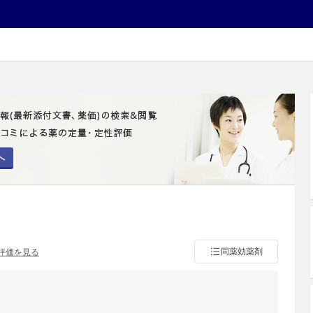
へ
同薬効薬剤
評価を見る