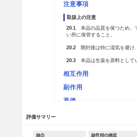
注意事項
取扱上の注意
20.1
本品の品質を保つため、で
い所に保管すること。
20.2
開封後は特に湿気を避け
20.3
本品は生薬を原料としてい
相互作用
副作用
薬価
カロコンダイコーM 1.73円／ｇ
評価サマリー