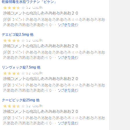
乾燥弱毒生水痘ワクチン「ビケン」
デエビゴ錠2.5mg 他
リンヴォック錠7.5mg 他
クービビック錠25mg 他