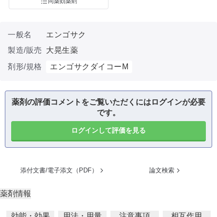
同薬効薬剤
一般名
エンゴサク
製造/販売
大晃生薬
剤形/規格
エンゴサクダイコーM
薬剤の評価コメントをご覧いただくにはログインが必要
です。
ログインして評価を見る
添付文書/電子添文（PDF）
論文検索
薬剤情報
効能・効果
用法・用量
注意事項
相互作用