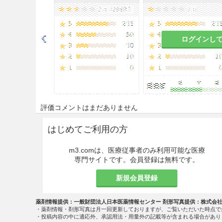
消化器癌（胃癌、胆のう・胆
乳癌
ログインし
膀胱腫瘍
骨肉腫
以下の悪性腫瘍に対する他の
評価コメントはまだありません
乳癌（手術可能例における術
はじめてご利用の方
子宮体癌（術後化学療法、転
m3.comは、医療従事者のみ利用可能な医療
悪性骨・軟部腫瘍
専門サイトです。会員登録は無料です。
悪性骨腫瘍
新規会員登録
多発性骨髄腫
薬剤情報提供：一般財団法人日本医薬情報センター 剤形写真提供：株式会
・薬剤情報・剤形写真は月一回更新しておりますが、ご覧いただいた時点で
小児悪性固形腫瘍（ユーイン
・投稿内容の中に適応外、承認用法・用量外の記載等が含まれる場合があり