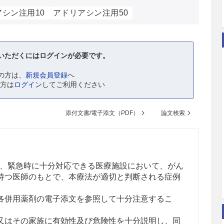
シン注用10
アドリアシン注用50
いただくにはログインが必要です。
の方は、
新規会員登録
へ
の方は
ログイン
してご利用ください
添付文書/電子添文（PDF）
論文検索
、緊急時に十分対応できる医療施設において、がん
持つ医師のもとで、本療法が適切と判断される症例
各併用薬剤の電子添文を参照して十分注意するこ
又はその家族に有効性及び危険性を十分説明し、同