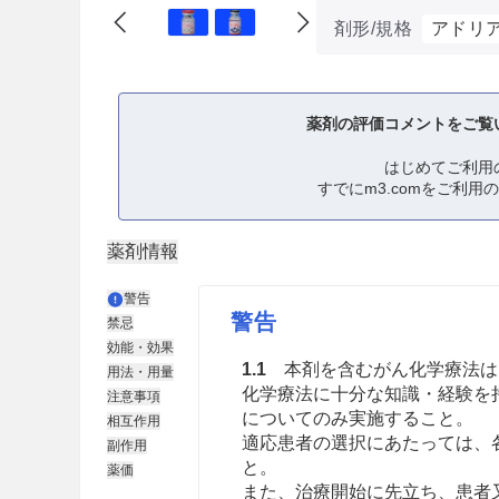
剤形/規格
アドリア
薬剤の評価コメントをご覧
はじめてご利用
すでにm3.comをご利用
薬剤情報
警告
警告
禁忌
効能・効果
1.1
本剤を含むがん化学療法は
用法・用量
化学療法に十分な知識・経験を
注意事項
についてのみ実施すること。
相互作用
適応患者の選択にあたっては、
副作用
と。
薬価
また、治療開始に先立ち、患者