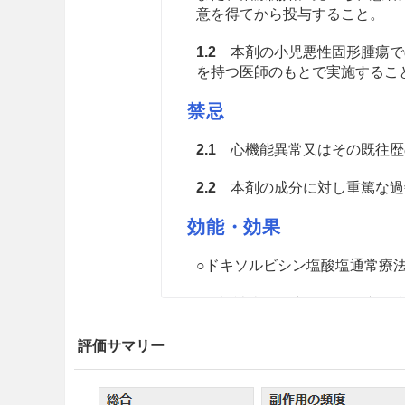
意を得てから投与すること。
1.2
本剤の小児悪性固形腫瘍で
を持つ医師のもとで実施すること。
禁忌
2.1
心機能異常又はその既往歴
2.2
本剤の成分に対し重篤な過
効能・効果
○ドキソルビシン塩酸塩通常療
下記諸症の自覚的及び他覚的
悪性リンパ腫
評価サマリー
肺癌