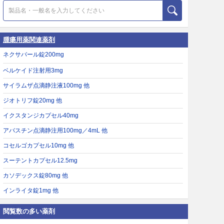
腫瘍用薬関連薬剤
ネクサバール錠200mg
ベルケイド注射用3mg
サイラムザ点滴静注液100mg 他
ジオトリフ錠20mg 他
イクスタンジカプセル40mg
アバスチン点滴静注用100mg／4mL 他
コセルゴカプセル10mg 他
スーテントカプセル12.5mg
カソデックス錠80mg 他
インライタ錠1mg 他
閲覧数の多い薬剤