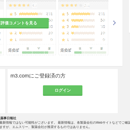
管癌、膵臓癌、肝癌、結腸癌、直腸癌等）
て評価コメントを見る
抗悪性腫瘍剤との併用療法
前、あるいは術後化学療法）
m3.comにご登録済の方
移・再発時化学療法）
ログイン
社薬事日報社
最新情報ではない可能性がございます。 最新情報は、各製薬会社のWebサイトなどでご確
グ肉腫ファミリー腫瘍、横紋筋肉腫、神経芽腫、網
ますが、エムスリー、製薬会社が推奨するものではありません。