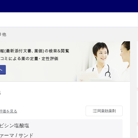
 他
へ
他
同薬効薬剤
評価を見る
ビシン塩酸塩
ーマ / サンド