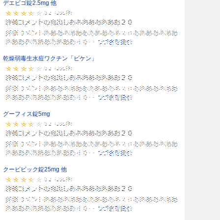
デエビゴ錠2.5mg 他
乾燥弱毒生水痘ワクチン「ビケン」
グーフィス錠5mg
クービビック錠25mg 他