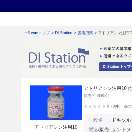
m3.comトップ
>
DI Station
>
腫瘍用薬
> アドリアシン注用10
DI Station トップ
アドリアシン注用10 
抗悪性腫瘍剤
0（0件）
薬の
一般名
ドキソル
アドリアシン注用10
製造/販売
サンドファ