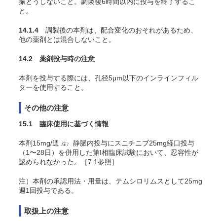
振とうしないこと。調製後6時間以内に投与を終了するこ
と。
14.1.4
調製後の本剤は、配合変化のおそれがあるため、
他の薬剤とは混合しないこと。
14.2 薬剤投与時の注意
本剤を投与する際には、孔径5μm以下のインラインフィル
ターを使用すること。
その他の注意
15.1 臨床使用に基づく情報
本剤15mg/週
静脈内投与にスニチニブ25mg経口投与
注）
（1〜28日）を併用した第I相臨床試験において、忍容性が
認められなかった。［7.1参照］
注）本剤の承認用法・用量は、テムシロリムスとして25mg
週1回投与である。
取扱上の注意