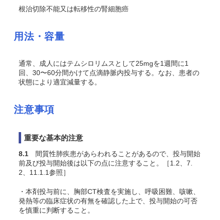
根治切除不能又は転移性の腎細胞癌
用法・容量
通常、成人にはテムシロリムスとして25mgを1週間に1
回、30〜60分間かけて点滴静脈内投与する。なお、患者の
状態により適宜減量する。
注意事項
重要な基本的注意
8.1
間質性肺疾患があらわれることがあるので、投与開始
前及び投与開始後は以下の点に注意すること。［1.2、7.
2、11.1.1参照］
・本剤投与前に、胸部CT検査を実施し、呼吸困難、咳嗽、
発熱等の臨床症状の有無を確認した上で、投与開始の可否
を慎重に判断すること。