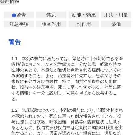
薬剤情報
警告
禁忌
効能・効果
用法・用量
注意事項
相互作用
副作用
薬価
警告
1.1
本剤の投与にあたっては、緊急時に十分対応できる医
療施設において、がん化学療法に十分な知識・経験を持つ
医師のもとで、本療法が適切と判断される症例についての
み実施すること。また、治療開始に先立ち、患者又はその
家族に有効性及び危険性（特に、間質性肺疾患の初期症
状、投与中の注意事項、死亡に至った例があること等に関
する情報）を十分に説明し、同意を得てから投与するこ
と。
1.2
臨床試験において、本剤の投与により、間質性肺疾患
が認められており、死亡に至った例が報告されている。投
与に際しては咳嗽、呼吸困難、発熱等の臨床症状に注意す
るとともに、投与前及び投与中は定期的に胸部CT検査を実
施すること。また、異常が認められた場合には、適切な処