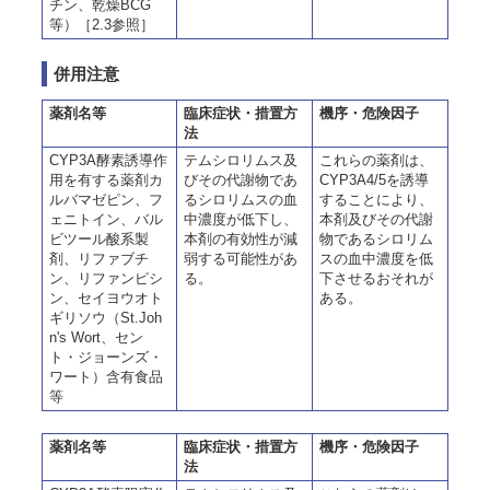
チン、乾燥BCG
等）［2.3参照］
併用注意
薬剤名等
臨床症状・措置方
機序・危険因子
法
CYP3A酵素誘導作
テムシロリムス及
これらの薬剤は、
用を有する薬剤カ
びその代謝物であ
CYP3A4/5を誘導
ルバマゼピン、フ
るシロリムスの血
することにより、
ェニトイン、バル
中濃度が低下し、
本剤及びその代謝
ビツール酸系製
本剤の有効性が減
物であるシロリム
剤、リファブチ
弱する可能性があ
スの血中濃度を低
ン、リファンピシ
る。
下させるおそれが
ン、セイヨウオト
ある。
ギリソウ（St.Joh
n's Wort、セン
ト・ジョーンズ・
ワート）含有食品
等
薬剤名等
臨床症状・措置方
機序・危険因子
法