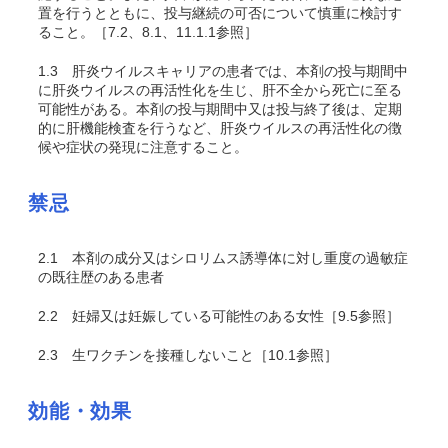
置を行うとともに、投与継続の可否について慎重に検討す
ること。［7.2、8.1、11.1.1参照］
1.3
肝炎ウイルスキャリアの患者では、本剤の投与期間中
に肝炎ウイルスの再活性化を生じ、肝不全から死亡に至る
可能性がある。本剤の投与期間中又は投与終了後は、定期
的に肝機能検査を行うなど、肝炎ウイルスの再活性化の徴
候や症状の発現に注意すること。
禁忌
2.1
本剤の成分又はシロリムス誘導体に対し重度の過敏症
の既往歴のある患者
2.2
妊婦又は妊娠している可能性のある女性［9.5参照］
2.3
生ワクチンを接種しないこと［10.1参照］
効能・効果