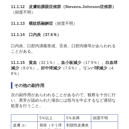
11.1.12 皮膚粘膜眼症候群（Stevens-Johnson症候群）
（頻度不明）
11.1.13 横紋筋融解症
（頻度不明）
11.1.14 口内炎
（37.6％）
口内炎、口腔内潰瘍形成、舌炎、口腔内痛等があらわれる
ことがある。
11.1.15 貧血
（32.1％）
、血小板減少
（17.9％）
、白血球
減少
（9.0％）
、好中球減少
（7.6％）
、リンパ球減少
（4.
8％）
その他の副作用
次の副作用があらわれることがあるので、観察を十分に行
い、異常が認められた場合には投与を中止するなど適切な
処置を行うこと。
5％以上
5％未満
頻度不明
皮膚
発疹（そう痒
剥脱性皮膚炎
注）