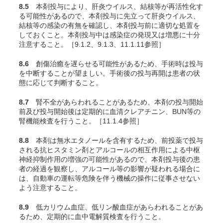
8.5
本剤投与により、肝炎ウイルス、結核等が再活性化す
る可能性があるので、本剤投与に先立って肝炎ウイルス、
結核等の感染の有無を確認し、本剤投与前に適切な処置を
しておくこと。本剤投与中は感染症の発現又は増悪に十分
注意すること。［9.1.2、9.1.3、11.1.11参照］
8.6
創傷治癒を遅らせる可能性があるため、手術時は投与
を中断することが望ましい。手術後の投与再開は患者の状
態に応じて判断すること。
8.7
腎不全があらわれることがあるため、本剤の投与開始
前及び投与開始後は定期的に血清クレアチニン、BUN等の
腎機能検査を行うこと。［11.1.4参照］
8.8
本剤は無水エタノールを含有するため、前投薬で投与
される抗ヒスタミン剤とアルコールの相互作用による中枢
神経抑制作用の増強の可能性があるので、本剤投与後の患
者の経過を観察し、アルコール等の影響が疑われる場合に
は、自動車の運転等危険を伴う機械の操作に従事させない
よう注意すること。
8.9
低カリウム血症、低リン酸血症があらわれることがあ
るため、定期的に血中電解質検査を行うこと。