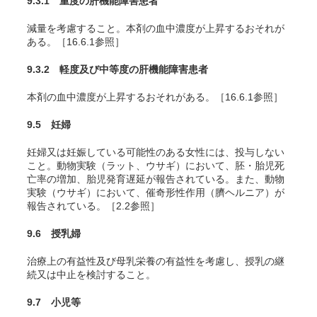
9.3.1 重度の肝機能障害患者
減量を考慮すること。本剤の血中濃度が上昇するおそれが
ある。［16.6.1参照］
9.3.2 軽度及び中等度の肝機能障害患者
本剤の血中濃度が上昇するおそれがある。［16.6.1参照］
9.5 妊婦
妊婦又は妊娠している可能性のある女性には、投与しない
こと。動物実験（ラット、ウサギ）において、胚・胎児死
亡率の増加、胎児発育遅延が報告されている。また、動物
実験（ウサギ）において、催奇形性作用（臍ヘルニア）が
報告されている。［2.2参照］
9.6 授乳婦
治療上の有益性及び母乳栄養の有益性を考慮し、授乳の継
続又は中止を検討すること。
9.7 小児等