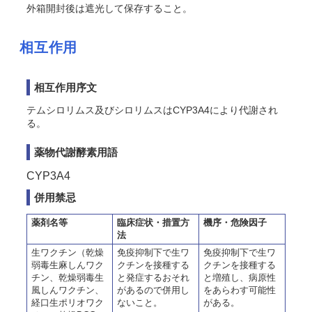
外箱開封後は遮光して保存すること。
相互作用
相互作用序文
テムシロリムス及びシロリムスはCYP3A4により代謝され
る。
薬物代謝酵素用語
CYP3A4
併用禁忌
薬剤名等
臨床症状・措置方
機序・危険因子
法
生ワクチン（乾燥
免疫抑制下で生ワ
免疫抑制下で生ワ
弱毒生麻しんワク
クチンを接種する
クチンを接種する
チン、乾燥弱毒生
と発症するおそれ
と増殖し、病原性
風しんワクチン、
があるので併用し
をあらわす可能性
経口生ポリオワク
ないこと。
がある。