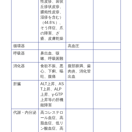
性皮疹、斑状
丘疹状皮疹、
膿疱性皮疹、
湿疹を含む）
（44.8％）、
そう痒症、爪
の障害、ざ
瘡、皮膚乾燥
循環器
高血圧
呼吸器
鼻出血、咳
嗽、呼吸困難
消化器
食欲不振、悪
腹部膨満、歯
心、下痢、嘔
肉炎、消化管
吐、腹痛
出血
肝臓
ALT上昇、AS
T上昇、ALP
上昇、γ-GTP
上昇等の肝機
能障害
代謝・内分泌
高コレステロ
ール血症、高
脂血症、低リ
ン酸血症、高