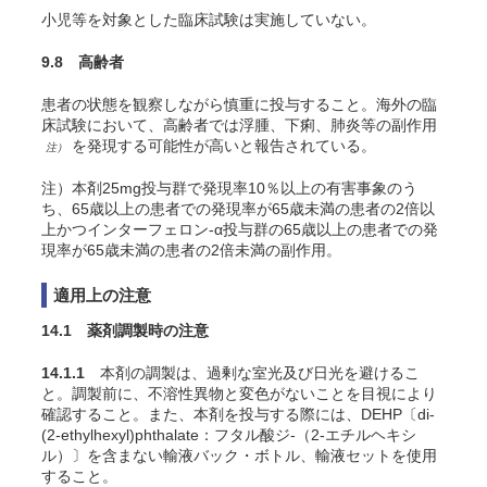
小児等を対象とした臨床試験は実施していない。
9.8 高齢者
患者の状態を観察しながら慎重に投与すること。海外の臨
床試験において、高齢者では浮腫、下痢、肺炎等の副作用
を発現する可能性が高いと報告されている。
注）
注）本剤25mg投与群で発現率10％以上の有害事象のう
ち、65歳以上の患者での発現率が65歳未満の患者の2倍以
上かつインターフェロン-α投与群の65歳以上の患者での発
現率が65歳未満の患者の2倍未満の副作用。
適用上の注意
14.1 薬剤調製時の注意
14.1.1
本剤の調製は、過剰な室光及び日光を避けるこ
と。調製前に、不溶性異物と変色がないことを目視により
確認すること。また、本剤を投与する際には、DEHP〔di-
(2-ethylhexyl)phthalate：フタル酸ジ-（2-エチルヘキシ
ル）〕を含まない輸液バック・ボトル、輸液セットを使用
すること。