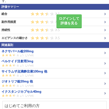
す。
評価サマリー
総合
ログインして
副作用頻度
評価を見る
持続性
エビデンスの確かさ
関連薬剤
ネクサバール錠200mg
ベルケイド注射用3mg
サイラムザ点滴静注液100mg 他
ジオトリフ錠20mg 他
イクスタンジカプセル40mg
はじめてご利用の方