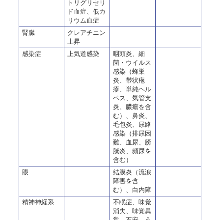
トリグリセリ
ド血症、低カ
リウム血症
腎臓
クレアチニン
上昇
感染症
上気道感染
咽頭炎、細
菌・ウイルス
感染（蜂巣
炎、帯状疱
疹、単純ヘル
ペス、気管支
炎、膿瘍を含
む）、鼻炎、
毛包炎、尿路
感染（排尿困
難、血尿、膀
胱炎、頻尿を
含む）
眼
結膜炎（流涙
障害を含
む）、白内障
精神神経系
不眠症、味覚
消失、味覚異
常、不安、う