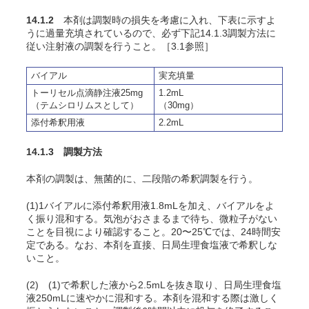
14.1.2
本剤は調製時の損失を考慮に入れ、下表に示すよ
うに過量充填されているので、必ず下記14.1.3調製方法に
従い注射液の調製を行うこと。［3.1参照］
バイアル
実充填量
トーリセル点滴静注液25mg
1.2mL
（テムシロリムスとして）
（30mg）
添付希釈用液
2.2mL
14.1.3 調製方法
本剤の調製は、無菌的に、二段階の希釈調製を行う。
(1)1バイアルに添付希釈用液1.8mLを加え、バイアルをよ
く振り混和する。気泡がおさまるまで待ち、微粒子がない
ことを目視により確認すること。20〜25℃では、24時間安
定である。なお、本剤を直接、日局生理食塩液で希釈しな
いこと。
(2) (1)で希釈した液から2.5mLを抜き取り、日局生理食塩
液250mLに速やかに混和する。本剤を混和する際は激しく