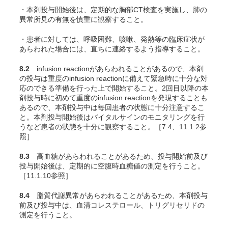
・本剤投与開始後は、定期的な胸部CT検査を実施し、肺の
異常所見の有無を慎重に観察すること。
・患者に対しては、呼吸困難、咳嗽、発熱等の臨床症状が
あらわれた場合には、直ちに連絡するよう指導すること。
8.2
infusion reactionがあらわれることがあるので、本剤
の投与は重度のinfusion reactionに備えて緊急時に十分な対
応のできる準備を行った上で開始すること。2回目以降の本
剤投与時に初めて重度のinfusion reactionを発現することも
あるので、本剤投与中は毎回患者の状態に十分注意するこ
と。本剤投与開始後はバイタルサインのモニタリングを行
うなど患者の状態を十分に観察すること。［7.4、11.1.2参
照］
8.3
高血糖があらわれることがあるため、投与開始前及び
投与開始後は、定期的に空腹時血糖値の測定を行うこと。
［11.1.10参照］
8.4
脂質代謝異常があらわれることがあるため、本剤投与
前及び投与中は、血清コレステロール、トリグリセリドの
測定を行うこと。