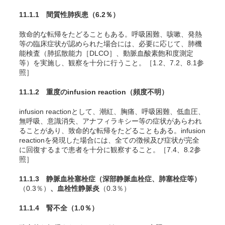
11.1.1 間質性肺疾患
（6.2％）
致命的な転帰をたどることもある。呼吸困難、咳嗽、発熱
等の臨床症状が認められた場合には、必要に応じて、肺機
能検査（肺拡散能力［DLCO］、動脈血酸素飽和度測定
等）を実施し、観察を十分に行うこと。［1.2、7.2、8.1参
照］
11.1.2 重度のinfusion reaction
（頻度不明）
infusion reactionとして、潮紅、胸痛、呼吸困難、低血圧、
無呼吸、意識消失、アナフィラキシー等の症状があらわれ
ることがあり、致命的な転帰をたどることもある。infusion
reactionを発現した場合には、全ての徴候及び症状が完全
に回復するまで患者を十分に観察すること。［7.4、8.2参
照］
11.1.3 静脈血栓塞栓症（深部静脈血栓症、肺塞栓症等）
（0.3％）
、血栓性静脈炎
（0.3％）
11.1.4 腎不全
（1.0％）