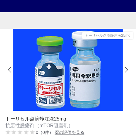
トーリセル点滴静注液25mg
トーリセル点滴静注液25mg
抗悪性腫瘍剤（mTOR阻害剤）
0（0件）
薬の評価を見る