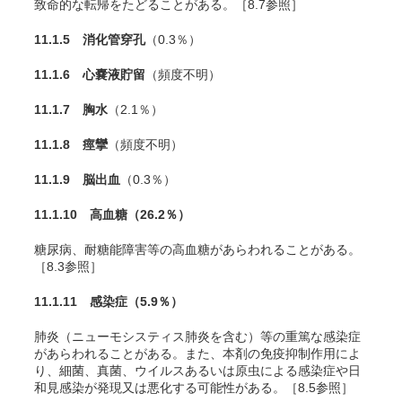
致命的な転帰をたどることがある。［8.7参照］
11.1.5 消化管穿孔
（0.3％）
11.1.6 心嚢液貯留
（頻度不明）
11.1.7 胸水
（2.1％）
11.1.8 痙攣
（頻度不明）
11.1.9 脳出血
（0.3％）
11.1.10 高血糖
（26.2％）
糖尿病、耐糖能障害等の高血糖があらわれることがある。
［8.3参照］
11.1.11 感染症
（5.9％）
肺炎（ニューモシスティス肺炎を含む）等の重篤な感染症
があらわれることがある。また、本剤の免疫抑制作用によ
り、細菌、真菌、ウイルスあるいは原虫による感染症や日
和見感染が発現又は悪化する可能性がある。［8.5参照］