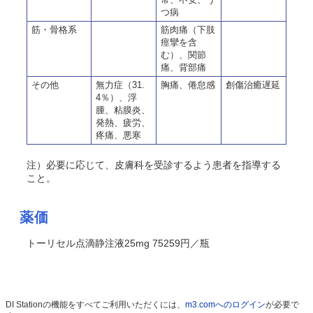
つ病
筋・骨格系
筋肉痛（下肢
痙攣を含
む）、関節
痛、背部痛
その他
無力症（31.
胸痛、倦怠感
創傷治癒遅延
4％）、浮
腫、粘膜炎、
発熱、疲労、
疼痛、悪寒
注）必要に応じて、皮膚科を受診するよう患者を指導する
こと。
薬価
トーリセル点滴静注液25mg 75259円／瓶
DI Stationの機能をすべてご利用いただくには、
m3.comへのログイン
が必要で