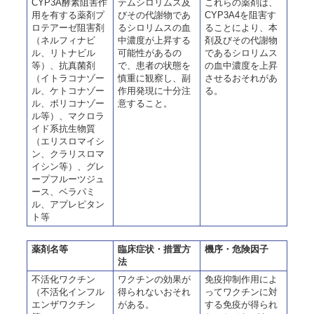
CYP3A酵素阻害作
テムシロリムス及
これらの薬剤は、
用を有する薬剤プ
びその代謝物であ
CYP3A4を阻害す
ロテアーゼ阻害剤
るシロリムスの血
ることにより、本
（ネルフィナビ
中濃度が上昇する
剤及びその代謝物
ル、リトナビル
可能性があるの
であるシロリムス
等）、抗真菌剤
で、患者の状態を
の血中濃度を上昇
（イトラコナゾー
慎重に観察し、副
させるおそれがあ
ル、ケトコナゾー
作用発現に十分注
る。
ル、ボリコナゾー
意すること。
ル等）、マクロラ
イド系抗生物質
（エリスロマイシ
ン、クラリスロマ
イシン等）、グレ
ープフルーツジュ
ース、ベラパミ
ル、アプレピタン
ト等
薬剤名等
臨床症状・措置方
機序・危険因子
法
不活化ワクチン
ワクチンの効果が
免疫抑制作用によ
（不活化インフル
得られないおそれ
ってワクチンに対
エンザワクチン
がある。
する免疫が得られ