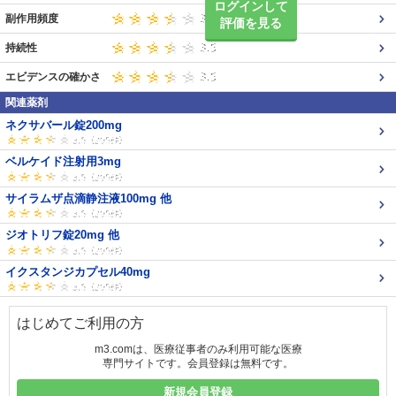
ログインして
副作用頻度
評価を見る
持続性
エビデンスの確かさ
関連薬剤
ネクサバール錠200mg
ベルケイド注射用3mg
サイラムザ点滴静注液100mg 他
ジオトリフ錠20mg 他
イクスタンジカプセル40mg
はじめてご利用の方
m3.comは、医療従事者のみ利用可能な医療
専門サイトです。会員登録は無料です。
新規会員登録