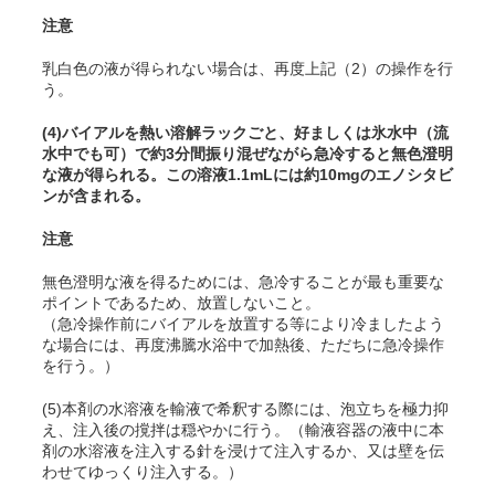
注意
乳白色の液が得られない場合は、再度上記（2）の操作を行
う。
(4)バイアルを熱い溶解ラックごと、好ましくは氷水中（流
水中でも可）で約3分間振り混ぜながら急冷すると無色澄明
な液が得られる。この溶液1.1mLには約10mgのエノシタビ
ンが含まれる。
注意
無色澄明な液を得るためには、急冷することが最も重要な
ポイントであるため、放置しないこと。
（急冷操作前にバイアルを放置する等により冷ましたよう
な場合には、再度沸騰水浴中で加熱後、ただちに急冷操作
を行う。）
(5)本剤の水溶液を輸液で希釈する際には、泡立ちを極力抑
え、注入後の撹拌は穏やかに行う。（輸液容器の液中に本
剤の水溶液を注入する針を浸けて注入するか、又は壁を伝
わせてゆっくり注入する。）