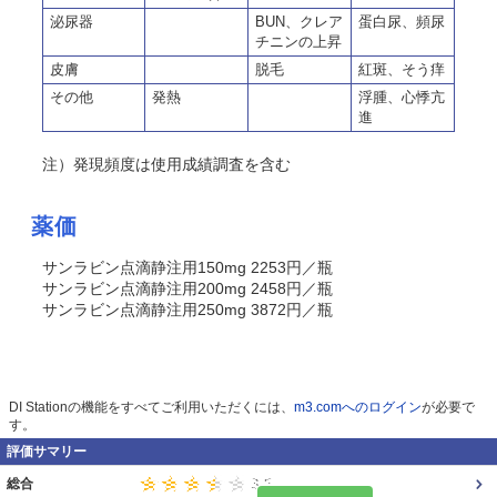
泌尿器
BUN、クレア
蛋白尿、頻尿
チニンの上昇
皮膚
脱毛
紅斑、そう痒
その他
発熱
浮腫、心悸亢
進
注）発現頻度は使用成績調査を含む
薬価
サンラビン点滴静注用150mg 2253円／瓶
サンラビン点滴静注用200mg 2458円／瓶
サンラビン点滴静注用250mg 3872円／瓶
DI Stationの機能をすべてご利用いただくには、
m3.comへのログイン
が必要で
す。
評価サマリー
総合