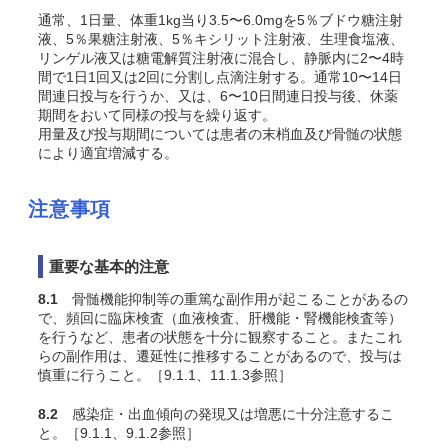
通常、1日量、体重1kg当り3.5〜6.0mgを5％ブドウ糖注射
液、5％果糖注射液、5％キシリット注射液、生理食塩液、
リンゲル液又は糖電解質注射液に混合し、静脈内に2〜4時
間で1日1回又は2回に分割し点滴注射する。通常10〜14日
間連日投与を行うか、又は、6〜10日間連日投与後、休薬
期間をおいて同様の投与を繰り返す。
用量及び投与期間については患者の末梢血及び骨髄の状態
により適宜増減する。
注意事項
重要な基本的注意
8.1
骨髄機能抑制等の重篤な副作用が起こることがあるの
で、頻回に臨床検査（血液検査、肝機能・腎機能検査等）
を行うなど、患者の状態を十分に観察すること。またこれ
らの副作用は、遷延性に推移することがあるので、投与は
慎重に行うこと。［9.1.1、11.1.3参照］
8.2
感染症・出血傾向の発現又は増悪に十分注意するこ
と。［9.1.1、9.1.2参照］