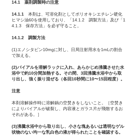
14.1 薬剤調製時の注意
14.1.1
本剤は、可溶化剤としてポリオキシエチレン硬化
ヒマシ油60を使用しており、「14.1.2 調製方法」及び「1
4.1.3 保存方法」を必ず守ること。
14.1.2 調製方法
(1)エノシタビン10mgに対し、日局注射用水を1mLの割合
で加える。
(2)バイアルを溶解ラックに入れ、あらかじめ沸騰させた水
浴中で約10分間加熱する。その間、3回沸騰水浴中から取
り出し、強く振り混ぜる（各回10秒間に10〜15回程度）。
注意
本剤溶解操作時に溶解鍋の空焚きをしないこと。［空焚き
によりバイアルが破裂し、内容液とガラス片が飛散するお
それがある。］
(3)沸騰水浴中から取り出し、小さな塊あるいは透明なゲル
状物のない均一な乳白色の液が得られたことを確認する。