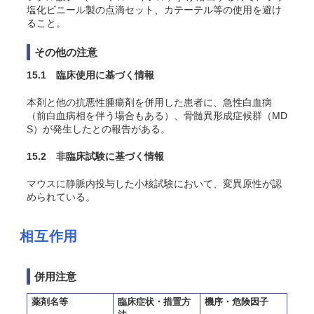
塩化ビニール製の点滴セット、カテーテル等の使用を避け
ること。
その他の注意
15.1 臨床使用に基づく情報
本剤と他の抗悪性腫瘍剤を併用した患者に、急性白血病
（前白血病相を伴う場合もある）、骨髄異形成症候群（MD
S）が発生したとの報告がある。
15.2 非臨床試験に基づく情報
マウスに静脈内投与した小核試験において、変異原性が認
められている。
相互作用
併用注意
薬剤名等
臨床症状・措置方
機序・危険因子