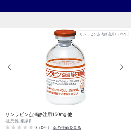
サンラビン点滴静注用150mg
サンラビン点滴静注用150mg 他
抗悪性腫瘍剤
0（0件）
薬の評価を見る