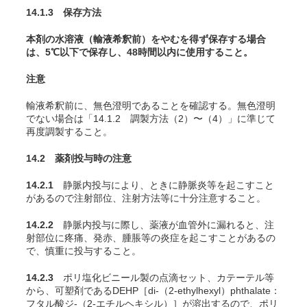
14.1.3 保存方法
本剤の水溶液（輸液希釈前）をやむを得ず保存する場合
は、5℃以下で保存し、48時間以内に使用すること。
注意
輸液希釈前に、無色澄明であることを確認する。無色澄明
でない場合は「14.1.2 調製方法（2）〜（4）」に準じて
再度調製すること。
14.2 薬剤投与時の注意
14.2.1
静脈内投与により、ときに静脈炎等を起こすこと
があるので注射部位、注射方法等に十分注意すること。
14.2.2
静脈内投与に際し、薬液が血管外に漏れると、注
射部位に疼痛、発赤、腫脹等の炎症を起こすことがあるの
で、慎重に投与すること。
14.2.3
ポリ塩化ビニール製の点滴セット、カテーテル等
から、可塑剤であるDEHP［di-（2-ethylhexyl）phthalate：
フタル酸ジ-（2-エチルヘキシル）］が溶出するので、ポリ