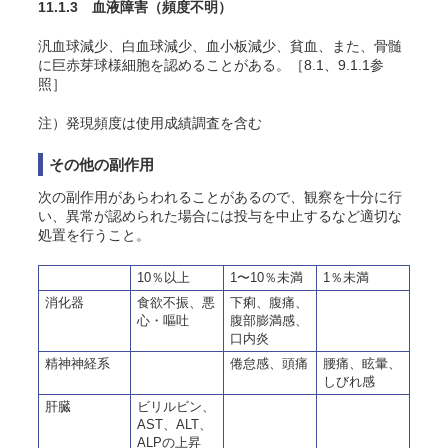
11.1.3 血液障害
（頻度不明）
汎血球減少、白血球減少、血小板減少、貧血、また、骨髄
に巨赤芽球様細胞を認めることがある。［8.1、9.1.1参
照］
注）発現頻度は使用成績調査を含む
その他の副作用
次の副作用があらわれることがあるので、観察を十分に行
い、異常が認められた場合には投与を中止するなど適切な
処置を行うこと。
10％以上
1〜10％未満
1％未満
消化器
食欲不振、悪
下痢、腹痛、
心・嘔吐
腹部膨満感、
口内炎
精神神経系
倦怠感、頭痛
腰痛、眩暈、
しびれ感
肝臓
ビリルビン、
AST、ALT、
ALPの上昇