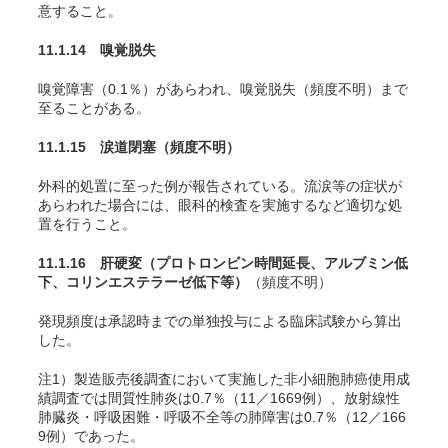
意すること。
11.1.14 嗅覚脱失
嗅覚障害（0.1％）があらわれ、嗅覚脱失（頻度不明）まで
至ることがある。
11.1.15 涙道閉塞
（頻度不明）
外科的処置に至った例が報告されている。流涙等の症状が
あらわれた場合には、眼科的検査を実施するなど適切な処
置を行うこと。
11.1.16 肝硬変（プロトロンビン時間延長、アルブミン低
下、コリンエステラーゼ低下等）
（頻度不明）
発現頻度は承認時までの単独投与による臨床試験から算出
した。
注1）製造販売後調査において実施した非小細胞肺癌使用成
績調査では間質性肺炎は0.7％（11／1669例）、放射線性
肺臓炎・呼吸困難・呼吸不全等の肺障害は0.7％（12／166
9例）であった。