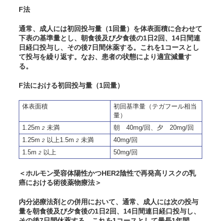
F法
通常、成人には初回投与量（1回量）を体表面積に合わせて
下表の基準量とし、朝食後及び夕食後の1日2回、14日間連
日経口投与し、その後7日間休薬する。これを1コースとし
て投与を繰り返す。なお、患者の状態により適宜減量す
る。
F法における初回投与量（1回量）
体表面積
初回基準量（テガフール相当
量）
1.25m
未満
朝 40mg/回、夕 20mg/回
2
1.25m
以上1.5m
未満
40mg/回
2
2
1.5m
以上
50mg/回
2
＜ホルモン受容体陽性かつHER2陰性で再発高リスクの乳
癌における術後薬物療法＞
内分泌療法剤との併用において、通常、成人には次の投与
量を朝食後及び夕食後の1日2回、14日間連日経口投与し、
その後7日間休薬する。これを1コースとして最長1年間、