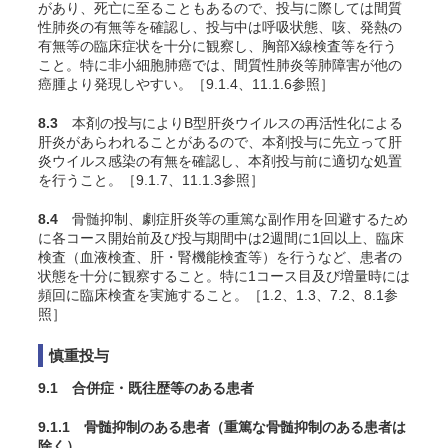
があり、死亡に至ることもあるので、投与に際しては間質
性肺炎の有無等を確認し、投与中は呼吸状態、咳、発熱の
有無等の臨床症状を十分に観察し、胸部X線検査等を行う
こと。特に非小細胞肺癌では、間質性肺炎等肺障害が他の
癌腫より発現しやすい。［9.1.4、11.1.6参照］
8.3
本剤の投与によりB型肝炎ウイルスの再活性化による
肝炎があらわれることがあるので、本剤投与に先立って肝
炎ウイルス感染の有無を確認し、本剤投与前に適切な処置
を行うこと。［9.1.7、11.1.3参照］
8.4
骨髄抑制、劇症肝炎等の重篤な副作用を回避するため
に各コース開始前及び投与期間中は2週間に1回以上、臨床
検査（血液検査、肝・腎機能検査等）を行うなど、患者の
状態を十分に観察すること。特に1コース目及び増量時には
頻回に臨床検査を実施すること。［1.2、1.3、7.2、8.1参
照］
慎重投与
9.1 合併症・既往歴等のある患者
9.1.1 骨髄抑制のある患者（重篤な骨髄抑制のある患者は
除く）