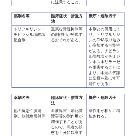
に注意すること。
薬剤名等
臨床症状・措置方
機序・危険因子
法
トリフルリジン・
重篤な骨髄抑制等
本剤との併用によ
チピラシル塩酸塩
の副作用が発現す
り、トリフルリジ
配合剤
るおそれがある。
ンのDNA取り込み
が増加する可能性
がある。チピラシ
ル塩酸塩がチミジ
ンホスホリラーゼ
を阻害することに
より、本剤の代謝
に影響を及ぼす可
能性がある。
薬剤名等
臨床症状・措置方
機序・危険因子
法
他の抗悪性腫瘍
血液障害、消化管
副作用が相互に増
剤、放射線照射等
障害等の副作用が
強される。
増強することがあ
るので、患者の状
態を十分に観察す