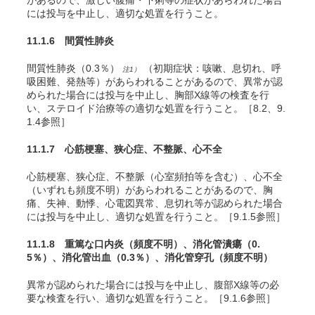
があるので、激しい腹痛・下痢等の症状があらわれた場合
には投与を中止し、適切な処置を行うこと。
11.1.6 間質性肺炎
間質性肺炎（0.3％）
（初期症状：咳嗽、息切れ、呼
注1）
吸困難、発熱等）があらわれることがあるので、異常が認
められた場合には投与を中止し、胸部X線等の検査を行
い、ステロイド治療等の適切な処置を行うこと。［8.2、9.
1.4参照］
11.1.7 心筋梗塞、狭心症、不整脈、心不全
心筋梗塞、狭心症、不整脈（心室頻拍等を含む）、心不全
（いずれも頻度不明）があらわれることがあるので、胸
痛、失神、動悸、心電図異常、息切れ等が認められた場合
には投与を中止し、適切な処置を行うこと。［9.1.5参照］
11.1.8 重篤な口内炎
（頻度不明）
、消化管潰瘍
（0.
5％）
、消化管出血
（0.3％）
、消化管穿孔
（頻度不明）
異常が認められた場合には投与を中止し、腹部X線等の必
要な検査を行い、適切な処置を行うこと。［9.1.6参照］