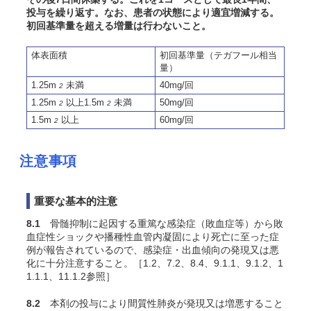
投与を繰り返す。なお、患者の状態により適宜増減する。
初回基準量を超える増量は行わないこと。
体表面積
初回基準量（テガフール相当
量）
1.25m
未満
40mg/回
2
1.25m
以上1.5m
未満
50mg/回
2
2
1.5m
以上
60mg/回
2
注意事項
重要な基本的注意
8.1
骨髄抑制に起因する重篤な感染症（敗血症等）から敗
血症性ショックや播種性血管内凝固により死亡に至った症
例が報告されているので、感染症・出血傾向の発現又は悪
化に十分注意すること。［1.2、7.2、8.4、9.1.1、9.1.2、1
1.1.1、11.1.2参照］
8.2
本剤の投与により間質性肺炎が発現又は増悪すること