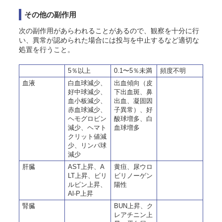
その他の副作用
次の副作用があらわれることがあるので、観察を十分に行
い、異常が認められた場合には投与を中止するなど適切な
処置を行うこと。
5％以上
0.1〜5％未満
頻度不明
血液
白血球減少、
出血傾向（皮
好中球減少、
下出血斑、鼻
血小板減少、
出血、凝固因
赤血球減少、
子異常）、好
ヘモグロビン
酸球増多、白
減少、ヘマト
血球増多
クリット値減
少、リンパ球
減少
肝臓
AST上昇、A
黄疸、尿ウロ
LT上昇、ビリ
ビリノーゲン
ルビン上昇、
陽性
Al-P上昇
腎臓
BUN上昇、ク
レアチニン上