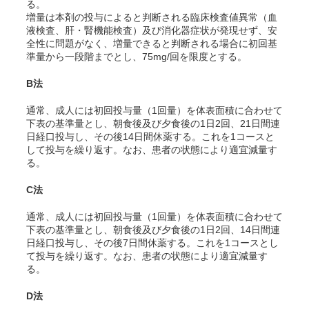
る。
増量は本剤の投与によると判断される臨床検査値異常（血
液検査、肝・腎機能検査）及び消化器症状が発現せず、安
全性に問題がなく、増量できると判断される場合に初回基
準量から一段階までとし、75mg/回を限度とする。
B法
通常、成人には初回投与量（1回量）を体表面積に合わせて
下表の基準量とし、朝食後及び夕食後の1日2回、21日間連
日経口投与し、その後14日間休薬する。これを1コースと
して投与を繰り返す。なお、患者の状態により適宜減量す
る。
C法
通常、成人には初回投与量（1回量）を体表面積に合わせて
下表の基準量とし、朝食後及び夕食後の1日2回、14日間連
日経口投与し、その後7日間休薬する。これを1コースとし
て投与を繰り返す。なお、患者の状態により適宜減量す
る。
D法