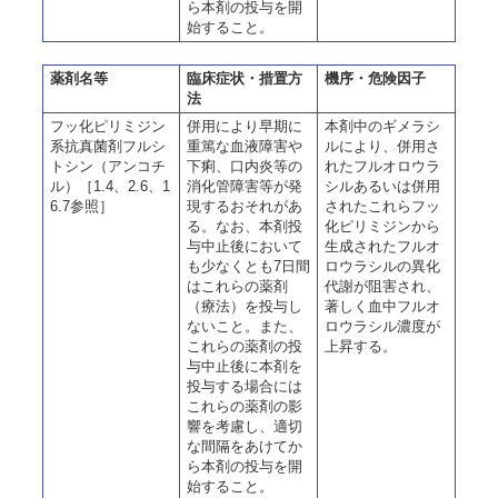
ら本剤の投与を開
始すること。
薬剤名等
臨床症状・措置方
機序・危険因子
法
フッ化ピリミジン
併用により早期に
本剤中のギメラシ
系抗真菌剤フルシ
重篤な血液障害や
ルにより、併用さ
トシン（アンコチ
下痢、口内炎等の
れたフルオロウラ
ル）［1.4、2.6、1
消化管障害等が発
シルあるいは併用
6.7参照］
現するおそれがあ
されたこれらフッ
る。なお、本剤投
化ピリミジンから
与中止後において
生成されたフルオ
も少なくとも7日間
ロウラシルの異化
はこれらの薬剤
代謝が阻害され、
（療法）を投与し
著しく血中フルオ
ないこと。また、
ロウラシル濃度が
これらの薬剤の投
上昇する。
与中止後に本剤を
投与する場合には
これらの薬剤の影
響を考慮し、適切
な間隔をあけてか
ら本剤の投与を開
始すること。