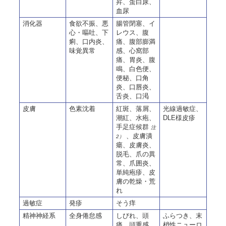
昇、蛋白尿、
血尿
消化器
食欲不振、悪
腸管閉塞、イ
心・嘔吐、下
レウス、腹
痢、口内炎、
痛、腹部膨満
味覚異常
感、心窩部
痛、胃炎、腹
鳴、白色便、
便秘、口角
炎、口唇炎、
舌炎、口渇
皮膚
色素沈着
紅斑、落屑、
光線過敏症、
潮紅、水疱、
DLE様皮疹
手足症候群
注
、皮膚潰
2）
瘍、皮膚炎、
脱毛、爪の異
常、爪囲炎、
単純疱疹、皮
膚の乾燥・荒
れ
過敏症
発疹
そう痒
精神神経系
全身倦怠感
しびれ、頭
ふらつき、末
痛、頭重感、
梢性ニューロ