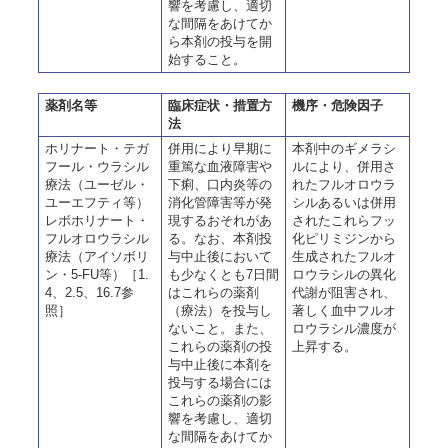
響を考慮し、適切
な間隔をあけてか
ら本剤の投与を開
始すること。
薬剤名等
臨床症状・措置方
機序・危険因子
法
ホリナート・テガ
併用により早期に
本剤中のギメラシ
フール・ウラシル
重篤な血液障害や
ルにより、併用さ
療法（ユーゼル・
下痢、口内炎等の
れたフルオロウラ
ユーエフティ等）
消化管障害等が発
シルあるいは併用
レボホリナート・
現するおそれがあ
されたこれらフッ
フルオロウラシル
る。なお、本剤投
化ピリミジンから
療法（アイソボリ
与中止後において
生成されたフルオ
ン・5-FU等）［1.
も少なくとも7日間
ロウラシルの異化
4、2.5、16.7参
はこれらの薬剤
代謝が阻害され、
照］
（療法）を投与し
著しく血中フルオ
ないこと。また、
ロウラシル濃度が
これらの薬剤の投
上昇する。
与中止後に本剤を
投与する場合には
これらの薬剤の影
響を考慮し、適切
な間隔をあけてか