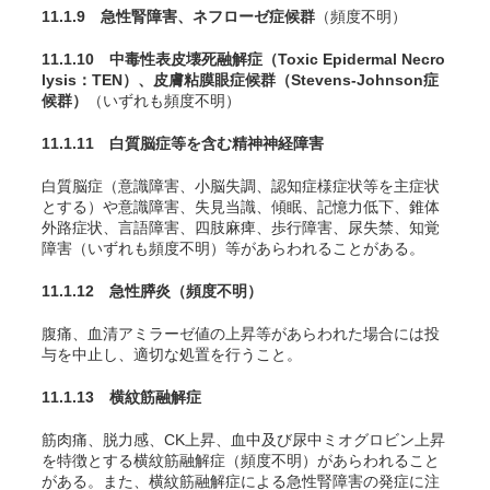
11.1.9 急性腎障害、ネフローゼ症候群
（頻度不明）
11.1.10 中毒性表皮壊死融解症（Toxic Epidermal Necro
lysis：TEN）、皮膚粘膜眼症候群（Stevens-Johnson症
候群）
（いずれも頻度不明）
11.1.11 白質脳症等を含む精神神経障害
白質脳症（意識障害、小脳失調、認知症様症状等を主症状
とする）や意識障害、失見当識、傾眠、記憶力低下、錐体
外路症状、言語障害、四肢麻痺、歩行障害、尿失禁、知覚
障害（いずれも頻度不明）等があらわれることがある。
11.1.12 急性膵炎
（頻度不明）
腹痛、血清アミラーゼ値の上昇等があらわれた場合には投
与を中止し、適切な処置を行うこと。
11.1.13 横紋筋融解症
筋肉痛、脱力感、CK上昇、血中及び尿中ミオグロビン上昇
を特徴とする横紋筋融解症（頻度不明）があらわれること
がある。また、横紋筋融解症による急性腎障害の発症に注