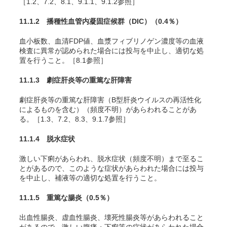
［1.2、7.2、8.1、9.1.1、9.1.2参照］
11.1.2 播種性血管内凝固症候群（DIC）
（0.4％）
血小板数、血清FDP値、血漿フィブリノゲン濃度等の血液
検査に異常が認められた場合には投与を中止し、適切な処
置を行うこと。［8.1参照］
11.1.3 劇症肝炎等の重篤な肝障害
劇症肝炎等の重篤な肝障害（B型肝炎ウイルスの再活性化
によるものを含む）（頻度不明）があらわれることがあ
る。［1.3、7.2、8.3、9.1.7参照］
11.1.4 脱水症状
激しい下痢があらわれ、脱水症状（頻度不明）まで至るこ
とがあるので、このような症状があらわれた場合には投与
を中止し、補液等の適切な処置を行うこと。
11.1.5 重篤な腸炎
（0.5％）
出血性腸炎、虚血性腸炎、壊死性腸炎等があらわれること