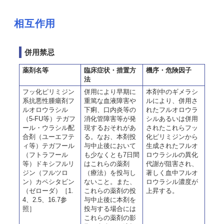
相互作用
併用禁忌
薬剤名等
臨床症状・措置方
機序・危険因子
法
フッ化ピリミジン
併用により早期に
本剤中のギメラシ
系抗悪性腫瘍剤フ
重篤な血液障害や
ルにより、併用さ
ルオロウラシル
下痢、口内炎等の
れたフルオロウラ
（5-FU等）テガフ
消化管障害等が発
シルあるいは併用
ール・ウラシル配
現するおそれがあ
されたこれらフッ
合剤（ユーエフテ
る。なお、本剤投
化ピリミジンから
ィ等）テガフール
与中止後において
生成されたフルオ
（フトラフール
も少なくとも7日間
ロウラシルの異化
等）ドキシフルリ
はこれらの薬剤
代謝が阻害され、
ジン（フルツロ
（療法）を投与し
著しく血中フルオ
ン）カペシタビン
ないこと。また、
ロウラシル濃度が
（ゼローダ）［1.
これらの薬剤の投
上昇する。
4、2.5、16.7参
与中止後に本剤を
照］
投与する場合には
これらの薬剤の影