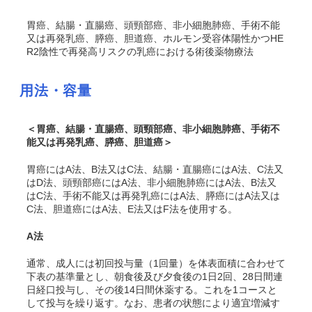
胃癌、結腸・直腸癌、頭頸部癌、非小細胞肺癌、手術不能
又は再発乳癌、膵癌、胆道癌、ホルモン受容体陽性かつHE
R2陰性で再発高リスクの乳癌における術後薬物療法
用法・容量
＜胃癌、結腸・直腸癌、頭頸部癌、非小細胞肺癌、手術不
能又は再発乳癌、膵癌、胆道癌＞
胃癌にはA法、B法又はC法、結腸・直腸癌にはA法、C法又
はD法、頭頸部癌にはA法、非小細胞肺癌にはA法、B法又
はC法、手術不能又は再発乳癌にはA法、膵癌にはA法又は
C法、胆道癌にはA法、E法又はF法を使用する。
A法
通常、成人には初回投与量（1回量）を体表面積に合わせて
下表の基準量とし、朝食後及び夕食後の1日2回、28日間連
日経口投与し、その後14日間休薬する。これを1コースと
して投与を繰り返す。なお、患者の状態により適宜増減す