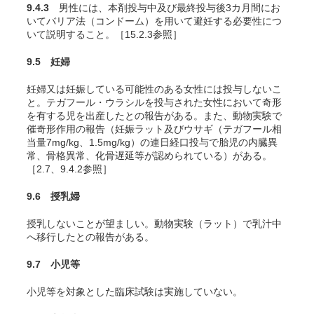
9.4.3
男性には、本剤投与中及び最終投与後3カ月間にお
いてバリア法（コンドーム）を用いて避妊する必要性につ
いて説明すること。［15.2.3参照］
9.5 妊婦
妊婦又は妊娠している可能性のある女性には投与しないこ
と。テガフール・ウラシルを投与された女性において奇形
を有する児を出産したとの報告がある。また、動物実験で
催奇形作用の報告（妊娠ラット及びウサギ（テガフール相
当量7mg/kg、1.5mg/kg）の連日経口投与で胎児の内臓異
常、骨格異常、化骨遅延等が認められている）がある。
［2.7
、9.4.2
参照］
9.6 授乳婦
授乳しないことが望ましい。動物実験（ラット）で乳汁中
へ移行したとの報告がある。
9.7 小児等
小児等を対象とした臨床試験は実施していない。