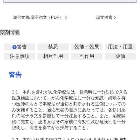
添付文書/電子添文（PDF）
論文検索
薬剤情報
警告
禁忌
効能・効果
用法・用量
注意事項
相互作用
副作用
薬価
警告
1.1
本剤を含むがん化学療法は、緊急時に十分対応できる
医療施設において、がん化学療法に十分な知識・経験を持
つ医師のもとで本療法が適切と判断される症例についての
み実施すること。適応患者の選択にあたっては、各併用薬
剤の電子添文を参照して十分注意すること。また、治療開
始に先立ち、患者又はその家族に有効性及び危険性を十分
説明し、同意を得てから投与すること。
1.2
本剤は従来の経口フルオロウラシル系薬剤とは投与制