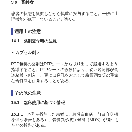
9.8 高齢者
患者の状態を観察しながら慎重に投与すること。一般に生
理機能が低下していることが多い。
適用上の注意
14.1 薬剤交付時の注意
＜カプセル剤＞
PTP包装の薬剤はPTPシートから取り出して服用するよう
指導すること。PTPシートの誤飲により、硬い鋭角部が食
道粘膜へ刺入し、更には穿孔をおこして縦隔洞炎等の重篤
な合併症を併発することがある。
その他の注意
15.1 臨床使用に基づく情報
15.1.1
本剤を投与した患者に、急性白血病（前白血病相
を伴う場合もある）、骨髄異形成症候群（MDS）が発生し
たとの報告がある。