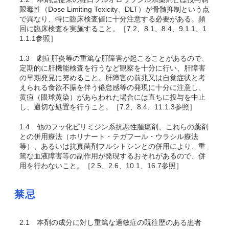
限毒性（Dose Limiting Toxicity、DLT）が骨髄抑制という点
で異なり、特に臨床検査値に十分注意する必要がある。頻
回に臨床検査を実施すること。［7.2、8.1、8.4、9.1.1、1
1.1.1参照］
1.3
劇症肝炎等の重篤な肝障害が起こることがあるので、
定期的に肝機能検査を行うなど観察を十分に行い、肝障害
の早期発見に努めること。肝障害の前兆又は自覚症状と考
えられる食欲不振を伴う倦怠感等の発現に十分に注意し、
黄疸（眼球黄染）があらわれた場合には直ちに投与を中止
し、適切な処置を行うこと。［7.2、8.4、11.1.3参照］
1.4
他のフッ化ピリミジン系抗悪性腫瘍剤、これらの薬剤
との併用療法（ホリナート・テガフール・ウラシル療法
等）、あるいは抗真菌剤フルシトシンとの併用により、重
篤な血液障害等の副作用が発現するおそれがあるので、併
用を行わないこと。［2.5、2.6、10.1、16.7参照］
禁忌
2.1
本剤の成分に対し重篤な過敏症の既往歴のある患者