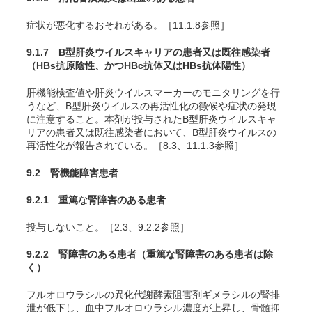
症状が悪化するおそれがある。［11.1.8参照］
9.1.7 B型肝炎ウイルスキャリアの患者又は既往感染者
（HBs抗原陰性、かつHBc抗体又はHBs抗体陽性）
肝機能検査値や肝炎ウイルスマーカーのモニタリングを行
うなど、B型肝炎ウイルスの再活性化の徴候や症状の発現
に注意すること。本剤が投与されたB型肝炎ウイルスキャ
リアの患者又は既往感染者において、B型肝炎ウイルスの
再活性化が報告されている。［8.3、11.1.3参照］
9.2 腎機能障害患者
9.2.1 重篤な腎障害のある患者
投与しないこと。［2.3、9.2.2参照］
9.2.2 腎障害のある患者（重篤な腎障害のある患者は除
く）
フルオロウラシルの異化代謝酵素阻害剤ギメラシルの腎排
泄が低下し、血中フルオロウラシル濃度が上昇し、骨髄抑