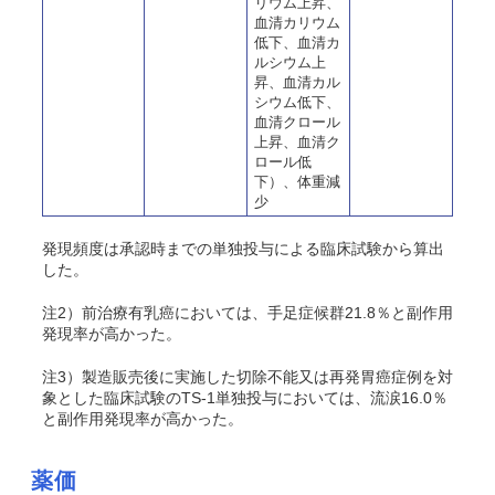
リウム上昇、
血清カリウム
低下、血清カ
ルシウム上
昇、血清カル
シウム低下、
血清クロール
上昇、血清ク
ロール低
下）、体重減
少
発現頻度は承認時までの単独投与による臨床試験から算出
した。
注2）前治療有乳癌においては、手足症候群21.8％と副作用
発現率が高かった。
注3）製造販売後に実施した切除不能又は再発胃癌症例を対
象とした臨床試験のTS-1単独投与においては、流涙16.0％
と副作用発現率が高かった。
薬価