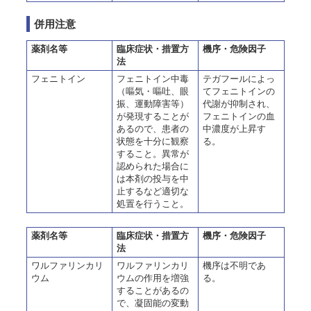
併用注意
薬剤名等
臨床症状・措置方
機序・危険因子
法
フェニトイン
フェニトイン中毒
テガフールによっ
（嘔気・嘔吐、眼
てフェニトインの
振、運動障害等）
代謝が抑制され、
が発現することが
フェニトインの血
あるので、患者の
中濃度が上昇す
状態を十分に観察
る。
すること。異常が
認められた場合に
は本剤の投与を中
止するなど適切な
処置を行うこと。
薬剤名等
臨床症状・措置方
機序・危険因子
法
ワルファリンカリ
ワルファリンカリ
機序は不明であ
ウム
ウムの作用を増強
る。
することがあるの
で、凝固能の変動