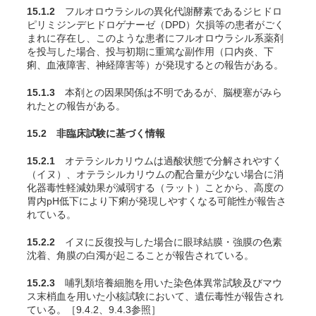
15.1.2
フルオロウラシルの異化代謝酵素であるジヒドロ
ピリミジンデヒドロゲナーゼ（DPD）欠損等の患者がごく
まれに存在し、このような患者にフルオロウラシル系薬剤
を投与した場合、投与初期に重篤な副作用（口内炎、下
痢、血液障害、神経障害等）が発現するとの報告がある。
15.1.3
本剤との因果関係は不明であるが、脳梗塞がみら
れたとの報告がある。
15.2 非臨床試験に基づく情報
15.2.1
オテラシルカリウムは過酸状態で分解されやすく
（イヌ）、オテラシルカリウムの配合量が少ない場合に消
化器毒性軽減効果が減弱する（ラット）ことから、高度の
胃内pH低下により下痢が発現しやすくなる可能性が報告さ
れている。
15.2.2
イヌに反復投与した場合に眼球結膜・強膜の色素
沈着、角膜の白濁が起こることが報告されている。
15.2.3
哺乳類培養細胞を用いた染色体異常試験及びマウ
ス末梢血を用いた小核試験において、遺伝毒性が報告され
ている。［9.4.2、9.4.3参照］