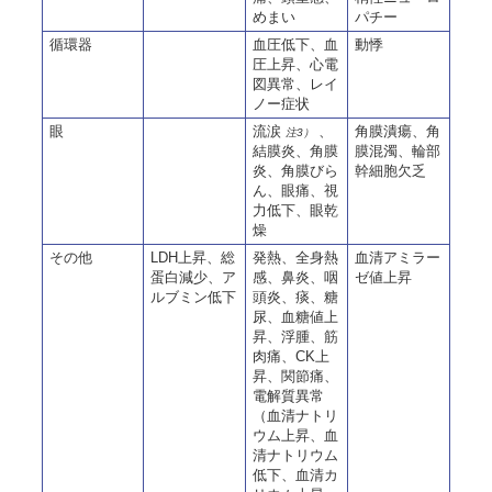
めまい
パチー
循環器
血圧低下、血
動悸
圧上昇、心電
図異常、レイ
ノー症状
眼
流涙
、
角膜潰瘍、角
注3）
結膜炎、角膜
膜混濁、輪部
炎、角膜びら
幹細胞欠乏
ん、眼痛、視
力低下、眼乾
燥
その他
LDH上昇、総
発熱、全身熱
血清アミラー
蛋白減少、ア
感、鼻炎、咽
ゼ値上昇
ルブミン低下
頭炎、痰、糖
尿、血糖値上
昇、浮腫、筋
肉痛、CK上
昇、関節痛、
電解質異常
（血清ナトリ
ウム上昇、血
清ナトリウム
低下、血清カ