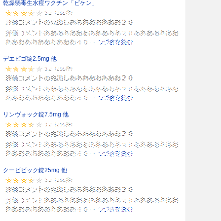
乾燥弱毒生水痘ワクチン「ビケン」
デエビゴ錠2.5mg 他
リンヴォック錠7.5mg 他
クービビック錠25mg 他