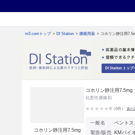
m3.comトップ
>
DI Station
>
腫瘍用薬
> コホリン静注用7.5
DI Station トップ
コホリン静注用7.5mg
抗悪性腫瘍剤
0（0件）
薬の
一般名
ペントス
コホリン静注用7.5mg
製造/販売
KMバイ