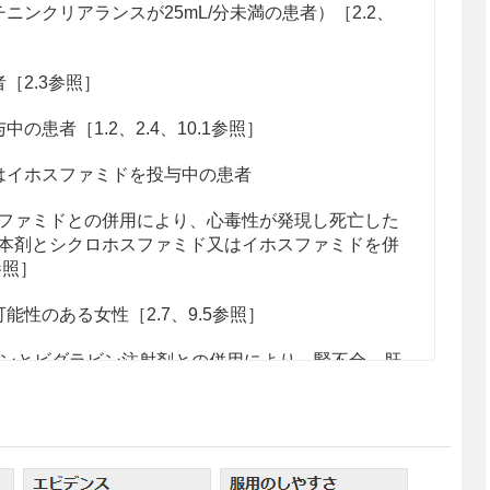
ンクリアランスが25mL/分未満の患者）［2.2、
2.3参照］
患者［1.2、2.4、10.1参照］
イホスファミドを投与中の患者
ファミドとの併用により、心毒性が発現し死亡した
本剤とシクロホスファミド又はイホスファミドを併
参照］
性のある女性［2.7、9.5参照］
ンとビダラビン注射剤との併用により、腎不全、肝
用を発現したとの報告があるので併用しないこと
。
ル製剤との併用により致命的な肺毒性が報告されて
6、10.1参照］