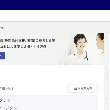
mg
へ
同薬効薬剤
評価を見る
タチン
オロジクス