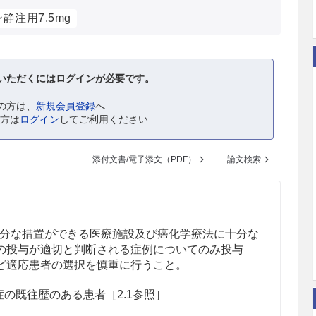
静注用7.5mg
いただくにはログインが必要です。
の方は、
新規会員登録
へ
の方は
ログイン
してご利用ください
添付文書/電子添文（PDF）
論文検索
分な措置ができる医療施設及び癌化学療法に十分な
の投与が適切と判断される症例についてのみ投与
ど適応患者の選択を慎重に行うこと。
の既往歴のある患者［2.1参照］