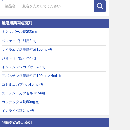
腫瘍用薬関連薬剤
ネクサバール錠200mg
ベルケイド注射用3mg
サイラムザ点滴静注液100mg 他
ジオトリフ錠20mg 他
イクスタンジカプセル40mg
アバスチン点滴静注用100mg／4mL 他
コセルゴカプセル10mg 他
スーテントカプセル12.5mg
カソデックス錠80mg 他
インライタ錠1mg 他
閲覧数の多い薬剤