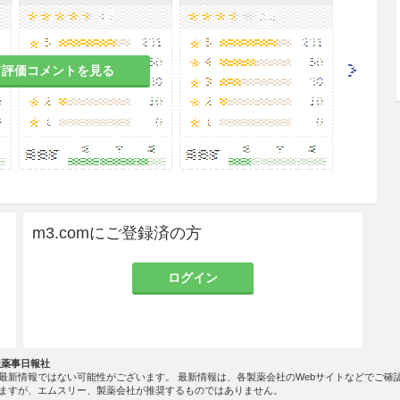
往歴のある患者［1.1.1参照］
て評価コメントを見る
クリアランスが25mL/分未満の患者）［腎不全が
9.2.1、11.1.1参照］
免疫抑制作用により水痘又は帯状疱疹が増悪するお
［1.1.4、1.2、10.1参照］
m3.comにご登録済の方
ファミドを投与中の患者［1.1.5、10.1参照］
ログイン
剤を投与中の患者［1.3、10.1参照］
ある女性［1.1.6、9.5参照］
社薬事日報社
最新情報ではない可能性がございます。 最新情報は、各製薬会社のWebサイトなどでご確
ますが、エムスリー、製薬会社が推奨するものではありません。