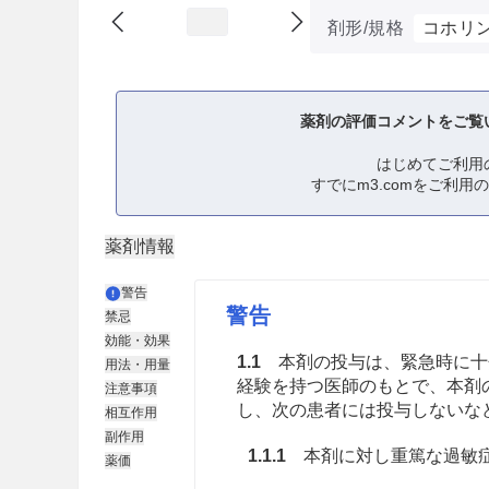
剤形/規格
コホリン
薬剤の評価コメントをご覧
はじめてご利用
すでにm3.comをご利用
薬剤情報
警告
警告
禁忌
効能・効果
1.1
本剤の投与は、緊急時に十
用法・用量
経験を持つ医師のもとで、本剤
注意事項
し、次の患者には投与しないな
相互作用
副作用
1.1.1
本剤に対し重篤な過敏症
薬価