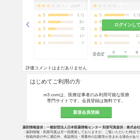
禁忌
2.1
本剤に対し重篤な過敏症の既
ログインし
2.2
腎不全の患者（クレアチニン
増悪するおそれがある。］［1.1.2、
2.3
水痘又は帯状疱疹の患者［
それがある。］［1.1.3参照］
評価コメントはまだありません
2.4
ビダラビン注射剤を投与中の患者
はじめてご利用の方
2.5
シクロホスファミド又はイホス
m3.comは、医療従事者のみ利用可能な医療
専門サイトです。会員登録は無料です。
2.6
フルダラビンリン酸エステル製
新規会員登録
2.7
妊婦又は妊娠している可能性の
薬剤情報提供：一般財団法人日本医薬情報センター 剤形写真提供：株式会
効能・効果
・薬剤情報・剤形写真は月一回更新しておりますが、ご覧いただいた時点で
・投稿内容の中に適応外、承認用法・用量外の記載等が含まれる場合があり