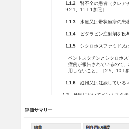
1.1.2
腎不全の患者（クレアチニ
9.2.1、11.1.1参照］
1.1.3
水痘又は帯状疱疹の患者［
1.1.4
ビダラビン注射剤を投与中の
1.1.5
シクロホスファミド又は
ペントスタチンとシクロホス
症例が報告されているので、
用しないこと
。［2.5、10.1
1.1.6
妊婦又は妊娠している可能
1.2
外国においてペントスタチ
不全、神経毒性等の重篤な副作
［1.1.4、2.4、10.1参照］
評価サマリー
1.3
フルダラビンリン酸エステ
いるので併用しないこと
。［2.