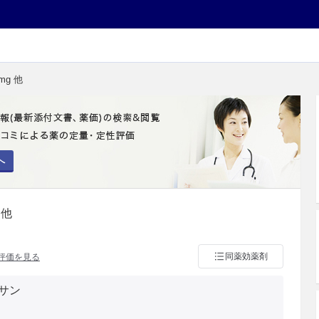
mg 他
へ
 他
同薬効薬剤
評価を見る
サン