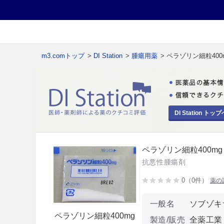
m3.comトップ
>
DI Station
>
腫瘍用薬
> ペラゾリン細粒400
DI Station トップ
ペラゾリン細粒400mg
抗悪性腫瘍剤
0（0件）
薬の
一般名
ソブゾキ
ペラゾリン細粒400mg
製造/販売
全薬工業