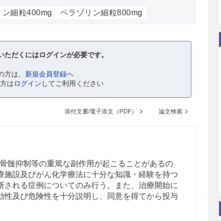
ン細粒400mg
ペラゾリン細粒800mg
いただくにはログインが必要です。
の方は、
新規会員登録
へ
の方は
ログイン
してご利用ください
添付文書/電子添文（PDF）
論文検索
骨髄抑制等の重篤な副作用が起こることがあるの
療施設及びがん化学療法に十分な知識・経験を持つ
断される症例についてのみ行う。また、治療開始に
効性及び危険性を十分説明し、同意を得てから投与