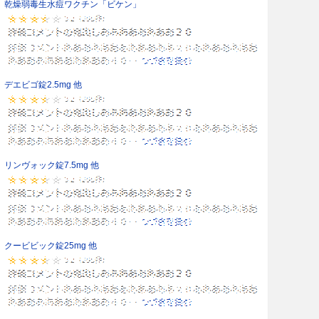
乾燥弱毒生水痘ワクチン「ビケン」
デエビゴ錠2.5mg 他
リンヴォック錠7.5mg 他
クービビック錠25mg 他