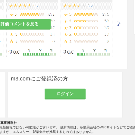
て評価コメントを見る
が起こることがあり、致命的な経過をたどること
（血液検査、肝機能・腎機能検査等）を行うなど、
こと。なお、1クール目に致命的な経過をたどること
血液検査を行うこと。また、これらの副作用は使用
推移することがあるので、投与は慎重に行うこと。
.1参照］
悪に十分注意すること。［9.1.1、9.1.4、11.
m3.comにご登録済の方
ログイン
を短縮又は延長すること。［9.1.2、9.1.3、9.
社薬事日報社
最新情報ではない可能性がございます。 最新情報は、各製薬会社のWebサイトなどでご確
ますが、エムスリー、製薬会社が推奨するものではありません。