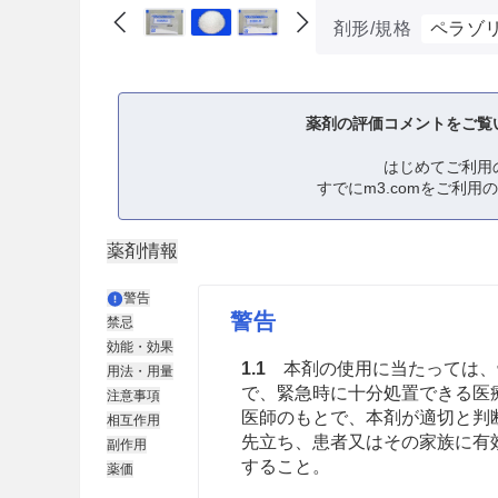
剤形/規格
ペラゾリ
薬剤の評価コメントをご覧
はじめてご利用
すでにm3.comをご利用
薬剤情報
警告
警告
禁忌
効能・効果
1.1
本剤の使用に当たっては、
用法・用量
で、緊急時に十分処置できる医
注意事項
医師のもとで、本剤が適切と判
相互作用
先立ち、患者又はその家族に有
副作用
すること。
薬価