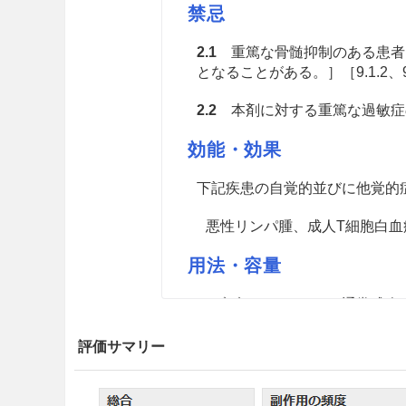
禁忌
2.1
重篤な骨髄抑制のある患者
となることがある。］［9.1.2、9
2.2
本剤に対する重篤な過敏症
効能・効果
下記疾患の自覚的並びに他覚的
悪性リンパ腫、成人T細胞白血
用法・容量
ソブゾキサンとして、通常成人には
口投与し、2〜3週間休薬する
齢、症状により適宜増減するが、
評価サマリー
注意事項