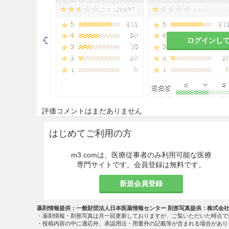
重要な基本的注意
＜効能共通＞
ログインし
8.1
骨髄抑制等の重篤な副作用
があるので、頻回に臨床検査
患者の状態を十分に観察する
が多いので、特に頻回に末梢
が長期間にわたると遷延性に
［9.1.2、9.1.3、9.1.6、11.1
評価コメントはまだありません
8.2
感染症、出血傾向の発現又は増
はじめてご利用の方
1.2参照］
m3.comは、医療従事者のみ利用可能な医療
＜成人T細胞白血病リンパ腫＞
専門サイトです。会員登録は無料です。
8.3
末梢血を随時検査し、投与期間
新規会員登録
1.6、11.1.1参照］
薬剤情報提供：一般財団法人日本医薬情報センター 剤形写真提供：株式会
慎重投与
・薬剤情報・剤形写真は月一回更新しておりますが、ご覧いただいた時点で
・投稿内容の中に適応外、承認用法・用量外の記載等が含まれる場合があり