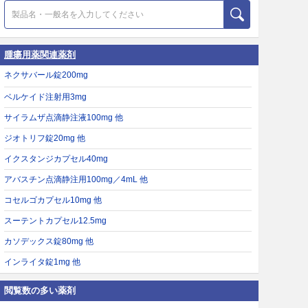
腫瘍用薬関連薬剤
ネクサバール錠200mg
ベルケイド注射用3mg
サイラムザ点滴静注液100mg 他
ジオトリフ錠20mg 他
イクスタンジカプセル40mg
アバスチン点滴静注用100mg／4mL 他
コセルゴカプセル10mg 他
スーテントカプセル12.5mg
カソデックス錠80mg 他
インライタ錠1mg 他
閲覧数の多い薬剤