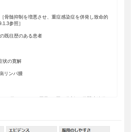
［骨髄抑制を増悪させ、重症感染症を併発し致命的
.1.3参照］
の既往歴のある患者
症状の寛解
病リンパ腫
1日1600mgを1回又は2回に分割、5日間連続経
。これを1クールとして投与を繰り返す。なお、年
病期によっては1日2400mgまで増量できる。