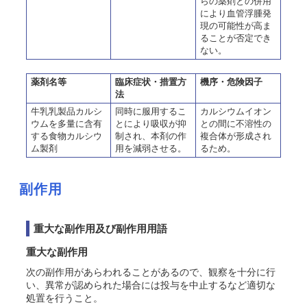
らの薬剤との併用
により血管浮腫発
現の可能性が高ま
ることが否定でき
ない。
薬剤名等
臨床症状・措置方
機序・危険因子
法
牛乳乳製品カルシ
同時に服用するこ
カルシウムイオン
ウムを多量に含有
とにより吸収が抑
との間に不溶性の
する食物カルシウ
制され、本剤の作
複合体が形成され
ム製剤
用を減弱させる。
るため。
副作用
重大な副作用及び副作用用語
重大な副作用
次の副作用があらわれることがあるので、観察を十分に行
い、異常が認められた場合には投与を中止するなど適切な
処置を行うこと。