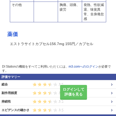
その他
胸痛、頭痛、
発熱、性欲減
疲労
退、味覚異
常、全身倦怠
感
薬価
エストラサイトカプセル156.7mg 155円／カプセル
DI Stationの機能をすべてご利用いただくには、
m3.comへのログイン
が必要で
す。
評価サマリー
総合
ログインして
副作用頻度
評価を見る
持続性
エビデンスの確かさ