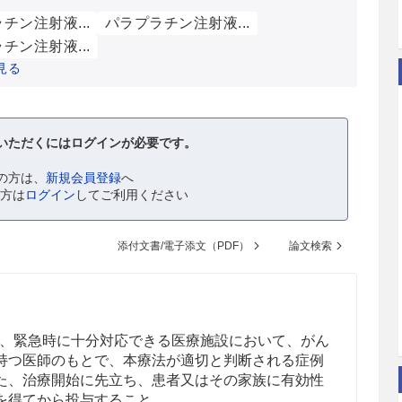
チン注射液...
パラプラチン注射液...
チン注射液...
見る
いただくにはログインが必要です。
の方は、
新規会員登録
へ
の方は
ログイン
してご利用ください
添付文書/電子添文（PDF）
論文検索
、緊急時に十分対応できる医療施設において、がん
持つ医師のもとで、本療法が適切と判断される症例
た、治療開始に先立ち、患者又はその家族に有効性
を得てから投与すること。