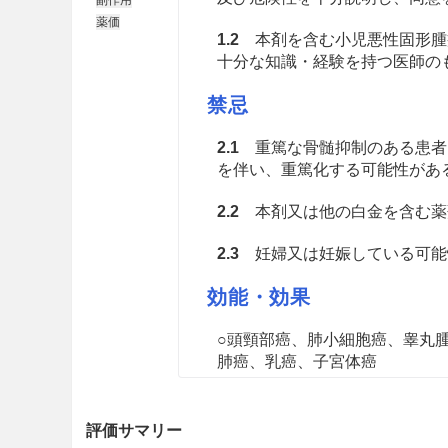
薬価
1.2
本剤を含む小児悪性固形腫
十分な知識・経験を持つ医師の
禁忌
2.1
重篤な骨髄抑制のある患者
を伴い、重篤化する可能性があ
2.2
本剤又は他の白金を含む薬
2.3
妊婦又は妊娠している可能性
効能・効果
○頭頸部癌、肺小細胞癌、睾丸
肺癌、乳癌、子宮体癌
○以下の悪性腫瘍に対する他の
評価サマリー
小児悪性固形腫瘍（神経芽腫