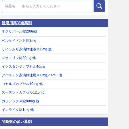
腫瘍用薬関連薬剤
ネクサバール錠200mg
ベルケイド注射用3mg
サイラムザ点滴静注液100mg 他
ジオトリフ錠20mg 他
イクスタンジカプセル40mg
アバスチン点滴静注用100mg／4mL 他
コセルゴカプセル10mg 他
スーテントカプセル12.5mg
カソデックス錠80mg 他
インライタ錠1mg 他
閲覧数の多い薬剤