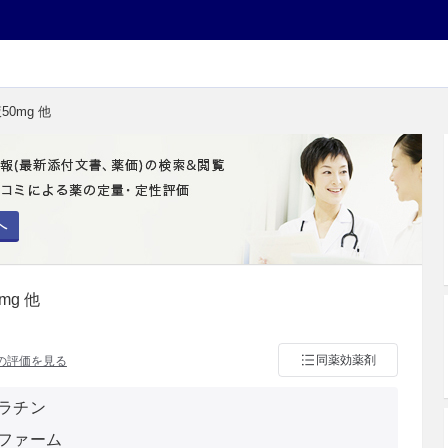
0mg 他
へ
g 他
同薬効薬剤
の評価を見る
ラチン
ファーム