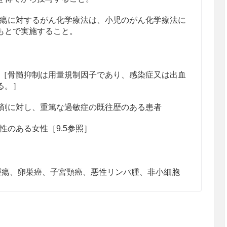
瘍に対するがん化学療法は、小児のがん化学療法に
もとで実施すること。
［骨髄抑制は用量規制因子であり、感染症又は出血
る。］
剤に対し、重篤な過敏症の既往歴のある患者
のある女性［9.5参照］
腫瘍、卵巣癌、子宮頸癌、悪性リンパ腫、非小細胞
抗悪性腫瘍剤との併用療法
・網膜芽腫・肝芽腫・中枢神経系胚細胞腫瘍、再発