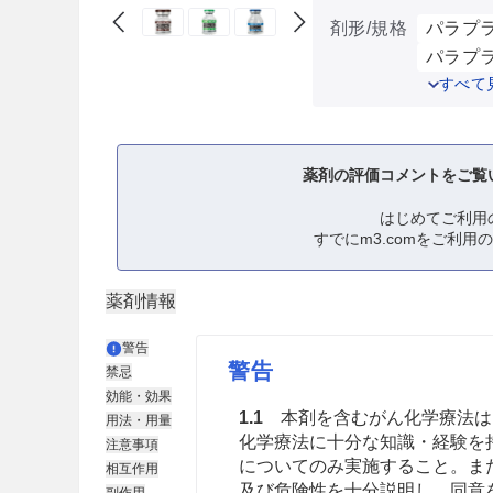
剤形/規格
パラプラ
パラプラ
すべて
薬剤の評価コメントをご覧
はじめてご利用
すでにm3.comをご利用
薬剤情報
警告
警告
禁忌
効能・効果
1.1
本剤を含むがん化学療法は
用法・用量
化学療法に十分な知識・経験を
注意事項
についてのみ実施すること。ま
相互作用
及び危険性を十分説明し、同意
副作用