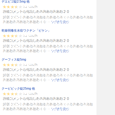
デエビゴ錠2.5mg 他
乾燥弱毒生水痘ワクチン「ビケン」
グーフィス錠5mg
クービビック錠25mg 他