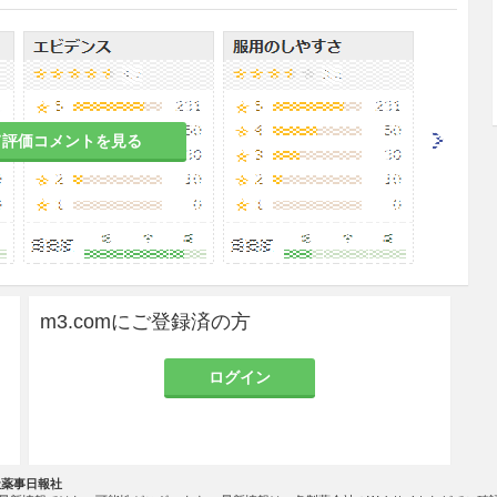
ファミリー腫瘍・腎芽腫）
腫瘍、卵巣癌、子宮頸癌、悪性リンパ腫、非小細胞
て評価コメントを見る
て、1日1回300〜400mg/m
（体表面積）を投
2
る。これを1クールとし、投与を繰り返す。なお、
により適宜増減する。
m3.comにご登録済の方
組換え）及びタキサン系抗悪性腫瘍剤との併用におい
として、1日1回300〜400mg/m
（体表面積）
2
ログイン
薬する。これを1クールとし、投与を繰り返す。な
より適宜減ずる。
受容体陰性かつHER2陰性の手術不能又は再発乳癌に対す
組換え）及びゲムシタビン塩酸塩との併用におい
社薬事日報社