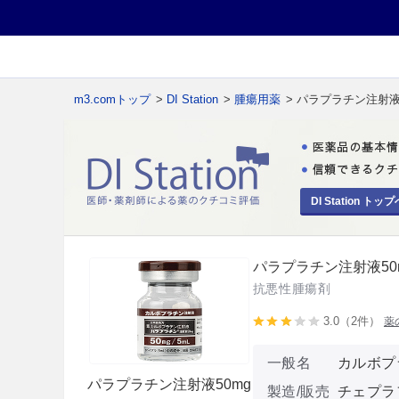
m3.comトップ
>
DI Station
>
腫瘍用薬
> パラプラチン注射液5
DI Station トップ
パラプラチン注射液50m
抗悪性腫瘍剤
3.0（2件）
薬
一般名
カルボプ
パラプラチン注射液50mg
製造/販売
チェプラ