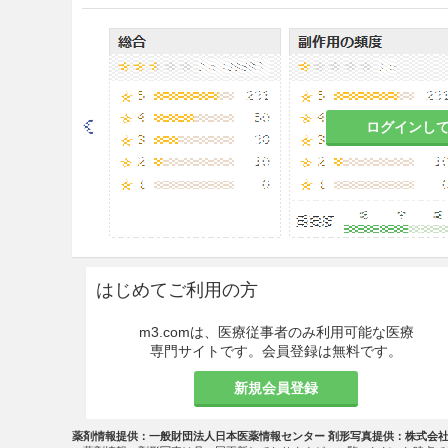
又は難治性のユーイング肉腫
用法・容量
＜頭頸部癌、肺小細胞癌、睾丸
肺癌＞
ログインし
通常、成人にはカルボプラチンとし
与し、少なくとも4週間休薬す
投与量は、年齢、疾患、症状
＜乳癌＞
はじめてご利用の方
(1)トラスツズマブ（遺伝子
て、通常、成人にはカルボプラチン
m3.comは、医療従事者のみ利用可能な医療
を投与し、少なくとも3週間休
専門サイトです。会員登録は無料です。
お、投与量は、患者の状態に
新規会員登録
(2)PD-L1陽性のホルモン
るペムブロリズマブ（遺伝子
薬剤情報提供：一般財団法人日本医薬情報センター 剤形写真提供：株式会