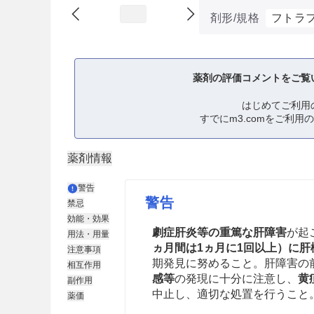
剤形/規格
フトラフ
薬剤の評価コメントをご覧
はじめてご利用
すでにm3.comをご利用
薬剤情報
警告
警告
禁忌
効能・効果
劇症肝炎等の重篤な肝障害
が起
用法・用量
ヵ月間は1ヵ月に1回以上）に肝
注意事項
期発見に努めること。肝障害の
相互作用
感等
の発現に十分に注意し、
黄
副作用
中止し、適切な処置を行うこと
薬価