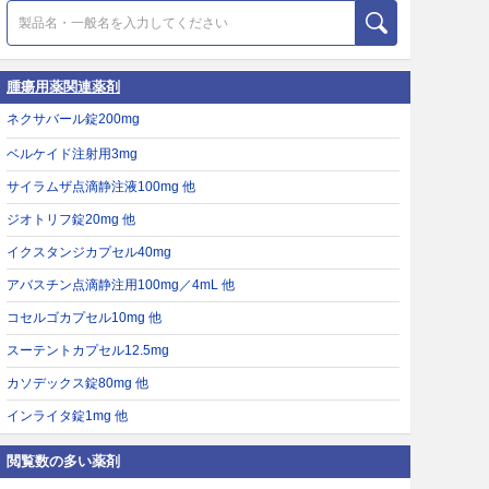
腫瘍用薬関連薬剤
ネクサバール錠200mg
ベルケイド注射用3mg
サイラムザ点滴静注液100mg 他
ジオトリフ錠20mg 他
イクスタンジカプセル40mg
アバスチン点滴静注用100mg／4mL 他
コセルゴカプセル10mg 他
スーテントカプセル12.5mg
カソデックス錠80mg 他
インライタ錠1mg 他
閲覧数の多い薬剤