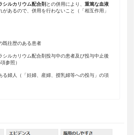
ラシルカリウム配合剤
との併用により、
重篤な血液
れがあるので、併用を行わないこと（「相互作用」
の既往歴のある患者
ラシルカリウム配合剤投与中の患者及び投与中止後
の項参照）
ある婦人（「妊婦、産婦、授乳婦等への投与」の項
腸・直腸癌）の自覚的・他覚的症状の寛解