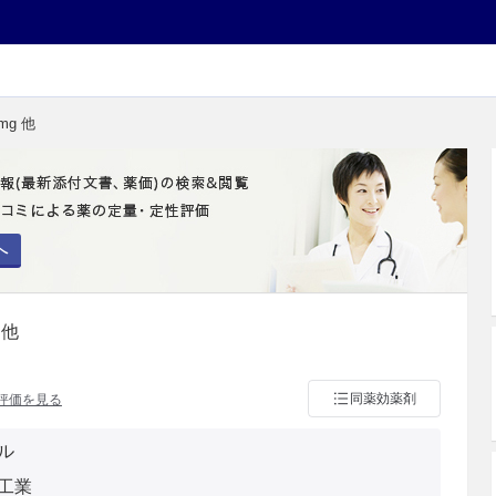
mg 他
へ
 他
同薬効薬剤
評価を見る
ル
工業