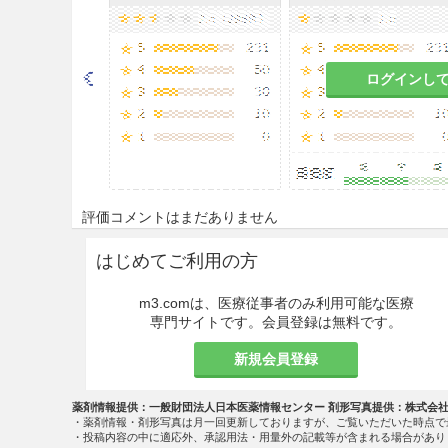
通常、1日量、体重1kg当たり
注射するか又は生理食塩液、5％
ログインし
Lと混合し、静脈内に点滴注射
注意事項
重要な基本的注意
骨髄抑制等の重篤な副作用
が起
評価コメントはまだありません
ヵ月間は1ヵ月に1回以上）に
など、患者の状態を十分に観察
はじめてご利用の方
の適切な処置を行うこと。
m3.comは、医療従事者のみ利用可能な医療
重篤な腸炎等により
脱水症状
が
専門サイトです。会員登録は無料です。
（「重大な副作用」の項参照）
新規会員登録
感染症・出血傾向
の発現又は悪
薬剤情報提供：一般財団法人日本医薬情報センター 剤形写真提供：株式会
小児に投与する場合には副作用
・薬剤情報・剤形写真は月一回更新しておりますが、ご覧いただいた時点で
・投稿内容の中に適応外、承認用法・用量外の記載等が含まれる場合があり