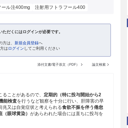
ール注400mg
注射用フトラフール400
いただくにはログインが必要です。
の方は、
新規会員登録
へ
の方は
ログイン
してご利用ください
添付文書/電子添文（PDF）
論文検索
こることがあるので、
定期的（特に投与開始から2
機能検査
を行うなど観察を十分に行い、肝障害の早
前兆又は自覚症状と考えられる
食欲不振を伴う倦怠
疸（眼球黄染）
があらわれた場合には直ちに投与を
。