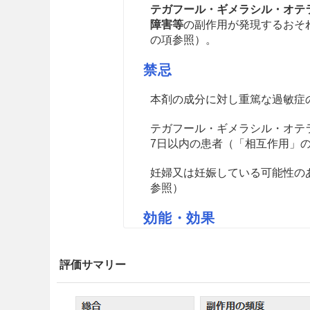
テガフール・ギメラシル・オテ
障害等
の副作用が発現するおそ
の項参照）。
禁忌
本剤の成分に対し重篤な過敏症
テガフール・ギメラシル・オテ
7日以内の患者（「相互作用」
妊婦又は妊娠している可能性の
参照）
効能・効果
頭頸部癌、消化器癌（胃癌、結
評価サマリー
用法・容量
フトラフール注400mg