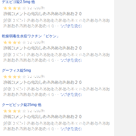
デエビゴ錠2.5mg 他
乾燥弱毒生水痘ワクチン「ビケン」
グーフィス錠5mg
クービビック錠25mg 他