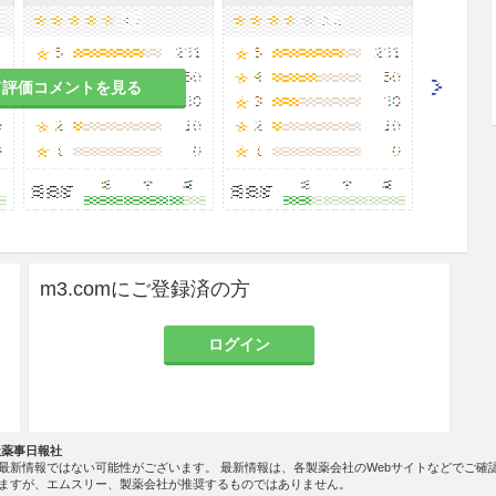
テガフールとして、20mg相当量をそのまま静脈内に
糖液（ブドウ糖液、キシリトール液）300〜500m
て評価コメントを見る
する。
こることがあるので、
定期的（特に投与開始から2
臨床検査（血液検査、肝機能・腎機能検査等）
を行う
すること。異常が認められた場合には減量、休薬等
m3.comにご登録済の方
あらわれた場合には補液等の適切な処置を行うこと
ログイン
。
化に十分注意すること。
社薬事日報社
の発現に特に注意し、慎重に投与すること。
最新情報ではない可能性がございます。 最新情報は、各製薬会社のWebサイトなどでご確
ますが、エムスリー、製薬会社が推奨するものではありません。