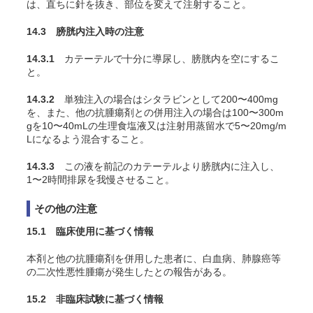
は、直ちに針を抜き、部位を変えて注射すること。
14.3 膀胱内注入時の注意
14.3.1
カテーテルで十分に導尿し、膀胱内を空にするこ
と。
14.3.2
単独注入の場合はシタラビンとして200〜400mg
を、また、他の抗腫瘍剤との併用注入の場合は100〜300m
gを10〜40mLの生理食塩液又は注射用蒸留水で5〜20mg/m
Lになるよう混合すること。
14.3.3
この液を前記のカテーテルより膀胱内に注入し、
1〜2時間排尿を我慢させること。
その他の注意
15.1 臨床使用に基づく情報
本剤と他の抗腫瘍剤を併用した患者に、白血病、肺腺癌等
の二次性悪性腫瘍が発生したとの報告がある。
15.2 非臨床試験に基づく情報