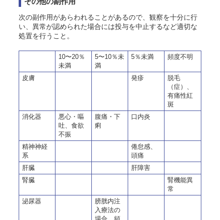
その他の副作用
次の副作用があらわれることがあるので、観察を十分に行
い、異常が認められた場合には投与を中止するなど適切な
処置を行うこと。
10〜20％
5〜10％未
5％未満
頻度不明
未満
満
皮膚
発疹
脱毛
（症）、
有痛性紅
斑
消化器
悪心・嘔
腹痛・下
口内炎
吐、食欲
痢
不振
精神神経
倦怠感、
系
頭痛
肝臓
肝障害
腎臓
腎機能異
常
泌尿器
膀胱内注
入療法の
場合、頻