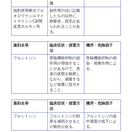
法
他剤併用療法フル
副作用の項に記載
オロウラシルマイ
したもの以外に、
トマイシンC副腎
静脈炎、脱毛があ
皮質ホルモン等
らわれることがあ
る。
薬剤名等
臨床症状・措置方
機序・危険因子
法
フルシトシン
骨髄機能抑制の副
骨髄機能抑制の相
作用が増強するこ
加・相乗作用によ
とがあるので、患
る。
者の状態を観察し
ながら、減量する
など慎重に投与す
ること。
薬剤名等
臨床症状・措置方
機序・危険因子
法
フルシトシン
フルシトシンの効
フルシトシンの血
果を減弱させると
中濃度の低下によ
の報告がある。
る。