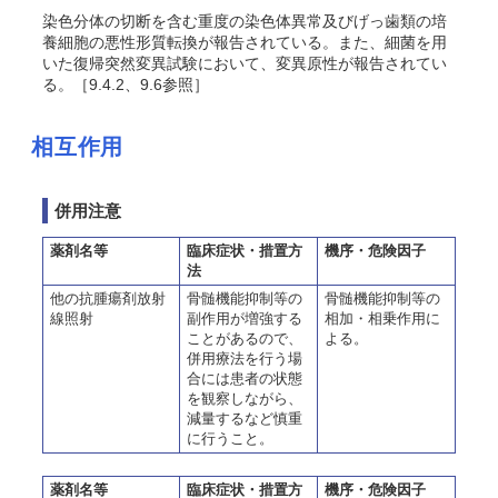
染色分体の切断を含む重度の染色体異常及びげっ歯類の培
養細胞の悪性形質転換が報告されている
。また、細菌を用
いた復帰突然変異試験において、変異原性が報告されてい
る。［9.4.2、9.6参照］
相互作用
併用注意
薬剤名等
臨床症状・措置方
機序・危険因子
法
他の抗腫瘍剤放射
骨髄機能抑制等の
骨髄機能抑制等の
線照射
副作用が増強する
相加・相乗作用に
ことがあるので、
よる。
併用療法を行う場
合には患者の状態
を観察しながら、
減量するなど慎重
に行うこと。
薬剤名等
臨床症状・措置方
機序・危険因子