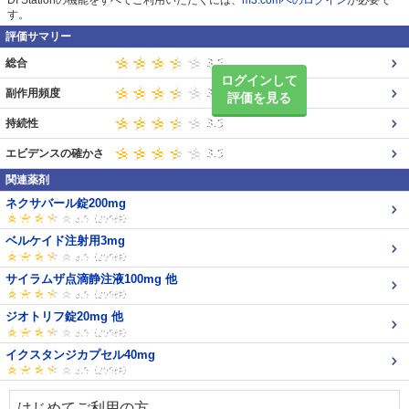
DI Stationの機能をすべてご利用いただくには、
m3.comへのログイン
が必要で
す。
評価サマリー
総合
ログインして
副作用頻度
評価を見る
持続性
エビデンスの確かさ
関連薬剤
ネクサバール錠200mg
ベルケイド注射用3mg
サイラムザ点滴静注液100mg 他
ジオトリフ錠20mg 他
イクスタンジカプセル40mg
はじめてご利用の方