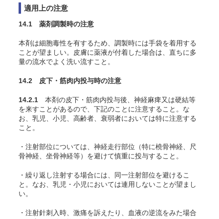
適用上の注意
14.1 薬剤調製時の注意
本剤は細胞毒性を有するため、調製時には手袋を着用する
ことが望ましい。皮膚に薬液が付着した場合は、直ちに多
量の流水でよく洗い流すこと。
14.2 皮下・筋肉内投与時の注意
14.2.1
本剤の皮下・筋肉内投与後、神経麻痺又は硬結等
を来すことがあるので、下記のことに注意すること。な
お、乳児、小児、高齢者、衰弱者においては特に注意する
こと。
・注射部位については、神経走行部位（特に橈骨神経、尺
骨神経、坐骨神経等）を避けて慎重に投与すること。
・繰り返し注射する場合には、同一注射部位を避けるこ
と。なお、乳児・小児においては連用しないことが望まし
い。
・注射針刺入時、激痛を訴えたり、血液の逆流をみた場合