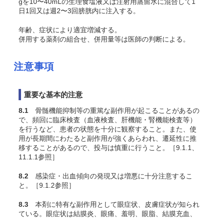
gを10〜40mLの生理食塩液又は注射用蒸留水に混合して1
日1回又は週2〜3回膀胱内に注入する。
年齢、症状により適宜増減する。
併用する薬剤の組合せ、併用量等は医師の判断による。
注意事項
重要な基本的注意
8.1
骨髄機能抑制等の重篤な副作用が起こることがあるの
で、頻回に臨床検査（血液検査、肝機能・腎機能検査等）
を行うなど、患者の状態を十分に観察すること。また、使
用が長期間にわたると副作用が強くあらわれ、遷延性に推
移することがあるので、投与は慎重に行うこと。［9.1.1、
11.1.1参照］
8.2
感染症・出血傾向の発現又は増悪に十分注意するこ
と。［9.1.2参照］
8.3
本剤に特有な副作用として眼症状、皮膚症状が知られ
ている。眼症状は結膜炎、眼痛、羞明、眼脂、結膜充血、