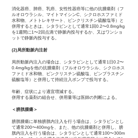
消化器癌、肺癌、乳癌、女性性器癌等に他の抗腫瘍剤（フ
ルオロウラシル、マイトマイシンC、シクロホスファミド
水和物、メトトレキサート、ビンクリスチン硫酸塩等）と
併用するときは、シタラビンとして通常1回0.2〜0.8mg/kg
を1週間に1〜2回点滴で静脈内投与するか、又はワンショ
ットで静脈内投与する。
(2)
局所動脈内注射
局所動脈内注入の場合は、シタラビンとして通常1日0.2〜
0.4mg/kgを他の抗腫瘍剤（フルオロウラシル、シクロホス
ファミド水和物、ビンクリスチン硫酸塩、ビンブラスチン
硫酸塩等）と併用して持続注入ポンプで投与する。
年齢、症状により適宜増減する。
併用する薬剤の組合せ、併用量等は医師の判断による。
＜膀胱腫瘍＞
膀胱腫瘍に単独膀胱内注入を行う場合は、シタラビンとし
て通常200〜400mgを、また、他の抗腫瘍剤と併用し、膀
胱内注入を行う場合は、シタラビンとして通常100〜300m