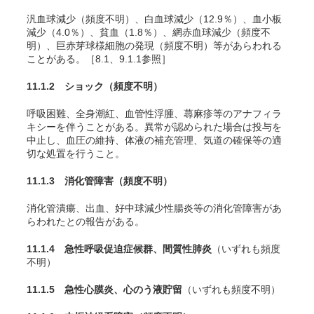
汎血球減少（頻度不明）、白血球減少（12.9％）、血小板
減少（4.0％）、貧血（1.8％）、網赤血球減少（頻度不
明）、巨赤芽球様細胞の発現（頻度不明）等があらわれる
ことがある。［8.1、9.1.1参照］
11.1.2 ショック
（頻度不明）
呼吸困難、全身潮紅、血管性浮腫、蕁麻疹等のアナフィラ
キシーを伴うことがある。異常が認められた場合は投与を
中止し、血圧の維持、体液の補充管理、気道の確保等の適
切な処置を行うこと。
11.1.3 消化管障害
（頻度不明）
消化管潰瘍、出血、好中球減少性腸炎等の消化管障害があ
らわれたとの報告がある。
11.1.4 急性呼吸促迫症候群、間質性肺炎
（いずれも頻度
不明）
11.1.5 急性心膜炎、心のう液貯留
（いずれも頻度不明）