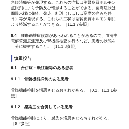
角膜潰瘍等が発現する。これらの症状は副腎皮質ホルモン
点眼剤により予防及び軽減することができる。皮膚症状は
四肢末端に発疹、発赤、紅斑（しばしば高度の痛みを伴
う）等が発現する。これらの症状は副腎皮質ホルモン剤に
より軽減することができる。［11.1.7参照］
8.4
腫瘍崩壊症候群があらわれることがあるので、血清中
電解質濃度測定及び腎機能検査を行うなど、患者の状態を
十分に観察すること。［11.1.8参照］
慎重投与
9.1 合併症・既往歴等のある患者
9.1.1 骨髄機能抑制のある患者
骨髄機能抑制を増悪させるおそれがある。［8.1、11.1.1参
照］
9.1.2 感染症を合併している患者
骨髄機能抑制により、感染を増悪させるおそれがある。
［8.2参照］