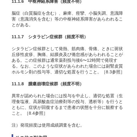
11.1.6 中枢神経系障害
（頻度不明）
脳症（白質脳症を含む）、麻痺、痙攣、小脳失調、意識障
害（意識消失を含む）等の中枢神経系障害があらわれるこ
とがある。
11.1.7 シタラビン症候群
（頻度不明）
シタラビン症候群として発熱、筋肉痛、骨痛、ときに斑状
丘疹性皮疹、胸痛、結膜炎及び倦怠感があらわれることが
ある。この症候群は通常薬剤投与後6〜12時間で発現す
る。なお、このような症状があらわれた場合には副腎皮質
ホルモン剤の投与等、適切な処置を行うこと。［8.3参照］
11.1.8 腫瘍崩壊症候群
（頻度不明）
異常が認められた場合には投与を中止し、適切な処置（生
理食塩液、高尿酸血症治療剤等の投与、透析等）を行うと
ともに、症状が回復するまで患者の状態を十分に観察する
こと。［8.4参照］
注）発現頻度は使用成績調査を含む。