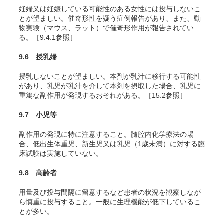
妊婦又は妊娠している可能性のある女性には投与しないこ
とが望ましい。催奇形性を疑う症例報告があり、また、動
物実験（マウス、ラット）で催奇形作用が報告されてい
る。［9.4.1参照］
9.6 授乳婦
授乳しないことが望ましい。本剤が乳汁に移行する可能性
があり、乳児が乳汁を介して本剤を摂取した場合、乳児に
重篤な副作用が発現するおそれがある。［15.2参照］
9.7 小児等
副作用の発現に特に注意すること。髄腔内化学療法の場
合、低出生体重児、新生児又は乳児（1歳未満）に対する臨
床試験は実施していない。
9.8 高齢者
用量及び投与間隔に留意するなど患者の状況を観察しなが
ら慎重に投与すること。一般に生理機能が低下しているこ
とが多い。