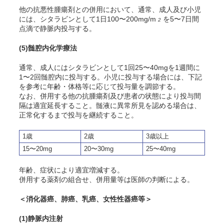
他の抗悪性腫瘍剤との併用において、通常、成人及び小児
には、シタラビンとして1日100〜200mg/m
を5〜7日間
2
点滴で静脈内投与する。
(5)
髄腔内化学療法
通常、成人にはシタラビンとして1回25〜40mgを1週間に
1〜2回髄腔内に投与する。小児に投与する場合には、下記
を参考に年齢・体格等に応じて投与量を調節する。
なお、併用する他の抗腫瘍剤及び患者の状態により投与間
隔は適宜延長すること。髄液に異常所見を認める場合は、
正常化するまで投与を継続すること。
1歳
2歳
3歳以上
15〜20mg
20〜30mg
25〜40mg
年齢、症状により適宜増減する。
併用する薬剤の組合せ、併用量等は医師の判断による。
＜消化器癌、肺癌、乳癌、女性性器癌等＞
(1)
静脈内注射