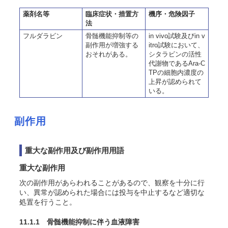
薬剤名等
臨床症状・措置方
機序・危険因子
法
フルダラビン
骨髄機能抑制等の
in vivo試験及びin v
副作用が増強する
itro試験において、
おそれがある。
シタラビンの活性
代謝物であるAra-C
TPの細胞内濃度の
上昇が認められて
いる。
副作用
重大な副作用及び副作用用語
重大な副作用
次の副作用があらわれることがあるので、観察を十分に行
い、異常が認められた場合には投与を中止するなど適切な
処置を行うこと。
11.1.1 骨髄機能抑制に伴う血液障害