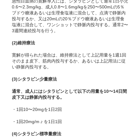
急性白血病の寛解導入には、シタラビンとして通常1日小児
0.6〜2.3mg/kg、成人0.8〜1.6mg/kgを250〜500mLの5％
ブドウ糖液あるいは生理食塩液に混合して、点滴で静脈内
投与するか、又は20mLの20％ブドウ糖液あるいは生理食
塩液に混合して、ワンショットで静脈内投与する。通常2〜
3週間連続投与を行う。
(2)
維持療法
寛解が得られた場合は、維持療法として上記用量を1週1回
そのまま皮下、筋肉内投与するか、あるいは上記用法に従
い静脈内投与する。
(3)
シタラビン少量療法
通常、成人にはシタラビンとして以下の用量を10〜14日間
皮下又は静脈内投与する。
・1回10〜20mgを1日2回
・1回20mg/m
を1日1回
2
(4)
シタラビン標準量療法