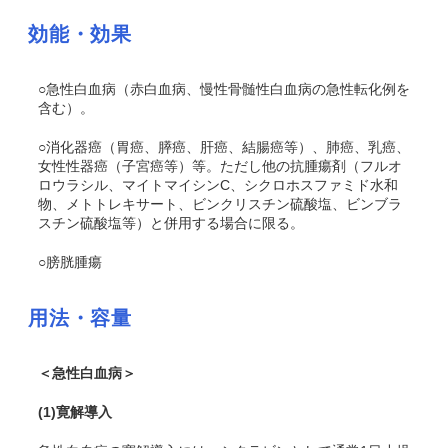
効能・効果
○急性白血病（赤白血病、慢性骨髄性白血病の急性転化例を
含む）。
○消化器癌（胃癌、膵癌、肝癌、結腸癌等）、肺癌、乳癌、
女性性器癌（子宮癌等）等。ただし他の抗腫瘍剤（フルオ
ロウラシル、マイトマイシンC、シクロホスファミド水和
物、メトトレキサート、ビンクリスチン硫酸塩、ビンブラ
スチン硫酸塩等）と併用する場合に限る。
○膀胱腫瘍
用法・容量
＜急性白血病＞
(1)
寛解導入