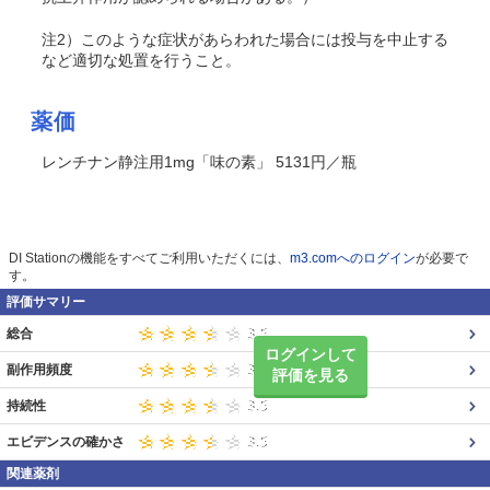
注2）このような症状があらわれた場合には投与を中止する
など適切な処置を行うこと。
薬価
レンチナン静注用1mg「味の素」 5131円／瓶
DI Stationの機能をすべてご利用いただくには、
m3.comへのログイン
が必要で
す。
評価サマリー
総合
ログインして
副作用頻度
評価を見る
持続性
エビデンスの確かさ
関連薬剤