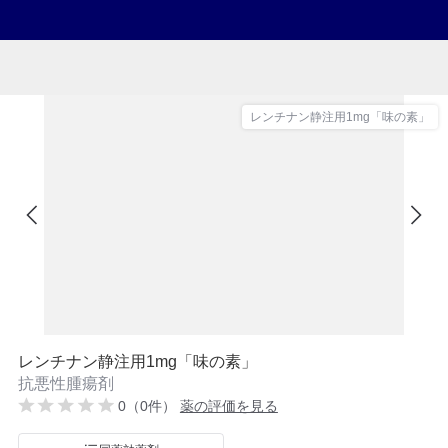
レンチナン静注用1mg「味の素」
レンチナン静注用1mg「味の素」
抗悪性腫瘍剤
0（0件）
薬の評価を見る