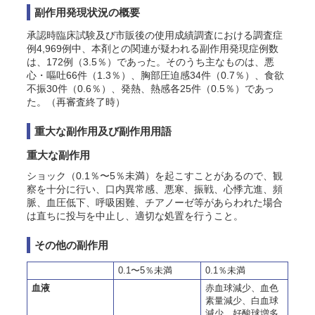
副作用発現状況の概要
承認時臨床試験及び市販後の使用成績調査における調査症
例4,969例中、本剤との関連が疑われる副作用発現症例数
は、172例（3.5％）であった。そのうち主なものは、悪
心・嘔吐66件（1.3％）、胸部圧迫感34件（0.7％）、食欲
不振30件（0.6％）、発熱、熱感各25件（0.5％）であっ
た。（再審査終了時）
重大な副作用及び副作用用語
重大な副作用
ショック（0.1％〜5％未満）を起こすことがあるので、観
察を十分に行い、口内異常感、悪寒、振戦、心悸亢進、頻
脈、血圧低下、呼吸困難、チアノーゼ等があらわれた場合
は直ちに投与を中止し、適切な処置を行うこと。
その他の副作用
0.1〜5％未満
0.1％未満
血液
赤血球減少、血色
素量減少、白血球
減少、好酸球増多