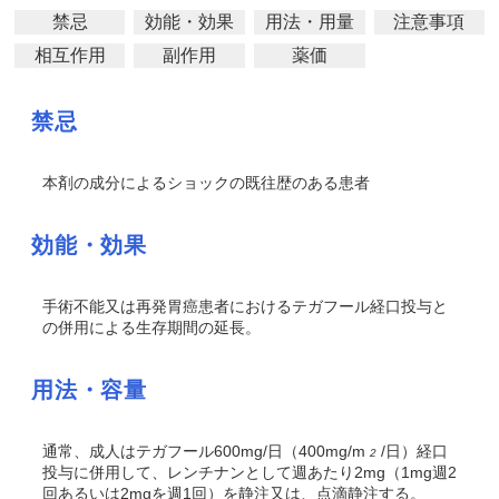
禁忌
効能・効果
用法・用量
注意事項
相互作用
副作用
薬価
禁忌
本剤の成分によるショックの既往歴のある患者
効能・効果
手術不能又は再発胃癌患者におけるテガフール経口投与と
の併用による生存期間の延長。
用法・容量
通常、成人はテガフール600mg/日（400mg/m
/日）経口
2
投与に併用して、レンチナンとして週あたり2mg（1mg週2
回あるいは2mgを週1回）を静注又は、点滴静注する。