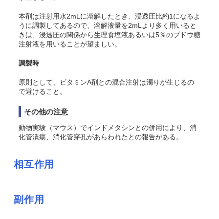
本剤は注射用水2mLに溶解したとき、浸透圧比約1になるよ
うに調製してあるので、溶解液量を2mLより多く用いると
きは、浸透圧の関係から生理食塩液あるいは5％のブドウ糖
注射液を用いることが望ましい。
調製時
原則として、ビタミンA剤との混合注射は濁りが生じるの
で避けること。
その他の注意
動物実験（マウス）でインドメタシンとの併用により、消
化管潰瘍、消化管穿孔があらわれたとの報告がある。
相互作用
副作用