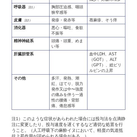
呼吸器
胸部圧迫感、咽頭
注1）
狭窄感等
皮膚
発疹・発赤等
蕁麻疹、そう痒
注2）
消化器
悪心・嘔吐、食欲
不振等
精神神経系
頭痛・頭重、めま
い等
肝臓胆管系
血中LDH、AST
（GOT）、ALT
（GPT）、総ビリ
ルビンの上昇
その他
多汗、発熱、潮
紅、ほてり、脱力
発作又は中〜強度
の痛みを伴う一過
性の腰痛・背部
痛、倦怠感等
注1）このような症状があらわれた場合には投与法を点滴静
注に変更したり、投与速度を遅くするなど適切な処置を行
うこと。（人工呼吸下の麻酔イヌにおいて、軽度の気道抵
抗上昇作用が認められる場合がある。）