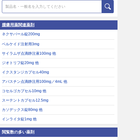
腫瘍用薬関連薬剤
ネクサバール錠200mg
ベルケイド注射用3mg
サイラムザ点滴静注液100mg 他
ジオトリフ錠20mg 他
イクスタンジカプセル40mg
アバスチン点滴静注用100mg／4mL 他
コセルゴカプセル10mg 他
スーテントカプセル12.5mg
カソデックス錠80mg 他
インライタ錠1mg 他
閲覧数の多い薬剤