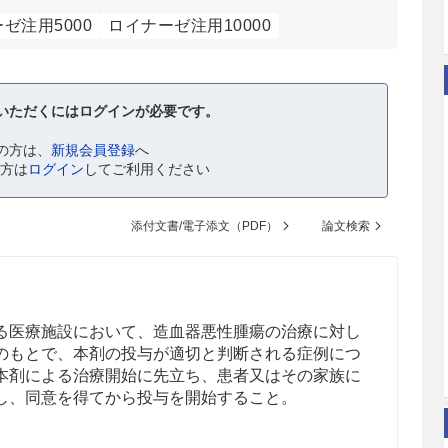
ゼ注用5000
ロイナーゼ注用10000
いただくにはログインが必要です。
の方は、
新規会員登録
へ
の方は
ログイン
してご利用ください
添付文書/電子添文（PDF）
論文検索
る医療施設において、造血器悪性腫瘍の治療に対し
のもとで、本剤の投与が適切と判断される症例につ
本剤による治療開始に先立ち、患者又はその家族に
し、同意を得てから投与を開始すること。