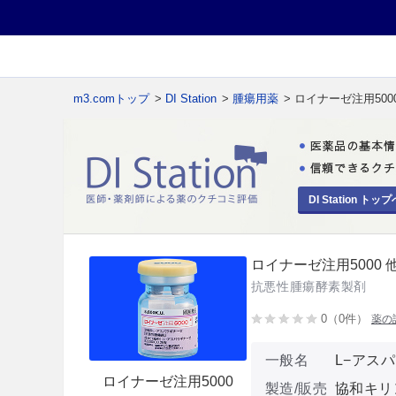
m3.comトップ
>
DI Station
>
腫瘍用薬
> ロイナーゼ注用500
DI Station トップ
ロイナーゼ注用5000 
抗悪性腫瘍酵素製剤
0（0件）
薬の
一般名
L−アス
ロイナーゼ注用5000
製造/販売
協和キリ