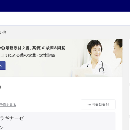
0 他
へ
他
同薬効薬剤
評価を見る
パラギナーゼ
ン