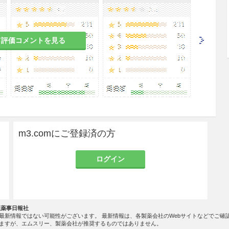
て評価コメントを見る
とがあるので、投与中は頻回にフィブリノーゲン、
ロテインC等の検査を行うこと。［11.1.2参照］
作用が起こることがあるので、頻回に臨床検査（血
）を行うなど患者の状態を十分に観察すること。ま
用が強くあらわれ、遷延性に推移することがあるの
m3.comにご登録済の方
、9.1.3、11.1.7参照］
は悪化に十分注意すること。
ログイン
れがあるので、本剤投与に先立って皮内反応試験を
1、14.2.1参照］
社薬事日報社
腫に本剤の筋肉内投与を行う際には、関連文献
最新情報ではない可能性がございます。 最新情報は、各製薬会社のWebサイトなどでご確
認薬・適応外薬検討会議 公知申請への該当性に係
ますが、エムスリー、製薬会社が推奨するものではありません。