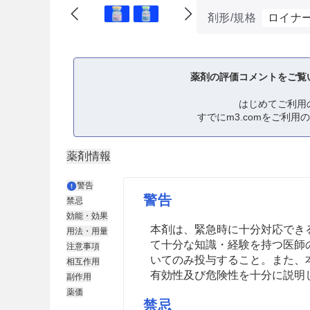
剤形/規格
ロイナー
薬剤の評価コメントをご覧
はじめてご利用
すでにm3.comをご利用
薬剤情報
警告
警告
禁忌
効能・効果
本剤は、緊急時に十分対応でき
用法・用量
て十分な知識・経験を持つ医師
注意事項
いてのみ投与すること。また、
相互作用
有効性及び危険性を十分に説明
副作用
薬価
禁忌