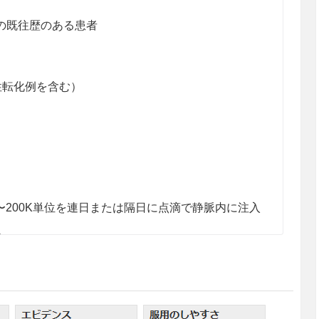
の既往歴のある患者
性転化例を含む）
0〜200K単位を連日または隔日に点滴で静脈内に注入
減する。
たり10000K単位を週3回、または1日1回体表面積1
1回、筋肉内に注入する。なお、患者の状態により適宜