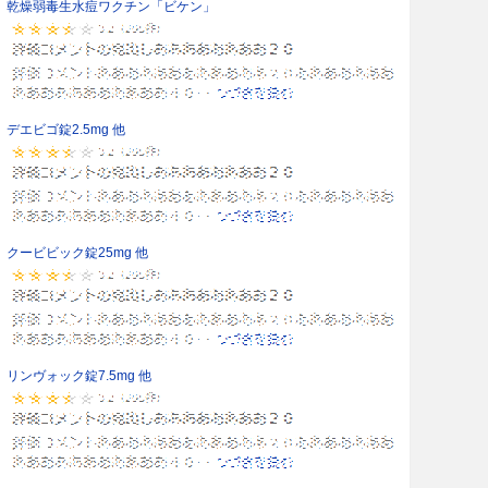
乾燥弱毒生水痘ワクチン「ビケン」
デエビゴ錠2.5mg 他
クービビック錠25mg 他
リンヴォック錠7.5mg 他