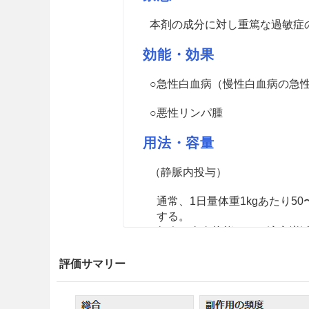
本剤の成分に対し重篤な過敏症
効能・効果
○急性白血病（慢性白血病の急
○悪性リンパ腫
用法・容量
（静脈内投与）
通常、1日量体重1kgあたり5
する。
年令、全身状態により適宜増
（筋肉内投与）
評価サマリー
通常、1日1回体表面積1m
あ
2
m
あたり25000K単位を週
2