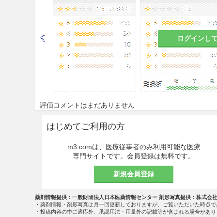
減ずる。
注意事項
ログインし
重要な基本的注意
8.1
重篤な凝固異常が起こるこ
プラスミノーゲン、AT-III、プ
8.2
骨髄機能抑制等の重篤な副
評価コメントはまだありません
液検査、肝機能・腎機能検査等
た使用が長期間にわたると副作
はじめてご利用の方
で、投与は慎重に行うこと。［9.1.2
m3.comは、医療従事者のみ利用可能な医療
8.3
感染症、出血傾向の発現又
専門サイトです。会員登録は無料です。
8.4
ショックがあらわれるおそ
新規会員登録
実施することが望ましい。［11.1.
薬剤情報提供：一般財団法人日本医薬情報センター 剤形写真提供：株式会
8.5
急性白血病及び悪性リンパ
・薬剤情報・剤形写真は月一回更新しておりますが、ご覧いただいた時点で
（「医療上の必要性の高い未承
・投稿内容の中に適応外、承認用法・用量外の記載等が含まれる場合があり