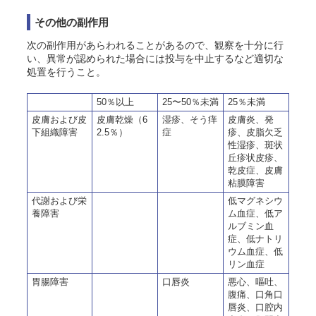
その他の副作用
次の副作用があらわれることがあるので、観察を十分に行
い、異常が認められた場合には投与を中止するなど適切な
処置を行うこと。
50％以上
25〜50％未満
25％未満
皮膚および皮
皮膚乾燥（6
湿疹、そう痒
皮膚炎、発
下組織障害
2.5％）
症
疹、皮脂欠乏
性湿疹、斑状
丘疹状皮疹、
乾皮症、皮膚
粘膜障害
代謝および栄
低マグネシウ
養障害
ム血症、低ア
ルブミン血
症、低ナトリ
ウム血症、低
リン血症
胃腸障害
口唇炎
悪心、嘔吐、
腹痛、口角口
唇炎、口腔内