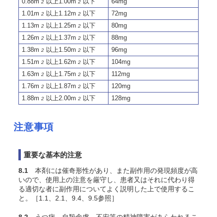
0.88m
以上1.00m
以下
64mg
2
2
1.01m
以上1.12m
以下
72mg
2
2
1.13m
以上1.25m
以下
80mg
2
2
1.26m
以上1.37m
以下
88mg
2
2
1.38m
以上1.50m
以下
96mg
2
2
1.51m
以上1.62m
以下
104mg
2
2
1.63m
以上1.75m
以下
112mg
2
2
1.76m
以上1.87m
以下
120mg
2
2
1.88m
以上2.00m
以下
128mg
2
2
注意事項
重要な基本的注意
8.1
本剤には催奇形性があり、また副作用の発現頻度が高
いので、使用上の注意を厳守し、患者又はそれに代わり得
る適切な者に副作用についてよく説明した上で使用するこ
と。［1.1、2.1、9.4、9.5参照］