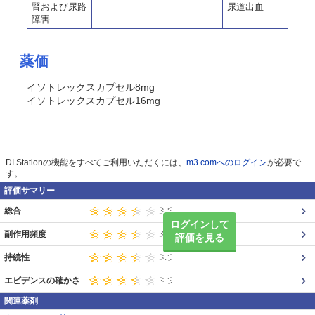
腎および尿路
尿道出血
障害
薬価
イソトレックスカプセル8mg
イソトレックスカプセル16mg
DI Stationの機能をすべてご利用いただくには、
m3.comへのログイン
が必要で
す。
評価サマリー
総合
ログインして
副作用頻度
評価を見る
持続性
エビデンスの確かさ
関連薬剤