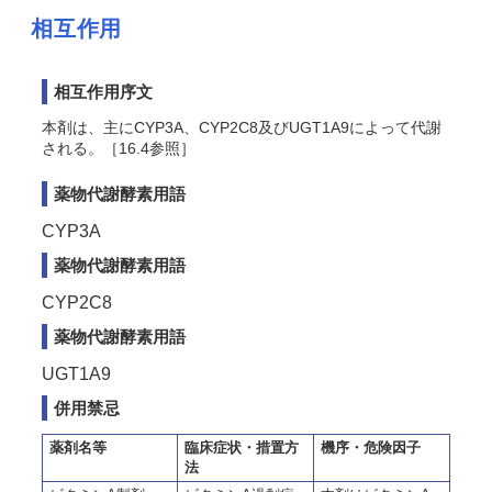
相互作用
相互作用序文
本剤は、主にCYP3A、CYP2C8及びUGT1A9によって代謝
される。［16.4参照］
薬物代謝酵素用語
CYP3A
薬物代謝酵素用語
CYP2C8
薬物代謝酵素用語
UGT1A9
併用禁忌
薬剤名等
臨床症状・措置方
機序・危険因子
法