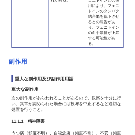
れがある。
ェニトインとの併
用により、フェニ
トインのタンパク
結合能を低下させ
るとの報告があ
り、フェニトイン
の血中濃度が上昇
する可能性があ
る。
副作用
重大な副作用及び副作用用語
重大な副作用
次の副作用があらわれることがあるので、観察を十分に行
い、異常が認められた場合には投与を中止するなど適切な
処置を行うこと。
11.1.1 精神障害
うつ病（頻度不明）、自殺念慮（頻度不明）、不安（頻度