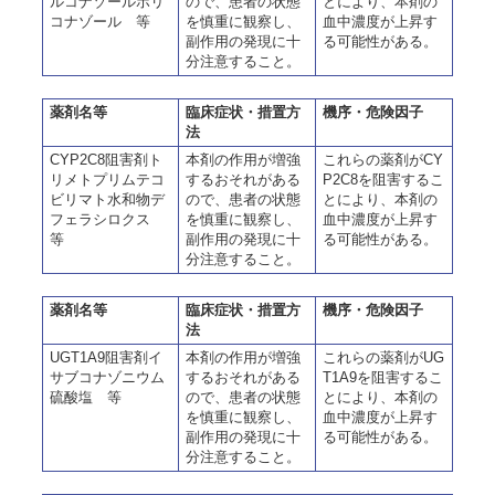
ルコナゾールボリ
ので、患者の状態
とにより、本剤の
コナゾール 等
を慎重に観察し、
血中濃度が上昇す
副作用の発現に十
る可能性がある。
分注意すること。
薬剤名等
臨床症状・措置方
機序・危険因子
法
CYP2C8阻害剤ト
本剤の作用が増強
これらの薬剤がCY
リメトプリムテコ
するおそれがある
P2C8を阻害するこ
ビリマト水和物デ
ので、患者の状態
とにより、本剤の
フェラシロクス
を慎重に観察し、
血中濃度が上昇す
等
副作用の発現に十
る可能性がある。
分注意すること。
薬剤名等
臨床症状・措置方
機序・危険因子
法
UGT1A9阻害剤イ
本剤の作用が増強
これらの薬剤がUG
サブコナゾニウム
するおそれがある
T1A9を阻害するこ
硫酸塩 等
ので、患者の状態
とにより、本剤の
を慎重に観察し、
血中濃度が上昇す
副作用の発現に十
る可能性がある。
分注意すること。