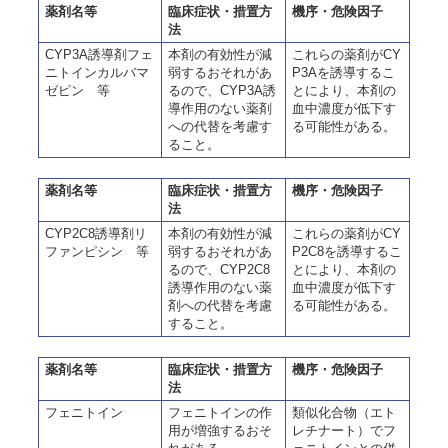
薬剤名等
臨床症状・措置方
機序・危険因子
法
CYP3A誘導剤フェ
本剤の有効性が減
これらの薬剤がCY
ニトインカルバマ
弱するおそれがあ
P3Aを誘導するこ
ゼピン 等
るので、CYP3A誘
とにより、本剤の
導作用のない薬剤
血中濃度が低下す
への代替を考慮す
る可能性がある。
ること。
薬剤名等
臨床症状・措置方
機序・危険因子
法
CYP2C8誘導剤リ
本剤の有効性が減
これらの薬剤がCY
ファンピシン 等
弱するおそれがあ
P2C8を誘導するこ
るので、CYP2C8
とにより、本剤の
誘導作用のない薬
血中濃度が低下す
剤への代替を考慮
る可能性がある。
すること。
薬剤名等
臨床症状・措置方
機序・危険因子
法
フェニトイン
フェニトインの作
類似化合物（エト
用が増強するおそ
レチナート）でフ