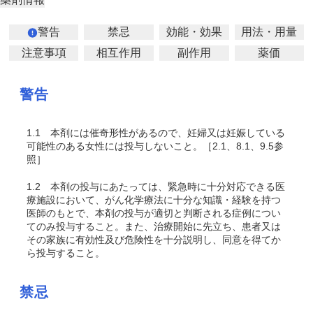
警告
禁忌
効能・効果
用法・用量
注意事項
相互作用
副作用
薬価
警告
1.1
本剤には催奇形性があるので、妊婦又は妊娠している
可能性のある女性には投与しないこと。［2.1、8.1、9.5参
照］
1.2
本剤の投与にあたっては、緊急時に十分対応できる医
療施設において、がん化学療法に十分な知識・経験を持つ
医師のもとで、本剤の投与が適切と判断される症例につい
てのみ投与すること。また、治療開始に先立ち、患者又は
その家族に有効性及び危険性を十分説明し、同意を得てか
ら投与すること。
禁忌