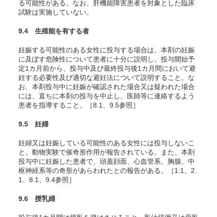
る可能性がある。なお、肝機能障害患者を対象とした臨床
試験は実施していない。
9.4 生殖能を有する者
妊娠する可能性のある女性に投与する場合は、本剤の妊娠
に及ぼす危険性について患者に十分に説明し、投与開始予
定1カ月前から、投与中及び最終投与後1カ月間において避
妊する必要性及び適切な避妊法について説明すること。な
お、本剤投与中に妊娠が確認された場合又は疑われた場合
には、直ちに本剤の投与を中止し、医師等に連絡するよう
患者を指導すること。［8.1、9.5参照］
9.5 妊婦
妊婦又は妊娠している可能性のある女性には投与しないこ
と。動物実験で催奇形作用が報告されている。また、本剤
投与中に妊娠した患者で、頭蓋顔面、心血管系、胸腺、中
枢神経系等の奇形があらわれたとの報告がある。［1.1、2.
1、8.1、9.4参照］
9.6 授乳婦