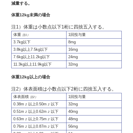
減量する。
体重12kg未満の場合
注1）体重は小数点以下1桁に四捨五入する。
体重
1回投与量
注1）
3.7kg以下
8mg
3.8kg以上7.5kg以下
16mg
7.6kg以上11.2kg以下
24mg
11.3kg以上11.9kg以下
32mg
体重12kg以上の場合
注2）体表面積は小数点以下2桁に四捨五入する。
体表面積
1回投与量
注2）
0.38m
以上0.50m
以下
32mg
2
2
0.51m
以上0.62m
以下
40mg
2
2
0.63m
以上0.75m
以下
48mg
2
2
0.76m
以上0.87m
以下
56mg
2
2