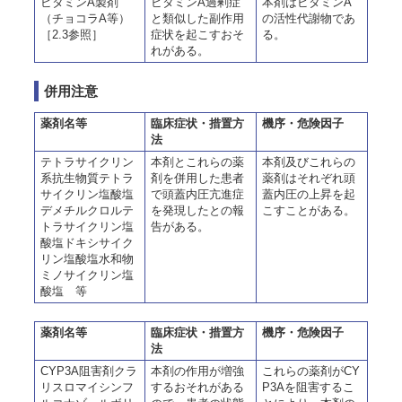
ビタミンA製剤
ビタミンA過剰症
本剤はビタミンA
（チョコラA等）
と類似した副作用
の活性代謝物であ
［2.3参照］
症状を起こすおそ
る。
れがある。
併用注意
薬剤名等
臨床症状・措置方
機序・危険因子
法
テトラサイクリン
本剤とこれらの薬
本剤及びこれらの
系抗生物質テトラ
剤を併用した患者
薬剤はそれぞれ頭
サイクリン塩酸塩
で頭蓋内圧亢進症
蓋内圧の上昇を起
デメチルクロルテ
を発現したとの報
こすことがある。
トラサイクリン塩
告がある。
酸塩ドキシサイク
リン塩酸塩水和物
ミノサイクリン塩
酸塩 等
薬剤名等
臨床症状・措置方
機序・危険因子
法
CYP3A阻害剤クラ
本剤の作用が増強
これらの薬剤がCY
リスロマイシンフ
するおそれがある
P3Aを阻害するこ