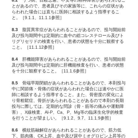
8.2
うつ病、自殺念慮、不安等の精神障害があらわれるこ
とがあるので、患者及びその家族等に、これらの症状があ
らわれた場合には直ちに医師に相談するよう指導するこ
と。［9.1.1、11.1.1参照］
8.3
脂質異常症があらわれることがあるので、投与開始前
及び投与期間中は定期的に血中の総コレステロール及びト
リグリセリドの検査を行い、患者の状態を十分に観察する
こと。［11.1.12参照］
8.4
肝機能障害があらわれることがあるので、投与開始前
及び投与期間中は定期的に肝機能検査を行い、患者の状態
を十分に観察すること。［11.1.6参照］
8.5
骨端早期閉鎖があらわれることがあるので、本剤投与
中に関節痛・骨痛の症状があらわれた場合には速やかに医
師に相談するよう指導すること。また、骨密度の変化によ
り骨粗鬆症、骨折があらわれることがあるので本剤の長期
投与に際しては、定期的な問診（骨・筋等の痛みや運動障
害）、X線検査、Al-P、Ca、P、Mg等の臨床生化学的検査
を行うことが望ましい。［9.1.2、9.7、11.1.9参照］
8.6
横紋筋融解症があらわれることがあるので、筋力低
下、筋肉痛、CK上昇、血中及び尿中ミオグロビン上昇等の