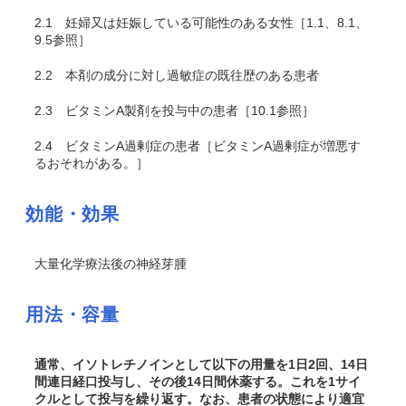
2.1
妊婦又は妊娠している可能性のある女性［1.1、8.1、
9.5参照］
2.2
本剤の成分に対し過敏症の既往歴のある患者
2.3
ビタミンA製剤を投与中の患者［10.1参照］
2.4
ビタミンA過剰症の患者［ビタミンA過剰症が増悪す
るおそれがある。］
効能・効果
大量化学療法後の神経芽腫
用法・容量
通常、イソトレチノインとして以下の用量を1日2回、14日
間連日経口投与し、その後14日間休薬する。これを1サイ
クルとして投与を繰り返す。なお、患者の状態により適宜