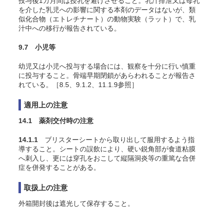
投与後1カ月間は授乳を避けさせること。乳汁排泄又は母乳
を介した乳児への影響に関する本剤のデータはないが、類
似化合物（エトレチナート）の動物実験（ラット）で、乳
汁中への移行が報告されている。
9.7 小児等
幼児又は小児へ投与する場合には、観察を十分に行い慎重
に投与すること。骨端早期閉鎖があらわれることが報告さ
れている。［8.5、9.1.2、11.1.9参照］
適用上の注意
14.1 薬剤交付時の注意
14.1.1
ブリスターシートから取り出して服用するよう指
導すること。シートの誤飲により、硬い鋭角部が食道粘膜
へ刺入し、更には穿孔をおこして縦隔洞炎等の重篤な合併
症を併発することがある。
取扱上の注意
外箱開封後は遮光して保存すること。