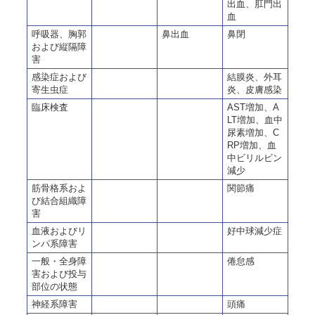
出血、肛門出
血
呼吸器、胸郭
鼻出血
鼻閉
および縦隔障
害
感染症および
結膜炎、外耳
寄生虫症
炎、皮膚感染
臨床検査
AST増加、A
LT増加、血中
尿素増加、C
RP増加、血
中ビリルビン
減少
筋骨格系およ
関節痛
び結合組織障
害
血液およびリ
好中球減少症
ンパ系障害
一般・全身障
倦怠感
害および投与
部位の状態
神経系障害
頭痛