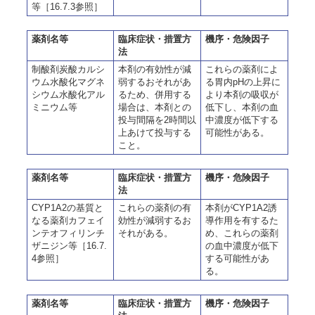
等［16.7.3参照］
薬剤名等
臨床症状・措置方
機序・危険因子
法
制酸剤炭酸カルシ
本剤の有効性が減
これらの薬剤によ
ウム水酸化マグネ
弱するおそれがあ
る胃内pHの上昇に
シウム水酸化アル
るため、併用する
より本剤の吸収が
ミニウム等
場合は、本剤との
低下し、本剤の血
投与間隔を2時間以
中濃度が低下する
上あけて投与する
可能性がある。
こと。
薬剤名等
臨床症状・措置方
機序・危険因子
法
CYP1A2の基質と
これらの薬剤の有
本剤がCYP1A2誘
なる薬剤カフェイ
効性が減弱するお
導作用を有するた
ンテオフィリンチ
それがある。
め、これらの薬剤
ザニジン等［16.7.
の血中濃度が低下
4参照］
する可能性があ
る。
薬剤名等
臨床症状・措置方
機序・危険因子