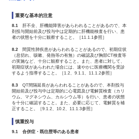
重要な基本的注意
8.1
肝不全、肝機能障害があらわれることがあるので、本
剤投与開始前及び投与中は定期的に肝機能検査を行い、患
者の状態を十分に観察すること。［11.1.1参照］
8.2
間質性肺疾患があらわれることがあるので、初期症状
（息切れ、咳嗽、発熱等の有無）の確認及び胸部CT検査等
の実施など、十分に観察すること。また、患者に対して、
初期症状があらわれた場合には、速やかに医療機関を受診
するよう指導すること。［1.2、9.1.1、11.1.2参照］
8.3
QT間隔延長があらわれることがあるので、本剤投与
開始前及び投与中は定期的に心電図及び電解質検査（カリ
ウム、マグネシウム、カルシウム等）を行い、患者の状態
を十分に確認すること。また、必要に応じて、電解質を補
正すること。［9.1.2、10.2、11.1.3参照］
慎重投与
9.1 合併症・既往歴等のある患者