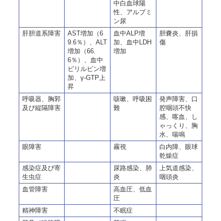
中白血球陽
性、アルブミ
ン尿
肝胆道系障害
AST増加（6
血中ALP増
胆嚢炎、肝損
9.6％）、ALT
加、血中LDH
傷
増加（66.
増加
6％）、血中
ビリルビン増
加、γ-GTP上
昇
呼吸器、胸郭
咳嗽、呼吸困
発声障害、口
及び縦隔障害
難
腔咽頭不快
感、喀血、し
ゃっくり、胸
水、喘鳴
眼障害
霧視
白内障、眼球
乾燥症
感染症及び寄
尿路感染、肺
上気道感染、
生虫症
炎
咽頭炎
血管障害
高血圧、低血
圧
精神障害
不眠症