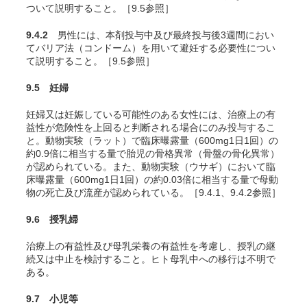
ついて説明すること。［9.5参照］
9.4.2
男性には、本剤投与中及び最終投与後3週間におい
てバリア法（コンドーム）を用いて避妊する必要性につい
て説明すること。［9.5参照］
9.5 妊婦
妊婦又は妊娠している可能性のある女性には、治療上の有
益性が危険性を上回ると判断される場合にのみ投与するこ
と。動物実験（ラット）で臨床曝露量（600mg1日1回）の
約0.9倍に相当する量で胎児の骨格異常（骨盤の骨化異常）
が認められている。また、動物実験（ウサギ）において臨
床曝露量（600mg1日1回）の約0.03倍に相当する量で母動
物の死亡及び流産が認められている
。［9.4.1、9.4.2参照］
9.6 授乳婦
治療上の有益性及び母乳栄養の有益性を考慮し、授乳の継
続又は中止を検討すること。ヒト母乳中への移行は不明で
ある。
9.7 小児等