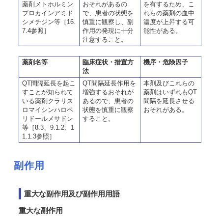
薬剤メトホルミン
おそれがあるの
を有するため、こ
プロカインアミド
で、患者の状態を
れらの薬剤の血中
シメチジン等［16.
慎重に観察し、副
濃度が上昇する可
7.4参照］
作用の発現に十分
能性がある。
注意すること。
薬剤名等
臨床症状・措置方
機序・危険因子
法
QT間隔延長を起こ
QT間隔延長作用を
本剤及びこれらの
すことが知られて
増強するおそれが
薬剤はいずれもQT
いる薬剤クラリス
あるので、患者の
間隔を延長させる
ロマイシンハロペ
状態を慎重に観察
おそれがある。
リドールメサドン
すること。
等［8.3、9.1.2、1
1.1.3参照］
副作用
重大な副作用及び副作用用語
重大な副作用