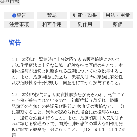
薬剤情報
警告
禁忌
効能・効果
用法・用量
注意事項
相互作用
副作用
薬価
警告
1.1
本剤は、緊急時に十分対応できる医療施設において、
がん化学療法に十分な知識・経験を持つ医師のもとで、本
剤の投与が適切と判断される症例についてのみ投与するこ
と。また、治療開始に先立ち、患者又はその家族に有効性
及び危険性を十分説明し、同意を得てから投与すること。
1.2
本剤の投与により間質性肺疾患があらわれ、死亡に至
った例が報告されているので、初期症状（息切れ、咳嗽、
発熱等の有無）の確認及び胸部CT検査等の実施など、十分
に観察すること。異常が認められた場合には投与を中止
し、適切な処置を行うこと。また、治療初期は入院又はそ
れに準じる管理の下で、間質性肺疾患等の重大な副作用発
現に関する観察を十分に行うこと。［8.2、9.1.1、11.1.2参
照］