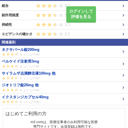
総合
ログインして
副作用頻度
評価を見る
持続性
エビデンスの確かさ
関連薬剤
ネクサバール錠200mg
ベルケイド注射用3mg
サイラムザ点滴静注液100mg 他
ジオトリフ錠20mg 他
イクスタンジカプセル40mg
はじめてご利用の方
m3.comは、医療従事者のみ利用可能な医療
専門サイトです。会員登録は無料です。