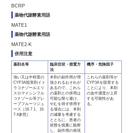
BCRP
薬物代謝酵素用語
MATE1
薬物代謝酵素用語
MATE2-K
併用注意
薬剤名等
臨床症状・措置方
機序・危険因子
法
強い又は中程度の
本剤の副作用が増
これらの薬剤等が
CYP3A阻害剤イト
強されるおそれが
CYP3Aを阻害する
ラコナゾールエリ
あるので、これら
ことにより、本剤
スロマイシンフル
の薬剤との併用は
の血中濃度が上昇
コナゾール等グレ
可能な限り避け、
する可能性があ
ープフルーツジュ
やむを得ず併用す
る。
ース［16.7.1、16.
る場合には、本剤
7.4参照］
の減量を考慮する
とともに、患者の
状態を慎重に観察
し、副作用の発現