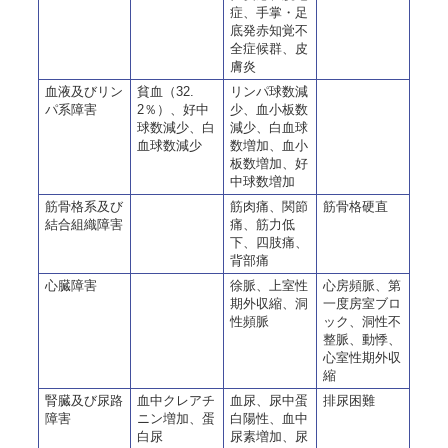
症、手掌・足
底発赤知覚不
全症候群、皮
膚炎
血液及びリン
貧血（32.
リンパ球数減
パ系障害
2％）、好中
少、血小板数
球数減少、白
減少、白血球
血球数減少
数増加、血小
板数増加、好
中球数増加
筋骨格系及び
筋肉痛、関節
筋骨格硬直
結合組織障害
痛、筋力低
下、四肢痛、
背部痛
心臓障害
徐脈、上室性
心房頻脈、第
期外収縮、洞
一度房室ブロ
性頻脈
ック、洞性不
整脈、動悸、
心室性期外収
縮
腎臓及び尿路
血中クレアチ
血尿、尿中蛋
排尿困難
障害
ニン増加、蛋
白陽性、血中
白尿
尿素増加、尿