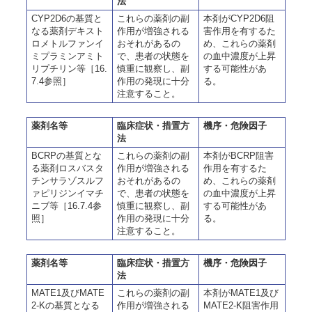
法
CYP2D6の基質と
これらの薬剤の副
本剤がCYP2D6阻
なる薬剤デキスト
作用が増強される
害作用を有するた
ロメトルファンイ
おそれがあるの
め、これらの薬剤
ミプラミンアミト
で、患者の状態を
の血中濃度が上昇
リプチリン等［16.
慎重に観察し、副
する可能性があ
7.4参照］
作用の発現に十分
る。
注意すること。
薬剤名等
臨床症状・措置方
機序・危険因子
法
BCRPの基質とな
これらの薬剤の副
本剤がBCRP阻害
る薬剤ロスバスタ
作用が増強される
作用を有するた
チンサラゾスルフ
おそれがあるの
め、これらの薬剤
ァピリジンイマチ
で、患者の状態を
の血中濃度が上昇
ニブ等［16.7.4参
慎重に観察し、副
する可能性があ
照］
作用の発現に十分
る。
注意すること。
薬剤名等
臨床症状・措置方
機序・危険因子
法
MATE1及びMATE
これらの薬剤の副
本剤がMATE1及び
2-Kの基質となる
作用が増強される
MATE2-K阻害作用