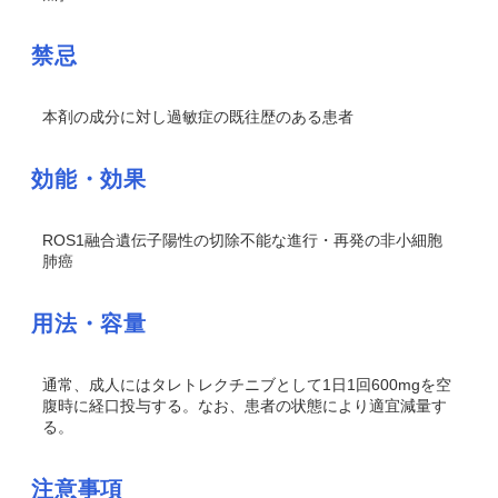
禁忌
本剤の成分に対し過敏症の既往歴のある患者
効能・効果
ROS1
融合遺伝子陽性の切除不能な進行・再発の非小細胞
肺癌
用法・容量
通常、成人にはタレトレクチニブとして1日1回600mgを空
腹時に経口投与する。なお、患者の状態により適宜減量す
る。
注意事項