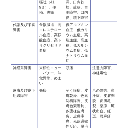
嘔吐（41.
満、口内乾
9％）、便
燥、鼓腸、胃
秘、腹痛
腸障害、口内
炎、嚥下障害
代謝及び栄養
食欲減退、高
低アルブミン
障害
コレステロー
血症、低カリ
ル血症、高尿
ウム血症、高
酸血症、高ト
脂血症、高血
リグリセリド
糖、低カルシ
血症
ウム血症、低
ナトリウム血
症
神経系障害
末梢性ニュー
頭痛
注意力障害、
ロパチー、味
神経毒性
覚異常、めま
い
皮膚及び皮下
発疹
そう痒症、皮
爪の障害、多
組織障害
膚乾燥、色素
汗症、皮膚剥
沈着障害、皮
脱、皮膚亀
膚色素過剰、
裂、薬疹、斑
ざ瘡様皮膚
状出血、紅
炎、皮膚疼
斑、蕁麻疹
痛、光線過敏
性反応、脱毛