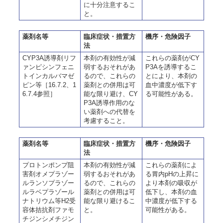
に十分注意するこ
と。
薬剤名等
臨床症状・措置方
機序・危険因子
法
CYP3A誘導剤リフ
本剤の有効性が減
これらの薬剤がCY
ァンピシンフェニ
弱するおそれがあ
P3Aを誘導するこ
トインカルバマゼ
るので、これらの
とにより、本剤の
ピン等［16.7.2、1
薬剤との併用は可
血中濃度が低下す
6.7.4参照］
能な限り避け、CY
る可能性がある。
P3A誘導作用のな
い薬剤への代替を
考慮すること。
薬剤名等
臨床症状・措置方
機序・危険因子
法
プロトンポンプ阻
本剤の有効性が減
これらの薬剤によ
害剤オメプラゾー
弱するおそれがあ
る胃内pHの上昇に
ルランソプラゾー
るので、これらの
より本剤の吸収が
ルラベプラゾール
薬剤との併用は可
低下し、本剤の血
ナトリウム等H2受
能な限り避けるこ
中濃度が低下する
容体拮抗剤ファモ
と。
可能性がある。
チジンシメチジン