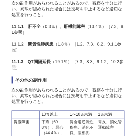
次の副作用があらわれることがあるので、観察を十分に行
い、異常が認められた場合には投与を中止するなど適切な
処置を行うこと。
11.1.1 肝不全
（0.3％）
、肝機能障害
（13.4％）［7.3、8.
1参照］
11.1.2 間質性肺疾患
（1.8％）［1.2、7.3、8.2、9.1.1参
照］
11.1.3 QT間隔延長
（19.1％）［7.3、8.3、9.1.2、10.2参
照］
その他の副作用
次の副作用があらわれることがあるので、観察を十分に行
い、異常が認められた場合には投与を中止するなど適切な
処置を行うこと。
10％以上
1〜10％未満
1％未満
胃腸障害
下痢（60.
胃食道逆流性
胃炎、消化管
8％）、悪心
疾患、消化不
運動障害
（44.4％）、
良、腹部膨