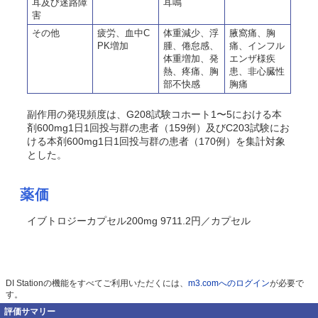
耳及び迷路障
耳鳴
害
その他
疲労、血中C
体重減少、浮
腋窩痛、胸
PK増加
腫、倦怠感、
痛、インフル
体重増加、発
エンザ様疾
熱、疼痛、胸
患、非心臓性
部不快感
胸痛
副作用の発現頻度は、G208試験コホート1〜5における本
剤600mg1日1回投与群の患者（159例）及びC203試験にお
ける本剤600mg1日1回投与群の患者（170例）を集計対象
とした。
薬価
イブトロジーカプセル200mg 9711.2円／カプセル
DI Stationの機能をすべてご利用いただくには、
m3.comへのログイン
が必要で
す。
評価サマリー