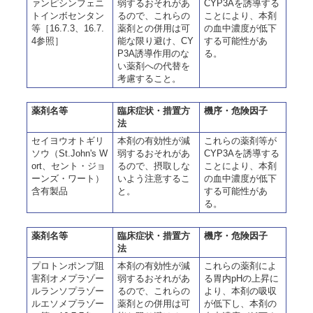
ァンピシンフェニ
弱するおそれがあ
CYP3Aを誘導する
トインボセンタン
るので、これらの
ことにより、本剤
等［16.7.3、16.7.
薬剤との併用は可
の血中濃度が低下
4参照］
能な限り避け、CY
する可能性があ
P3A誘導作用のな
る。
い薬剤への代替を
考慮すること。
薬剤名等
臨床症状・措置方
機序・危険因子
法
セイヨウオトギリ
本剤の有効性が減
これらの薬剤等が
ソウ（St.John's W
弱するおそれがあ
CYP3Aを誘導する
ort、セント・ジョ
るので、摂取しな
ことにより、本剤
ーンズ・ワート）
いよう注意するこ
の血中濃度が低下
含有製品
と。
する可能性があ
る。
薬剤名等
臨床症状・措置方
機序・危険因子
法
プロトンポンプ阻
本剤の有効性が減
これらの薬剤によ
害剤オメプラゾー
弱するおそれがあ
る胃内pHの上昇に
ルランソプラゾー
るので、これらの
より、本剤の吸収
ルエソメプラゾー
薬剤との併用は可
が低下し、本剤の