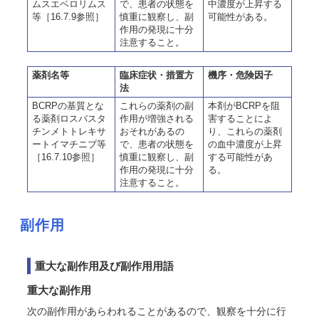
ムスエベロリムス
で、患者の状態を
中濃度が上昇する
等［16.7.9参照］
慎重に観察し、副
可能性がある。
作用の発現に十分
注意すること。
薬剤名等
臨床症状・措置方
機序・危険因子
法
BCRPの基質とな
これらの薬剤の副
本剤がBCRPを阻
る薬剤ロスバスタ
作用が増強される
害することによ
チンメトトレキサ
おそれがあるの
り、これらの薬剤
ートイマチニブ等
で、患者の状態を
の血中濃度が上昇
［16.7.10参照］
慎重に観察し、副
する可能性があ
作用の発現に十分
る。
注意すること。
副作用
重大な副作用及び副作用用語
重大な副作用
次の副作用があらわれることがあるので、観察を十分に行