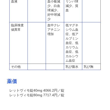
血液
血小板減
リンパ球
少、白血
減少、貧
球減少、
血
好中球減
少
臨床検査
血中クレ
低マグネ
値異常
アチニン
シウム血
増加
症、低ア
ルブミン
血症、低
カリウム
血症、低
カルシウ
ム血症
その他
乳び腹水
乳び胸
薬価
レットヴィモ錠40mg 4066.2円／錠
レットヴィモ錠80mg 7717.4円／錠