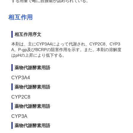
する用量で雌に腟腫瘍が認められている
。
相互作用
相互作用序文
本剤は、主にCYP3A4によって代謝され、CYP2C8
、CYP3
A、P-gp及びBCRP
の阻害作用を示す。また、本剤の溶解度
はpHの上昇により低下する。
薬物代謝酵素用語
CYP3A4
薬物代謝酵素用語
CYP2C8
薬物代謝酵素用語
CYP3A
薬物代謝酵素用語