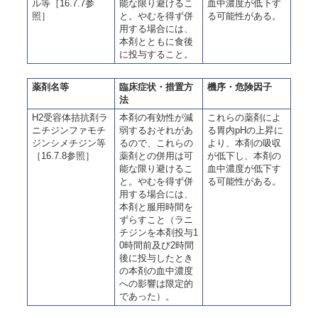
ル等［16.7.7参
能な限り避けるこ
血中濃度が低下す
照］
と。やむを得ず併
る可能性がある。
用する場合には、
本剤とともに食後
に投与すること。
薬剤名等
臨床症状・措置方
機序・危険因子
法
H2受容体拮抗剤ラ
本剤の有効性が減
これらの薬剤によ
ニチジンファモチ
弱するおそれがあ
る胃内pHの上昇に
ジンシメチジン等
るので、これらの
より、本剤の吸収
［16.7.8参照］
薬剤との併用は可
が低下し、本剤の
能な限り避けるこ
血中濃度が低下す
と。やむを得ず併
る可能性がある。
用する場合には、
本剤と服用時間を
ずらすこと（ラニ
チジンを本剤投与1
0時間前及び2時間
後に投与したとき
の本剤の血中濃度
への影響は限定的
であった）。