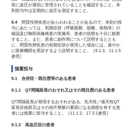
前に血圧が適切に管理されていることを確認すること。本
剤投与中は定期的に血圧を測定すること。
8.4
間質性肺疾患があらわれることがあるので、本剤の投
与にあたっては、初期症状（呼吸困難、咳嗽、発熱等）の
確認及び胸部画像検査の実施等、患者の状態を十分に観察
すること。また、患者に副作用について説明するととも
に、間質性肺疾患の初期症状が発現した場合には、速やか
に医療機関を受診するよう説明すること。［9.1.3、11.1.5
参照］
慎重投与
9.1 合併症・既往歴等のある患者
9.1.1 QT間隔延長のおそれ又はその既往歴のある患者
QT間隔延長が発現するおそれがある。先天性／後天性QT
延長症候群又はその他不整脈の要因になる病態を有する患
者には慎重に投与すること。［11.1.2、17.3.1参照］
9.1.2 高血圧症の患者