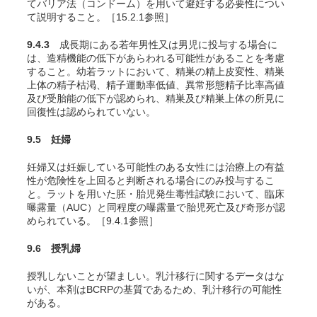
てバリア法（コンドーム）を用いて避妊する必要性につい
て説明すること。［15.2.1参照］
9.4.3
成長期にある若年男性又は男児に投与する場合に
は、造精機能の低下があらわれる可能性があることを考慮
すること。幼若ラットにおいて、精巣の精上皮変性、精巣
上体の精子枯渇、精子運動率低値、異常形態精子比率高値
及び受胎能の低下が認められ、精巣及び精巣上体の所見に
回復性は認められていない
。
9.5 妊婦
妊婦又は妊娠している可能性のある女性には治療上の有益
性が危険性を上回ると判断される場合にのみ投与するこ
と。ラットを用いた胚・胎児発生毒性試験において、臨床
曝露量（AUC）と同程度の曝露量で胎児死亡及び奇形が認
められている
。［9.4.1参照］
9.6 授乳婦
授乳しないことが望ましい。乳汁移行に関するデータはな
いが、本剤はBCRPの基質であるため、乳汁移行の可能性
がある。