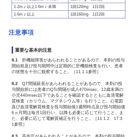
1.2m
以上1.6m
未満
1回120mg 1日2回
2
2
1.6m
以上
1回160mg 1日2回
2
注意事項
重要な基本的注意
8.1
肝機能障害があらわれることがあるので、本剤の投与
開始前及び投与期間中は定期的に肝機能検査を行い、患者
の状態を十分に観察すること。［11.1.1参照］
8.2
QT間隔延長があらわれることがあるので、本剤の投
与開始前には患者のQTc間隔が
成人
470msec
、12歳未満の
小児440msec
以下であることを確認するとともに血清電解
質検査（カリウム、マグネシウム等）を行うこと。心電図
及び血清電解質検査を投与開始後1週間時点及び投与開始後
6ヵ月間は毎月1回行い、以降も必要に応じて行うこと。ま
た、必要に応じて電解質補正を行うこと。［11.1.2、17.3.
1参照］
8.3
高血圧があらわれることがあるので、本剤の投与開始