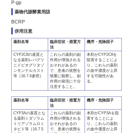
P-gp
薬物代謝酵素用語
BCRP
併用注意
薬剤名等
臨床症状・措置方
機序・危険因子
法
CYP2C8の基質と
これらの薬剤の副
本剤がCYP2C8を
なる薬剤レパグリ
作用が増強される
阻害することによ
ニドピオグリタゾ
おそれがあるの
り、これらの薬剤
ンモンテルカスト
で、患者の状態を
の血中濃度が上昇
等［16.7.6参照］
慎重に観察し、副
する可能性があ
作用の発現に十分
る。
注意すること。
薬剤名等
臨床症状・措置方
機序・危険因子
法
CYP3Aの基質とな
これらの薬剤の副
本剤がCYP3Aを阻
る薬剤ミダゾラム
作用が増強される
害することによ
トリアゾラムロミ
おそれがあるの
り、これらの薬剤
タピド等［16.7.5
で、患者の状態を
の血中濃度が上昇