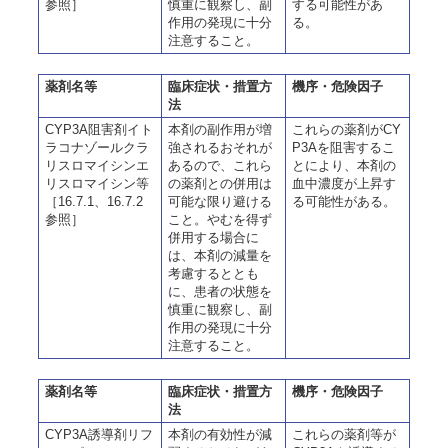
参照］
慎重に観察し、副
する可能性があ
作用の発現に十分
る。
注意すること。
薬剤名等
臨床症状・措置方
機序・危険因子
法
CYP3A阻害剤イト
本剤の副作用が増
これらの薬剤がCY
ラコナゾールクラ
強されるおそれが
P3Aを阻害するこ
リスロマイシンエ
あるので、これら
とにより、本剤の
リスロマイシン等
の薬剤との併用は
血中濃度が上昇す
［16.7.1、16.7.2
可能な限り避ける
る可能性がある。
参照］
こと。やむを得ず
併用する場合に
は、本剤の減量を
考慮するととも
に、患者の状態を
慎重に観察し、副
作用の発現に十分
注意すること。
薬剤名等
臨床症状・措置方
機序・危険因子
法
CYP3A誘導剤リフ
本剤の有効性が減
これらの薬剤等が