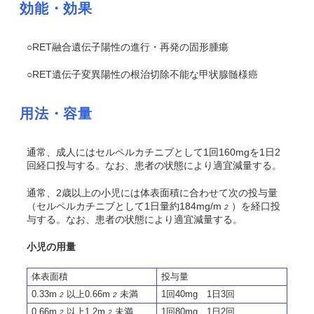
効能・効果
○
RET
融合遺伝子陽性の進行・再発の固形腫瘍
○
RET
遺伝子変異陽性の根治切除不能な甲状腺髄様癌
用法・容量
通常、成人にはセルペルカチニブとして1回160mgを1日2
回経口投与する。なお、患者の状態により適宜減量する。
通常、
2
歳以上の小児には体表面積に合わせて次の投与量
（セルペルカチニブとして
1日量
約
184
mg/m
）を経口投
2
与する。なお、患者の状態により適宜減量する。
小児の用量
体表面積
投与量
0.33m
以上0.66m
未満
1回40mg 1日3回
2
2
0.66m
以上
1.2m
未満
1回80mg 1日2回
2
2