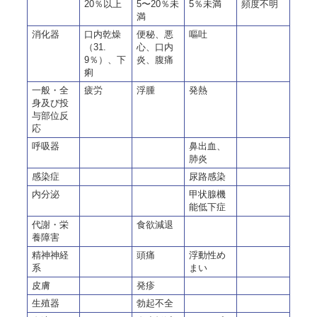
20％以上
5〜20％未
5％未満
頻度不明
満
消化器
口内乾燥
便秘、悪
嘔吐
（
31.
心、口内
9
％）、下
炎、腹痛
痢
一般・全
疲労
浮腫
発熱
身及び投
与部位反
応
呼吸器
鼻出血、
肺炎
感染症
尿路感染
内分泌
甲状腺機
能低下症
代謝・栄
食欲減退
養障害
精神神経
頭痛
浮動性め
系
まい
皮膚
発疹
生殖器
勃起不全