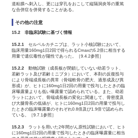
道粘膜へ刺入し、更には穿孔をおこして縦隔洞炎等の重篤
な合併症を併発することがある。
その他の注意
15.2 非臨床試験に基づく情報
15.2.1
セルペルカチニブは、ラット小核試験において、
臨床用量160mg1日2回で得られるCmaxの5.2倍に相当する
用量で遺伝毒性が陽性であった
。［9.4.2参照］
15.2.2
動物試験（成長板が閉鎖していない幼若ラット、
若齢ラット及び若齢ミニブタ）において、本剤の反復投与
により骨端成長板の異常（骨端軟骨の肥大、過形成及び異
形成）が、ヒトに160mg1日2回の用量で投与したときの臨
床曝露量よりも低い曝露量で認められている。また、幼若
ラットにおいて、骨端成長板の変化に関連して、骨密度及
び大腿骨長の低値が、ヒトに160mg1日2回の用量で投与し
たときの臨床曝露量のそれぞれ0.8倍及び1.9倍で認められ
ている
。［9.7.1参照］
15.2.3
ラットを用いた2年間がん原性試験において、ヒト
に160mg1日2回の用量で投与したときの臨床曝露量に相当