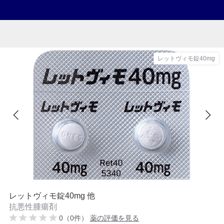
レットヴィモ錠40mg
レットヴィモ錠40mg 他
抗悪性腫瘍剤
0（0件）
薬の評価を見る