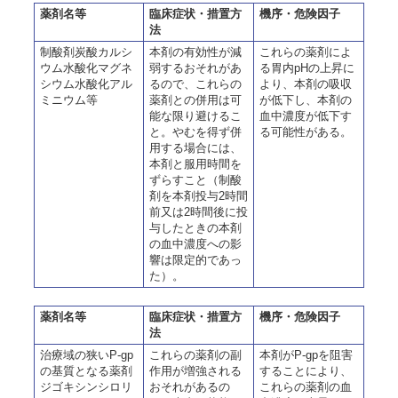
薬剤名等
臨床症状・措置方
機序・危険因子
法
制酸剤炭酸カルシ
本剤の有効性が減
これらの薬剤によ
ウム水酸化マグネ
弱するおそれがあ
る胃内pHの上昇に
シウム水酸化アル
るので、これらの
より、本剤の吸収
ミニウム等
薬剤との併用は可
が低下し、本剤の
能な限り避けるこ
血中濃度が低下す
と。やむを得ず併
る可能性がある。
用する場合には、
本剤と服用時間を
ずらすこと（制酸
剤を本剤投与2時間
前又は2時間後に投
与したときの本剤
の血中濃度への影
響は限定的であっ
た）。
薬剤名等
臨床症状・措置方
機序・危険因子
法
治療域の狭いP-gp
これらの薬剤の副
本剤がP-gpを阻害
の基質となる薬剤
作用が増強される
することにより、
ジゴキシンシロリ
おそれがあるの
これらの薬剤の血