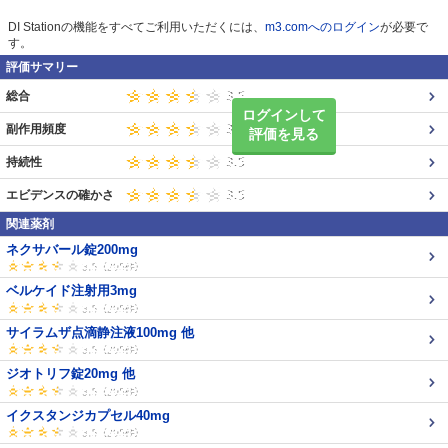
DI Stationの機能をすべてご利用いただくには、
m3.comへのログイン
が必要で
す。
評価サマリー
総合
ログインして
副作用頻度
評価を見る
持続性
エビデンスの確かさ
関連薬剤
ネクサバール錠200mg
ベルケイド注射用3mg
サイラムザ点滴静注液100mg 他
ジオトリフ錠20mg 他
イクスタンジカプセル40mg