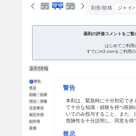
剤形/規格
ジャイパ
薬剤の評価コメントをご覧
はじめてご利用
すでにm3.comをご利用
薬剤情報
警告
警告
禁忌
効能・効果
本剤は、緊急時に十分対応でき
用法・用量
て十分な知識・経験を持つ医師
注意事項
いてのみ投与すること。また、
相互作用
危険性を十分説明し、同意を得
副作用
薬価
禁忌