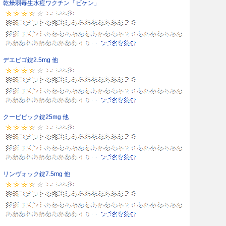
乾燥弱毒生水痘ワクチン「ビケン」
デエビゴ錠2.5mg 他
クービビック錠25mg 他
リンヴォック錠7.5mg 他