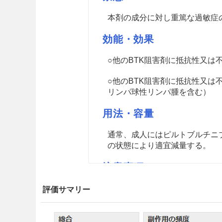
本剤の成分に対し重篤な過敏症
効能・効果
○他のBTK阻害剤に抵抗性又
○他のBTK阻害剤に抵抗性又
リンパ球性リンパ腫を含む）
用法・容量
通常、成人にはピルトブルチニブ
の状態により適宜減量する。
注意事項
重要な基本的注意
評価サマリー
8.1
出血があらわれることがあ
あることから、本剤投与中に手