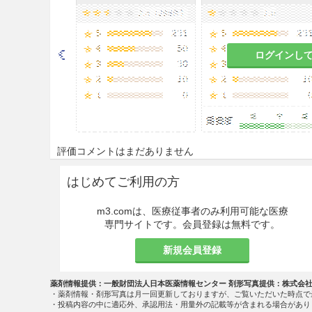
後の3〜5日程度は本剤の投与中断
8.2
骨髄抑制があらわれること
を行うこと。［11.1.3参照］
ログインし
慎重投与
9.4 生殖能を有する者
妊娠する可能性のある女性に
評価コメントはまだありません
する必要性及び適切な避妊法
はじめてご利用の方
9.5 妊婦
妊婦又は妊娠している可能性
m3.comは、医療従事者のみ利用可能な医療
専門サイトです。会員登録は無料です。
生毒性試験（ラット）におい
ろ臨床曝露量
に相当する用
注）
新規会員登録
（腎臓欠損・形態異常・位置
異常、胸骨分節形態異常）が
薬剤情報提供：一般財団法人日本医薬情報センター 剤形写真提供：株式会
・薬剤情報・剤形写真は月一回更新しておりますが、ご覧いただいた時点で
注）臨床推奨用量を投与時の定
・投稿内容の中に適応外、承認用法・用量外の記載等が含まれる場合があり