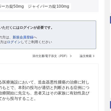
ーカ錠50mg
ジャイパーカ錠100mg
いただくにはログインが必要です。
の方は、
新規会員登録
へ
の方は
ログイン
してご利用ください
添付文書/電子添文（PDF）
論文検索
る医療施設において、造血器悪性腫瘍の治療に対し
のもとで、本剤の投与が適切と判断される症例につ
治療開始に先立ち、患者又はその家族に有効性及び
てから投与すること。