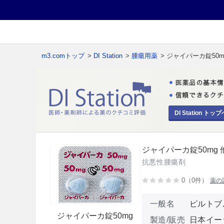
m3.comトップ
>
DI Station
>
腫瘍用薬
> ジャイパーカ錠50m
DI Station トップ
ジャイパーカ錠50mg 
抗悪性腫瘍剤
0（0件）
薬の
一般名
ピルトブ
ジャイパーカ錠50mg
製造/販売
日本イー