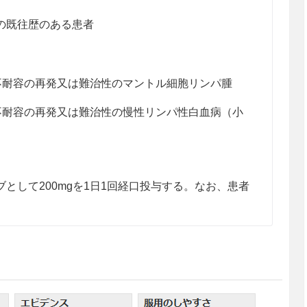
の既往歴のある患者
は不耐容の再発又は難治性のマントル細胞リンパ腫
は不耐容の再発又は難治性の慢性リンパ性白血病（小
として200mgを1日1回経口投与する。なお、患者
り、外科的処置に伴って大量出血が生じる可能性が
術や侵襲的手技を実施する患者に対しては、術前術