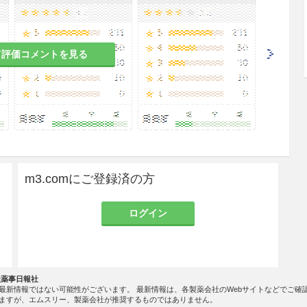
を考慮すること。［11.1.2参照］
があるので、本剤投与に際しては定期的に血液検査
て評価コメントを見る
は、本剤投与中及び最終投与後1ヵ月間において避妊
について説明すること
。［9.5参照］
m3.comにご登録済の方
のある女性には投与しないことが望ましい。生殖発
ログイン
て、器官形成期の妊娠ラットに本剤を投与したとこ
量で胎児体重の減少、胚胎児の死亡及び催奇形性
異常・小型化、尿管欠損、卵巣位置異常、子宮形態
認められている
。［9.4、9.6参照］
社薬事日報社
最新情報ではない可能性がございます。 最新情報は、各製薬会社のWebサイトなどでご確
常状態のAUC
ますが、エムスリー、製薬会社が推奨するものではありません。