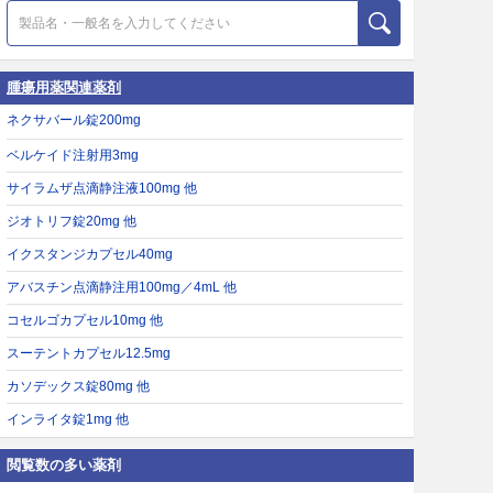
腫瘍用薬関連薬剤
ネクサバール錠200mg
ベルケイド注射用3mg
サイラムザ点滴静注液100mg 他
ジオトリフ錠20mg 他
イクスタンジカプセル40mg
アバスチン点滴静注用100mg／4mL 他
コセルゴカプセル10mg 他
スーテントカプセル12.5mg
カソデックス錠80mg 他
インライタ錠1mg 他
閲覧数の多い薬剤