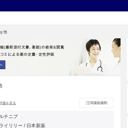
g 他
へ
他
同薬効薬剤
評価を見る
ルチニブ
ライリリー / 日本新薬