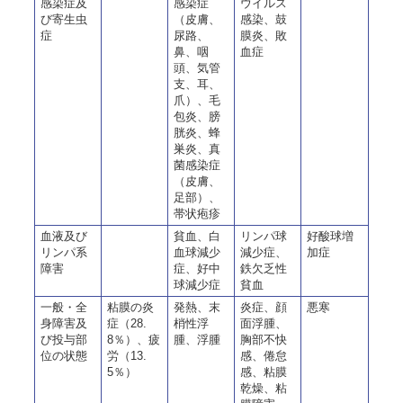
感染症及
感染症
ウイルス
び寄生虫
（皮膚、
感染、鼓
症
尿路、
膜炎、敗
鼻、咽
血症
頭、気管
支、耳、
爪）、毛
包炎、膀
胱炎、蜂
巣炎、真
菌感染症
（皮膚、
足部）、
帯状疱疹
血液及び
貧血、白
リンパ球
好酸球増
リンパ系
血球減少
減少症、
加症
障害
症、好中
鉄欠乏性
球減少症
貧血
一般・全
粘膜の炎
発熱、末
炎症、顔
悪寒
身障害及
症（28.
梢性浮
面浮腫、
び投与部
8％）、疲
腫、浮腫
胸部不快
位の状態
労（13.
感、倦怠
5％）
感、粘膜
乾燥、粘