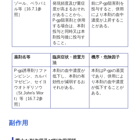
ゾール、ベラパミ
発現頻度及び重症
前にP-gp阻害剤を
ル等［16.7.1参
度が高まるおそれ
投与すると、併用
照］
があることから、
により本剤の血中
P-gp阻害剤と併用
濃度が上昇するこ
する場合は、本剤
とがある。
投与と同時又は本
剤投与後に投与す
ること。
薬剤名等
臨床症状・措置方
機序・危険因子
法
P-gp誘導剤リファ
本剤の血中濃度が
本剤はP-gpの基質
ンピシン、カルバ
低下し、本剤の有
であり、併用によ
マゼピン、セイヨ
効性が減弱するお
り本剤の血中濃度
ウオトギリソウ
それがある。
が低下することが
（St.John's Wor
ある。
t）等［16.7.2参
照］
副作用