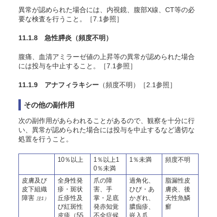
異常が認められた場合には、内視鏡、腹部X線、CT等の必
要な検査を行うこと。［7.1参照］
11.1.8 急性膵炎
（頻度不明）
腹痛、血清アミラーゼ値の上昇等の異常が認められた場合
には投与を中止すること。［7.1参照］
11.1.9 アナフィラキシー
（頻度不明）［2.1参照］
その他の副作用
次の副作用があらわれることがあるので、観察を十分に行
い、異常が認められた場合には投与を中止するなど適切な
処置を行うこと。
10％以上
1％以上1
1％未満
頻度不明
0％未満
皮膚及び
全身性発
爪の障
過角化、
脂漏性皮
皮下組織
疹・斑状
害、手
ひび・あ
膚炎、後
障害
丘疹性及
掌・足底
かぎれ、
天性魚鱗
注1）
び紅斑性
発赤知覚
膿痂疹、
癬
皮疹（55.
不全症候
嵌入爪、