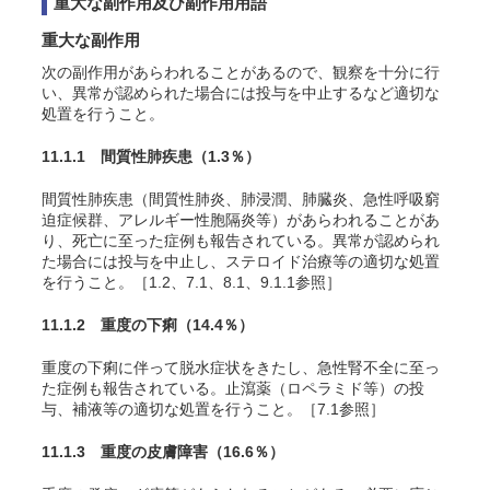
重大な副作用及び副作用用語
重大な副作用
次の副作用があらわれることがあるので、観察を十分に行
い、異常が認められた場合には投与を中止するなど適切な
処置を行うこと。
11.1.1 間質性肺疾患
（1.3％）
間質性肺疾患（間質性肺炎、肺浸潤、肺臓炎、急性呼吸窮
迫症候群、アレルギー性胞隔炎等）があらわれることがあ
り、死亡に至った症例も報告されている。異常が認められ
た場合には投与を中止し、ステロイド治療等の適切な処置
を行うこと。［1.2、7.1、8.1、9.1.1参照］
11.1.2 重度の下痢
（14.4％）
重度の下痢に伴って脱水症状をきたし、急性腎不全に至っ
た症例も報告されている。止瀉薬（ロペラミド等）の投
与、補液等の適切な処置を行うこと。［7.1参照］
11.1.3 重度の皮膚障害
（16.6％）