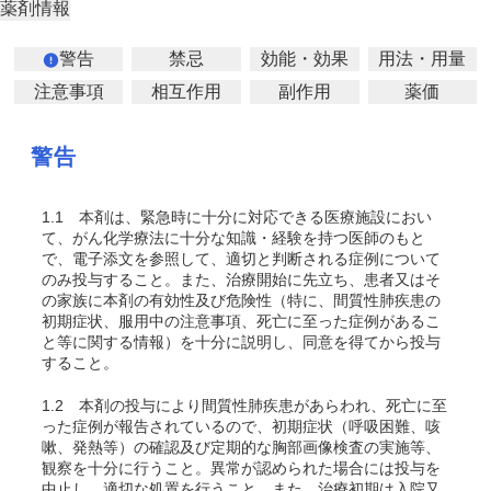
薬剤情報
警告
禁忌
効能・効果
用法・用量
注意事項
相互作用
副作用
薬価
警告
1.1
本剤は、緊急時に十分に対応できる医療施設におい
て、がん化学療法に十分な知識・経験を持つ医師のもと
で、電子添文を参照して、適切と判断される症例について
のみ投与すること。また、治療開始に先立ち、患者又はそ
の家族に本剤の有効性及び危険性（特に、間質性肺疾患の
初期症状、服用中の注意事項、死亡に至った症例があるこ
と等に関する情報）を十分に説明し、同意を得てから投与
すること。
1.2
本剤の投与により間質性肺疾患があらわれ、死亡に至
った症例が報告されているので、初期症状（呼吸困難、咳
嗽、発熱等）の確認及び定期的な胸部画像検査の実施等、
観察を十分に行うこと。異常が認められた場合には投与を
中止し、適切な処置を行うこと。また、治療初期は入院又