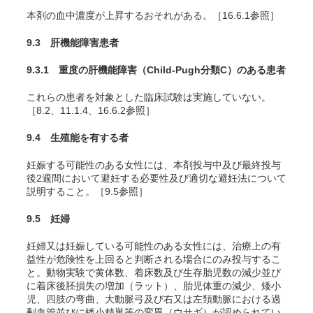
本剤の血中濃度が上昇するおそれがある。［16.6.1参照］
9.3 肝機能障害患者
9.3.1 重度の肝機能障害（Child-Pugh分類C）のある患者
これらの患者を対象とした臨床試験は実施していない。
［8.2、11.1.4、16.6.2参照］
9.4 生殖能を有する者
妊娠する可能性のある女性には、本剤投与中及び最終投与
後2週間において避妊する必要性及び適切な避妊法について
説明すること。［9.5参照］
9.5 妊婦
妊婦又は妊娠している可能性のある女性には、治療上の有
益性が危険性を上回ると判断される場合にのみ投与するこ
と。動物実験で黄体数、着床数及び生存胎児数の減少並び
に着床後胚損失の増加（ラット）、胎児体重の減少、矮小
児、四肢の弯曲、大動脈弓及び右又は左頚動脈における過
剰血管並びに矮小精巣等の変異（ウサギ）が認められてい