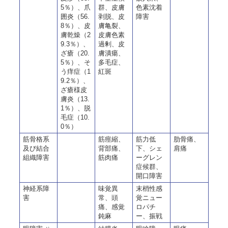
5％）、爪
群、皮膚
色素沈着
囲炎（56.
剥脱、皮
障害
8％）、皮
膚亀裂、
膚乾燥（2
皮膚色素
9.3％）、
過剰、皮
ざ瘡（20.
膚潰瘍、
5％）、そ
多毛症、
う痒症（1
紅斑
9.2％）、
ざ瘡様皮
膚炎（13.
1％）、脱
毛症（10.
0％）
筋骨格系
筋痙縮、
筋力低
肋骨痛、
及び結合
背部痛、
下、シェ
肩痛
組織障害
筋肉痛
ーグレン
症候群、
開口障害
神経系障
味覚異
末梢性感
害
常、頭
覚ニュー
痛、感覚
ロパチ
鈍麻
ー、振戦