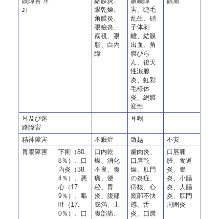
眼障害
結膜炎、
眼瞼障
眼痛
注
眼乾燥、
害、睫毛
2）
角膜炎、
乱生、硝
眼瞼炎、
子体剥
霧視、眼
離、結膜
脂、白内
出血、角
障
膜びら
ん、後天
性涙腺
炎、虹彩
毛様体
炎、網膜
変性
耳及び迷
耳鳴
路障害
精神障害
不眠症
激越
不安
胃腸障害
下痢（80.
口内乾
歯肉炎、
口唇腫
8％）、口
燥、消化
口唇乾
脹、食道
内炎（38.
不良、腹
燥、肛門
炎、腸
4％）、悪
痛、便
の炎症、
炎、小腸
心（17.
秘、胃
痔核、心
炎、大腸
9％）、嘔
炎、腹部
窩部不快
炎、肛門
吐（17.
膨満、上
感、舌
周囲炎
0％）、口
腹部痛、
炎、口唇