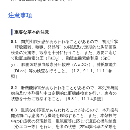
注意事項
重要な基本的注意
8.1
間質性肺疾患があらわれることがあるので、初期症状
（呼吸困難、咳嗽、発熱等）の確認及び定期的な胸部画像
検査の実施等、観察を十分に行うこと。また、必要に応じ
て動脈血酸素分圧（PaO
）、動脈血酸素飽和度（SpO
2
）、肺胞気動脈血酸素分圧較差（A-aDO
）、肺拡散能力
2
2
（DLco）等の検査を行うこと。［1.2、9.1.1、11.1.1参
照］
8.2
肝機能障害があらわれることがあるので、本剤投与開
始前及び本剤投与中は定期的に肝機能検査を行い、患者の
状態を十分に観察すること。［9.3.1、11.1.4参照］
8.3
重篤な心障害があらわれることがあるので、本剤投与
開始前には患者の心機能を確認すること。また、本剤投与
中は心症状の発現状況・重篤度等に応じて適宜心機能検査
（心エコー等）を行い、患者の状態（左室駆出率の変動を