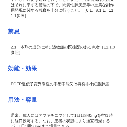
はそれに準ずる管理の下で、間質性肺疾患等の重篤な副作
用発現に関する観察を十分に行うこと。［8.1、9.1.1、11.
1.1参照］
禁忌
2.1
本剤の成分に対し過敏症の既往歴のある患者［11.1.9
参照］
効能・効果
EGFR
遺伝子変異陽性の手術不能又は再発非小細胞肺癌
用法・容量
通常、成人にはアファチニブとして1日1回40mgを空腹時
に経口投与する。なお、患者の状態により適宜増減する
が、1日1回50mgまで増量できる。