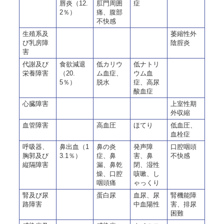
唇炎（12.
肛門周囲
症
2％）
痛、腹部
不快感
生殖系及
萎縮性外
び乳房障
陰腟炎
害
代謝及び
食欲減退
低カリウ
低ナトリ
栄養障害
（20.
ム血症、
ウム血
5％）
脱水
症、高尿
酸血症
心臓障害
上室性期
外収縮
血管障害
高血圧
ほてり
低血圧、
血栓症
呼吸器、
鼻出血（1
鼻の炎
発声障
口腔咽頭
胸郭及び
3.1％）
症、鼻
害、鼻
不快感
縦隔障害
漏、鼻乾
閉、湿性
燥、口腔
咳嗽、し
咽頭痛
ゃっくり
腎及び尿
蛋白尿
血尿、尿
腎機能障
路障害
中血陽性
害、排尿
困難