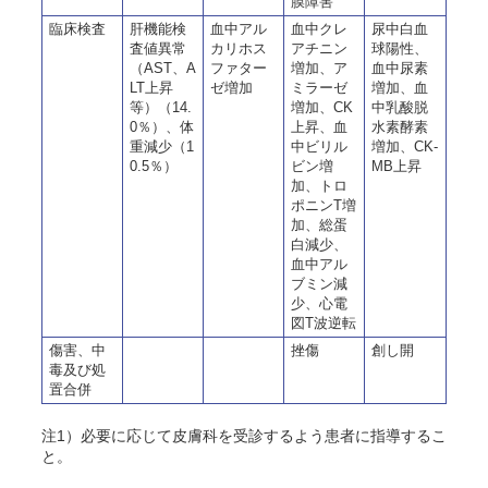
膜障害
臨床検査
肝機能検
血中アル
血中クレ
尿中白血
査値異常
カリホス
アチニン
球陽性、
（AST、A
ファター
増加、ア
血中尿素
LT上昇
ゼ増加
ミラーゼ
増加、血
等）（14.
増加、CK
中乳酸脱
0％）、体
上昇、血
水素酵素
重減少（1
中ビリル
増加、CK-
0.5％）
ビン増
MB上昇
加、トロ
ポニンT増
加、総蛋
白減少、
血中アル
ブミン減
少、心電
図T波逆転
傷害、中
挫傷
創し開
毒及び処
置合併
注1）必要に応じて皮膚科を受診するよう患者に指導するこ
と。