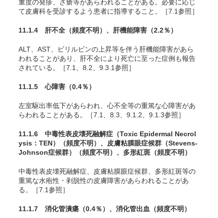
重度の発疹、ざ瘡等があらわれることがある。必要に応じ
て皮膚科を受診するよう患者に指導すること。［7.1参照］
11.1.4 肝不全
（頻度不明）
、肝機能障害
（2.2％）
ALT、AST、ビリルビンの上昇等を伴う肝機能障害があら
われることがあり、肝不全により死亡に至った症例も報告
されている。［7.1、8.2、9.3.1参照］
11.1.5 心障害
（0.4％）
左室駆出率低下があらわれ、心不全等の重篤な心障害があ
らわれることがある。［7.1、8.3、9.1.2、9.1.3参照］
11.1.6 中毒性表皮壊死融解症（Toxic Epidermal Necrol
ysis：TEN）
（頻度不明）
、皮膚粘膜眼症候群（Stevens-
Johnson症候群）
（頻度不明）
、多形紅斑
（頻度不明）
中毒性表皮壊死融解症、皮膚粘膜眼症候群、多形紅斑等の
重篤な水疱性・剥脱性の皮膚障害があらわれることがあ
る。［7.1参照］
11.1.7 消化管潰瘍
（0.4％）
、消化管出血
（頻度不明）