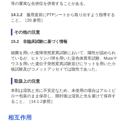
等の重篤な合併症を併発することがある。
14.1.2
服用直前にPTPシートから取り出すよう指導する
こと。［20.参照］
その他の注意
15.2 非臨床試験に基づく情報
細菌を用いた復帰突然変異試験において、陽性が認められ
ているが、ヒトリンパ球を用いた染色体異常試験、Mutaマ
ウスを用いた遺伝子突然変異試験並びにラットを用いた小
核試験及びコメットアッセイでは陰性であった。
取扱上の注意
本剤は湿気と光に不安定なため、未使用の場合はアルミピ
ロー包装のまま保存し、開封後は湿気と光を避けて保存す
ること。［14.1.2参照］
相互作用