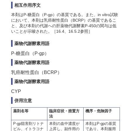
相互作用序文
本剤はP-糖蛋白（P-gp）の基質である。また、
in vitro
試験
において、本剤は乳癌耐性蛋白（BCRP）の基質であるこ
と、及び本剤の代謝への肝薬物代謝酵素P-450の関与は低
いことが示唆された。［16.4、16.5.2参照］
薬物代謝酵素用語
P-糖蛋白（P-gp）
薬物代謝酵素用語
乳癌耐性蛋白（BCRP）
薬物代謝酵素用語
CYP
併用注意
薬剤名等
臨床症状・措置方
機序・危険因子
法
P-gp阻害剤リトナ
本剤の血中濃度が
本剤はP-gpの基質
ビル、イトラコナ
上昇し、副作用の
であり、本剤服用